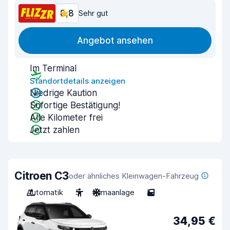
8,8
Sehr gut
Angebot ansehen
Im Terminal
Standortdetails anzeigen
Niedrige Kaution
Sofortige Bestätigung!
Alle Kilometer frei
Jetzt zahlen
Citroen C3
oder ähnliches Kleinwagen-Fahrzeug
Automatik
5
Klimaanlage
5
34,95 €