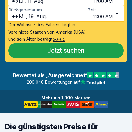
Di., 11. Aug.
11:00 AM
Rückgabedatum
Zeit
Mi., 19. Aug.
11:00 AM
Der Wohnsitz des Fahrers liegt in
Vereinigte Staaten von Amerika (USA)
und sein Alter beträgt
30-65
Jetzt suchen
Bewertet als „Ausgezeichnet“
280.048 Bewertungen auf
Mehr als 1.000 Marken
Die günstigsten Preise für