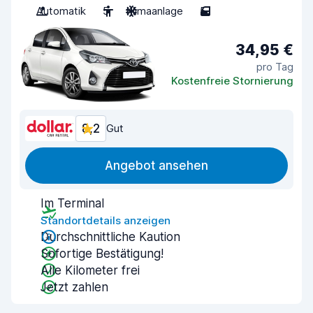
Automatik
5
Klimaanlage
5
34,95 €
pro Tag
Kostenfreie Stornierung
8,2
Gut
Angebot ansehen
Im Terminal
Standortdetails anzeigen
Durchschnittliche Kaution
Sofortige Bestätigung!
Alle Kilometer frei
Jetzt zahlen