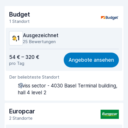
Budget
1 Standort
Ausgezeichnet
9,1
25 Bewertungen
Preis-Qualität-Verhältnis
8,6
54 € – 320 €
Angebote ansehen
pro Tag
Einfach zu finden
9,1
Der beliebteste Standort
Agenten-Hilfsbereitschaft
8,8
Swiss sector - 4030 Basel Terminal building,
Schnelle Abholung
9,2
hall 4 level 2
Schnelle Abgabe
9,3
Europcar
Sauberkeit des Fahrzeugs
9,2
2 Standorte