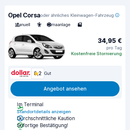
Opel Corsa
oder ähnliches Kleinwagen-Fahrzeug
Manuell
5
Klimaanlage
5
34,95 €
pro Tag
Kostenfreie Stornierung
8,2
Gut
Angebot ansehen
Im Terminal
Standortdetails anzeigen
Durchschnittliche Kaution
Sofortige Bestätigung!