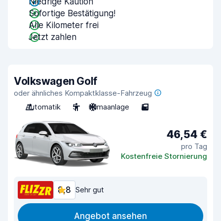
Niedrige Kaution
Sofortige Bestätigung!
Alle Kilometer frei
Jetzt zahlen
Volkswagen Golf
oder ähnliches Kompaktklasse-Fahrzeug
Automatik
5
Klimaanlage
5
46,54 €
pro Tag
Kostenfreie Stornierung
8,8
Sehr gut
Angebot ansehen