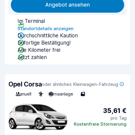
Angebot ansehen
Im Terminal
Standortdetails anzeigen
Durchschnittliche Kaution
Sofortige Bestätigung!
Alle Kilometer frei
Jetzt zahlen
Opel Corsa
oder ähnliches Kleinwagen-Fahrzeug
Manuell
5
Klimaanlage
5
35,61 €
pro Tag
Kostenfreie Stornierung