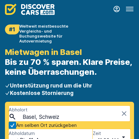
Weltweit meistbesuchte
#1
Vergleichs- und
Buchungswebsite für
Autovermietung
Mietwagen in Basel
Bis zu 70 % sparen. Klare Preise,
keine Überraschungen.
Unterstützung rund um die Uhr
Kostenlose Stornierung
Abholort
Basel, Schweiz
Am selben Ort zurückgeben
Abholdatum
Zeit