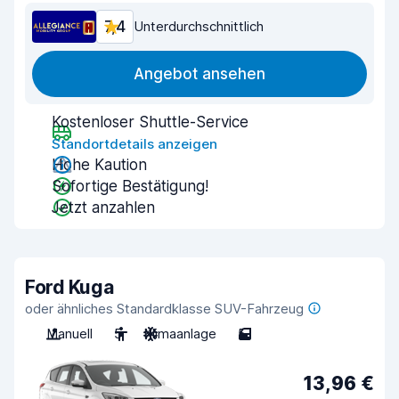
7,4
Unterdurchschnittlich
Angebot ansehen
Kostenloser Shuttle-Service
Standortdetails anzeigen
Hohe Kaution
Sofortige Bestätigung!
Jetzt anzahlen
Ford Kuga
oder ähnliches Standardklasse SUV-Fahrzeug
Manuell
5
Klimaanlage
5
13,96 €