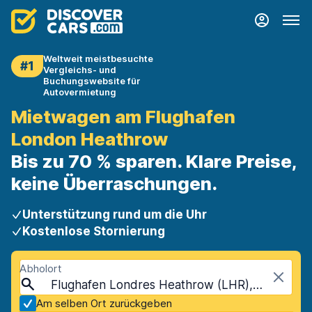
Weltweit meistbesuchte
#1
Vergleichs- und
Buchungswebsite für
Autovermietung
Mietwagen am Flughafen
London Heathrow
Bis zu 70 % sparen. Klare Preise,
keine Überraschungen.
Unterstützung rund um die Uhr
Kostenlose Stornierung
Abholort
Flughafen Londres Heathrow (LHR), London, Vereinigtes Königreich
Am selben Ort zurückgeben