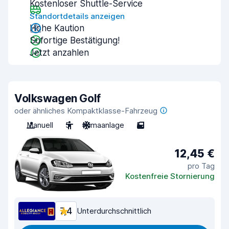
Kostenloser Shuttle-Service
Standortdetails anzeigen
Hohe Kaution
Sofortige Bestätigung!
Jetzt anzahlen
Volkswagen Golf
oder ähnliches Kompaktklasse-Fahrzeug
Manuell
5
Klimaanlage
5
12,45 €
pro Tag
Kostenfreie Stornierung
7,4
Unterdurchschnittlich