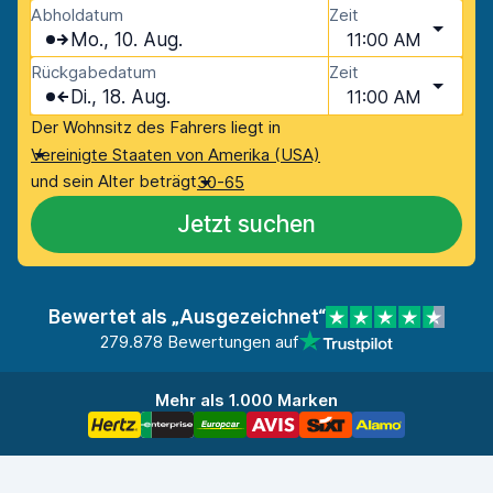
Abholdatum
Zeit
Mo., 10. Aug.
11:00 AM
Rückgabedatum
Zeit
Di., 18. Aug.
11:00 AM
Der Wohnsitz des Fahrers liegt in
Vereinigte Staaten von Amerika (USA)
und sein Alter beträgt
30-65
Jetzt suchen
Bewertet als „Ausgezeichnet“
279.878 Bewertungen auf
Mehr als 1.000 Marken