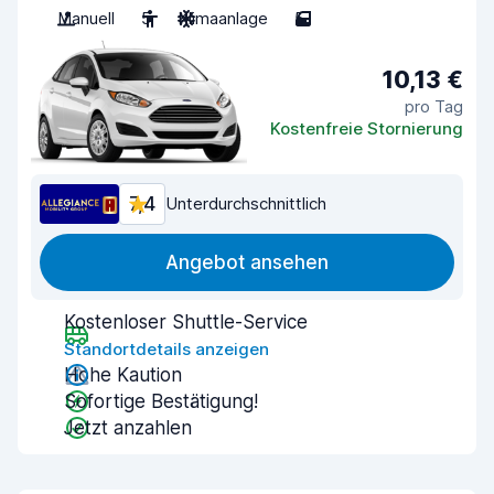
Manuell
5
Klimaanlage
5
10,13 €
pro Tag
Kostenfreie Stornierung
7,4
Unterdurchschnittlich
Angebot ansehen
Kostenloser Shuttle-Service
Standortdetails anzeigen
Hohe Kaution
Sofortige Bestätigung!
Jetzt anzahlen