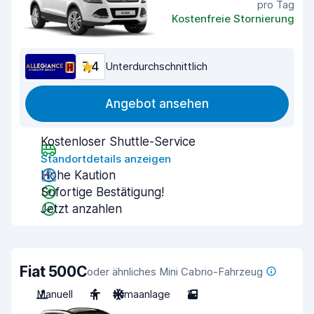
pro Tag
Kostenfreie Stornierung
7,4
Unterdurchschnittlich
Angebot ansehen
Kostenloser Shuttle-Service
Standortdetails anzeigen
Hohe Kaution
Sofortige Bestätigung!
Jetzt anzahlen
Fiat 500C
oder ähnliches Mini Cabrio-Fahrzeug
Manuell
4
Klimaanlage
2