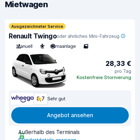
Mietwagen
Ausgezeichneter Service
Renault Twingo
oder ähnliches Mini-Fahrzeug
Manuell
4
Klimaanlage
5
28,33 €
pro Tag
Kostenfreie Stornierung
8,7
Sehr gut
Angebot ansehen
Außerhalb des Terminals
Standortdetails anzeigen