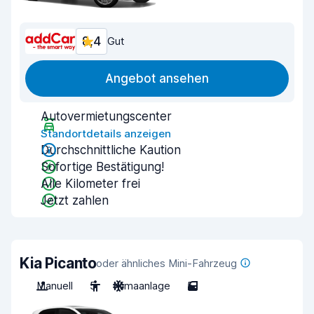
8,4
Gut
Angebot ansehen
Autovermietungscenter
Standortdetails anzeigen
Durchschnittliche Kaution
Sofortige Bestätigung!
Alle Kilometer frei
Jetzt zahlen
Kia Picanto
oder ähnliches Mini-Fahrzeug
Manuell
5
Klimaanlage
5