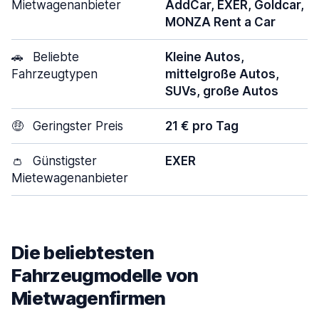
Mietwagenanbieter
AddCar, EXER, Goldcar,
MONZA Rent a Car
🚗
Beliebte
Kleine Autos,
Fahrzeugtypen
mittelgroße Autos,
SUVs, große Autos
🤑
Geringster Preis
21 € pro Tag
👛
Günstigster
EXER
Mietewagenanbieter
Die beliebtesten
Fahrzeugmodelle von
Mietwagenfirmen