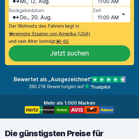
Mi., 12. Aug.
11:00 AM
Rückgabedatum
Zeit
Do., 20. Aug.
11:00 AM
Der Wohnsitz des Fahrers liegt in
Vereinigte Staaten von Amerika (USA)
und sein Alter beträgt
30-65
Jetzt suchen
Bewertet als „Ausgezeichnet“
280.218 Bewertungen auf
Mehr als 1.000 Marken
Die günstigsten Preise für