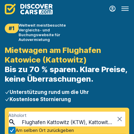
Weltweit meistbesuchte
#1
Vergleichs- und
Buchungswebsite für
Autovermietung
Mietwagen am Flughafen
Katowice (Kattowitz)
Bis zu 70 % sparen. Klare Preise,
keine Überraschungen.
Unterstützung rund um die Uhr
Kostenlose Stornierung
Abholort
Flughafen Kattowitz (KTW), Kattowitz, Polen
Am selben Ort zurückgeben