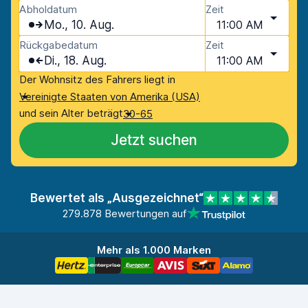
Abholdatum
Zeit
Mo., 10. Aug.
11:00 AM
Rückgabedatum
Zeit
Di., 18. Aug.
11:00 AM
Der Wohnsitz des Fahrers liegt in
Vereinigte Staaten von Amerika (USA)
und sein Alter beträgt
30-65
Jetzt suchen
Bewertet als „Ausgezeichnet“
279.878 Bewertungen auf
Mehr als 1.000 Marken