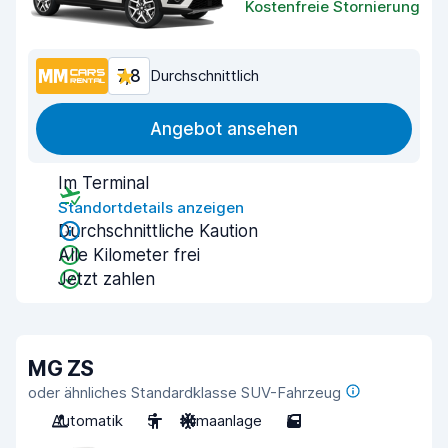
Kostenfreie Stornierung
7,8
Durchschnittlich
Angebot ansehen
Im Terminal
Standortdetails anzeigen
Durchschnittliche Kaution
Alle Kilometer frei
Jetzt zahlen
MG ZS
oder ähnliches Standardklasse SUV-Fahrzeug
Automatik
5
Klimaanlage
5