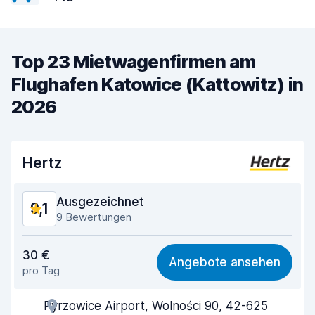
Top 23 Mietwagenfirmen am
Flughafen Katowice (Kattowitz) in
2026
Hertz
Ausgezeichnet
9,1
9 Bewertungen
Preis-Qualität-Verhältnis
9,0
30 €
Angebote ansehen
pro Tag
Einfach zu finden
8,9
Pyrzowice Airport, Wolności 90, 42-625
Agenten-Hilfsbereitschaft
9,1