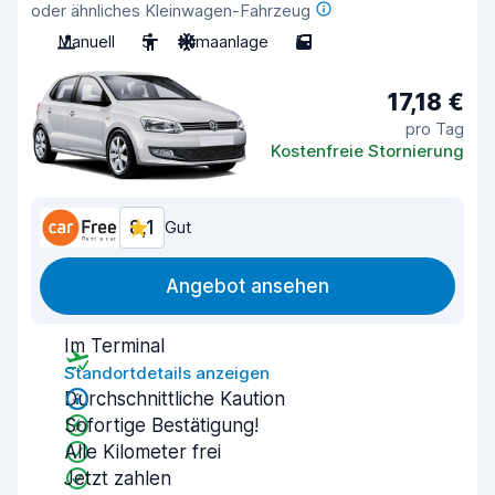
oder ähnliches Kleinwagen-Fahrzeug
Manuell
5
Klimaanlage
5
17,18 €
pro Tag
Kostenfreie Stornierung
8,1
Gut
Angebot ansehen
Im Terminal
Standortdetails anzeigen
Durchschnittliche Kaution
Sofortige Bestätigung!
Alle Kilometer frei
Jetzt zahlen