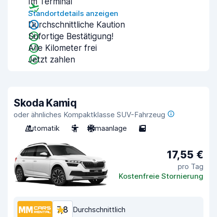
Im Terminal
Standortdetails anzeigen
Durchschnittliche Kaution
Sofortige Bestätigung!
Alle Kilometer frei
Jetzt zahlen
Skoda Kamiq
oder ähnliches Kompaktklasse SUV-Fahrzeug
Automatik
5
Klimaanlage
5
17,55 €
pro Tag
Kostenfreie Stornierung
7,8
Durchschnittlich