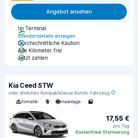
Angebot ansehen
Im Terminal
Standortdetails anzeigen
Durchschnittliche Kaution
Alle Kilometer frei
Jetzt zahlen
Kia Ceed STW
oder ähnliches Kompaktklasse Kombi-Fahrzeug
Automatik
5
Klimaanlage
5
17,55 €
pro Tag
Kostenfreie Stornierung