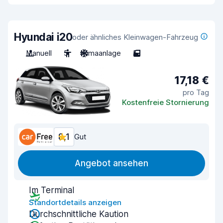
Hyundai i20
oder ähnliches Kleinwagen-Fahrzeug
Manuell
5
Klimaanlage
5
17,18 €
pro Tag
Kostenfreie Stornierung
8,1
Gut
Angebot ansehen
Im Terminal
Standortdetails anzeigen
Durchschnittliche Kaution