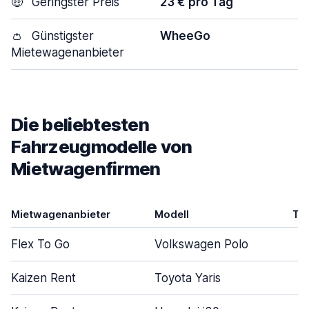
🤑
Geringster Preis
23 € pro Tag
👛
Günstigster
WheeGo
Mietewagenanbieter
Die beliebtesten
Fahrzeugmodelle von
Mietwagenfirmen
Mietwagenanbieter
Modell
Tü
Flex To Go
Volkswagen Polo
Kaizen Rent
Toyota Yaris