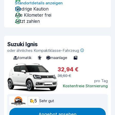
Standortdetails anzeigen
Niedrige Kaution
Alle Kilometer frei
Jetzt zahlen
Suzuki Ignis
oder ähnliches Kompaktklasse-Fahrzeug
Automatik
5
Klimaanlage
5
32,94 €
36,60 €
pro Tag
Kostenfreie Stornierung
8,5
Sehr gut
Angebot ansehen