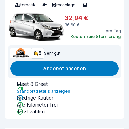
Automatik
4
Klimaanlage
5
32,94 €
36,60 €
pro Tag
Kostenfreie Stornierung
8,5
Sehr gut
Angebot ansehen
Meet & Greet
Standortdetails anzeigen
Niedrige Kaution
Alle Kilometer frei
Jetzt zahlen