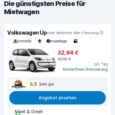
Die günstigsten Preise für
Mietwagen
Volkswagen Up
oder ähnliches Mini-Fahrzeug
Automatik
4
Klimaanlage
3
32,94 €
36,60 €
pro Tag
Kostenfreie Stornierung
8,5
Sehr gut
Angebot ansehen
Meet & Greet