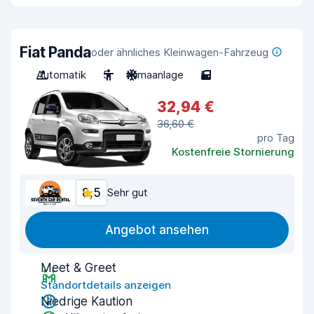
Fiat Panda
oder ähnliches Kleinwagen-Fahrzeug
Automatik
5
Klimaanlage
5
32,94 €
36,60 €
pro Tag
Kostenfreie Stornierung
8,5
Sehr gut
Angebot ansehen
Meet & Greet
Standortdetails anzeigen
Niedrige Kaution