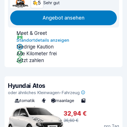
8,5
Sehr gut
Angebot ansehen
Meet & Greet
Standortdetails anzeigen
Niedrige Kaution
Alle Kilometer frei
Jetzt zahlen
Hyundai Atos
oder ähnliches Kleinwagen-Fahrzeug
Automatik
4
Klimaanlage
5
32,94 €
36,60 €
pro Tag