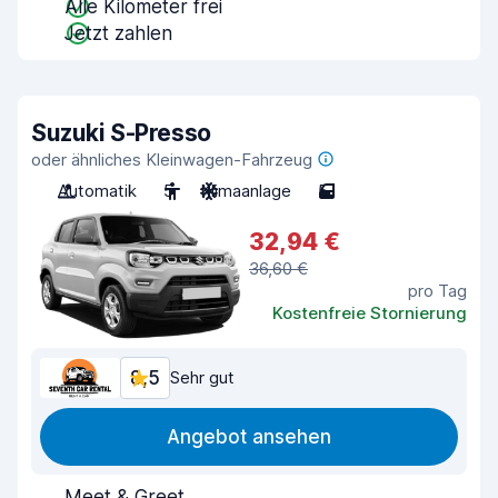
Alle Kilometer frei
Jetzt zahlen
Suzuki S-Presso
oder ähnliches Kleinwagen-Fahrzeug
Automatik
5
Klimaanlage
5
32,94 €
36,60 €
pro Tag
Kostenfreie Stornierung
8,5
Sehr gut
Angebot ansehen
Meet & Greet