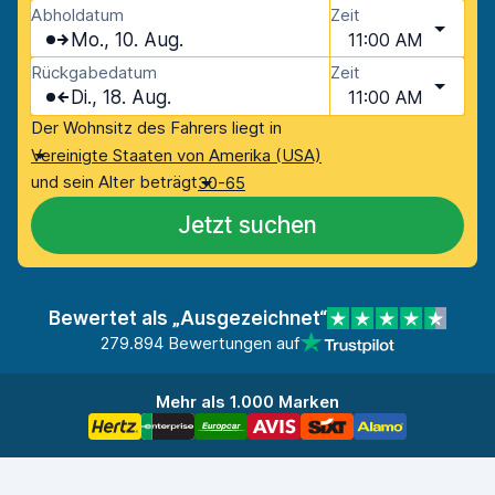
Abholdatum
Zeit
Mo., 10. Aug.
11:00 AM
Rückgabedatum
Zeit
Di., 18. Aug.
11:00 AM
Der Wohnsitz des Fahrers liegt in
Vereinigte Staaten von Amerika (USA)
und sein Alter beträgt
30-65
Jetzt suchen
Bewertet als „Ausgezeichnet“
279.894 Bewertungen auf
Mehr als 1.000 Marken