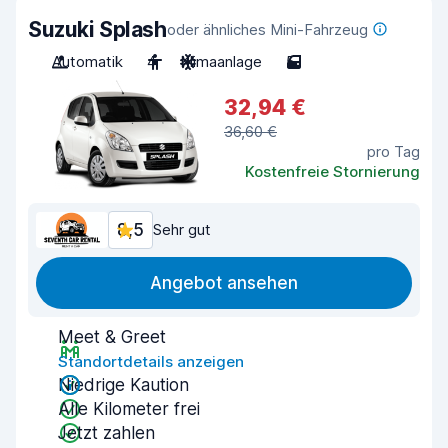
Suzuki Splash
oder ähnliches Mini-Fahrzeug
Automatik
4
Klimaanlage
5
32,94 €
36,60 €
pro Tag
Kostenfreie Stornierung
8,5
Sehr gut
Angebot ansehen
Meet & Greet
Standortdetails anzeigen
Niedrige Kaution
Alle Kilometer frei
Jetzt zahlen