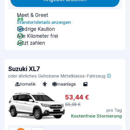
Meet & Greet
Standortdetails anzeigen
Niedrige Kaution
Alle Kilometer frei
Jetzt zahlen
Suzuki XL7
oder ähnliches Gehobene Mittelklasse-Fahrzeug
Automatik
6
Klimaanlage
5
53,44 €
59,38 €
pro Tag
Kostenfreie Stornierung