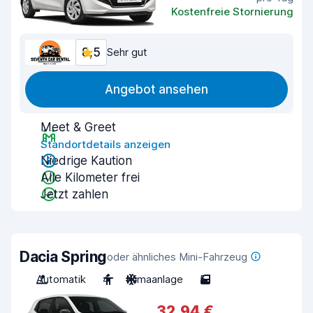
Kostenfreie Stornierung
8,5
Sehr gut
Angebot ansehen
Meet & Greet
Standortdetails anzeigen
Niedrige Kaution
Alle Kilometer frei
Jetzt zahlen
Dacia Spring
oder ähnliches Mini-Fahrzeug
Automatik
4
Klimaanlage
5
32,94 €