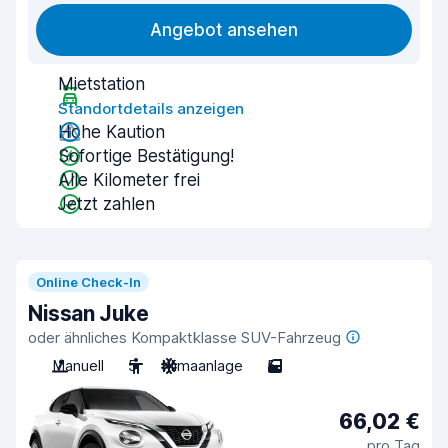
Angebot ansehen
Mietstation
Standortdetails anzeigen
Hohe Kaution
Sofortige Bestätigung!
Alle Kilometer frei
Jetzt zahlen
Online Check-In
Nissan Juke
oder ähnliches Kompaktklasse SUV-Fahrzeug
Manuell
5
Klimaanlage
5
66,02 €
pro Tag