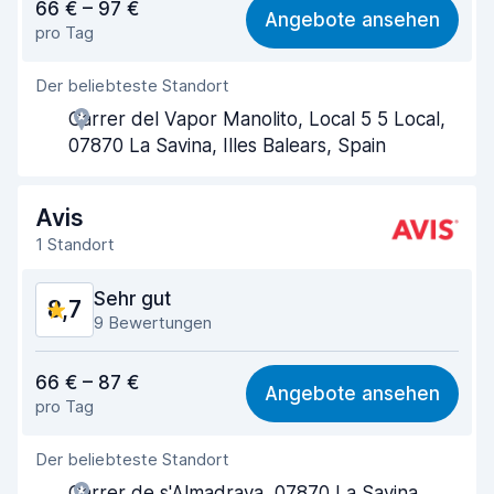
66 € – 97 €
Angebote ansehen
pro Tag
Einfach zu finden
9,0
Der beliebteste Standort
Agenten-Hilfsbereitschaft
8,7
Carrer del Vapor Manolito, Local 5 5 Local,
Schnelle Abholung
8,7
07870 La Savina, Illes Balears, Spain
Schnelle Abgabe
9,3
Avis
Sauberkeit des Fahrzeugs
9,1
1 Standort
Zustand des Fahrzeugs
9,0
Sehr gut
8,7
9 Bewertungen
Preis-Qualität-Verhältnis
8,0
66 € – 87 €
Angebote ansehen
pro Tag
Einfach zu finden
8,9
Der beliebteste Standort
Agenten-Hilfsbereitschaft
8,1
Carrer de s'Almadrava, 07870 La Savina,