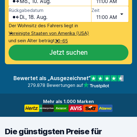
Mo., 10. Aug.
11:00 AM
Rückgabedatum
Zeit
Di., 18. Aug.
11:00 AM
Der Wohnsitz des Fahrers liegt in
Vereinigte Staaten von Amerika (USA)
und sein Alter beträgt
30-65
Jetzt suchen
Bewertet als „Ausgezeichnet“
279.878 Bewertungen auf
Mehr als 1.000 Marken
Die günstigsten Preise für