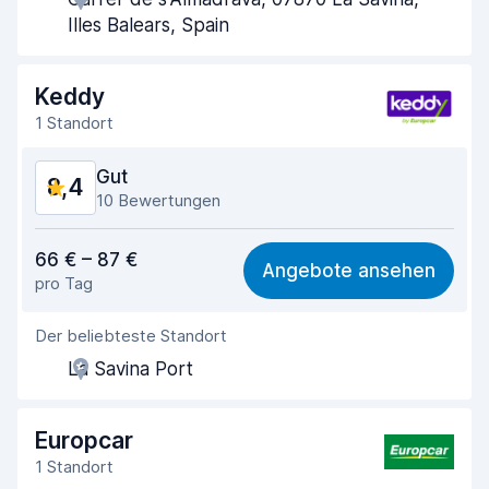
Schnelle Abholung
9,1
Illes Balears, Spain
Schnelle Abgabe
9,3
Keddy
Sauberkeit des Fahrzeugs
8,7
1 Standort
Zustand des Fahrzeugs
8,8
Gut
8,4
10 Bewertungen
Preis-Qualität-Verhältnis
8,1
66 € – 87 €
Angebote ansehen
pro Tag
Einfach zu finden
7,6
Der beliebteste Standort
Agenten-Hilfsbereitschaft
8,4
La Savina Port
Schnelle Abholung
7,8
Schnelle Abgabe
8,8
Europcar
1 Standort
Sauberkeit des Fahrzeugs
8,9