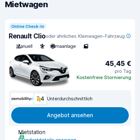
Mietwagen
Online Check-In
Renault Clio
oder ähnliches Kleinwagen-Fahrzeug
Manuell
5
Klimaanlage
5
45,45 €
pro Tag
Kostenfreie Stornierung
7,4
Unterdurchschnittlich
Angebot ansehen
Mietstation
Standortdetails anzeigen