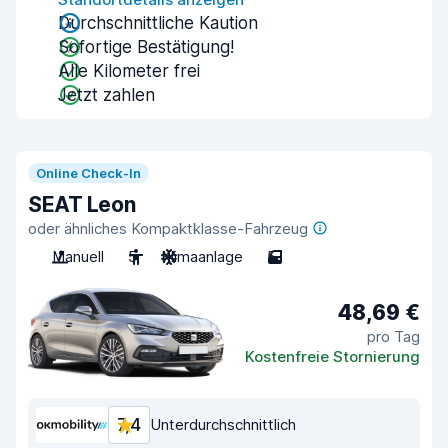
Durchschnittliche Kaution
Sofortige Bestätigung!
Alle Kilometer frei
Jetzt zahlen
Online Check-In
SEAT Leon
oder ähnliches Kompaktklasse-Fahrzeug
Manuell
5
Klimaanlage
5
48,69 €
pro Tag
Kostenfreie Stornierung
7,4
Unterdurchschnittlich