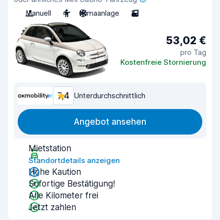
Manuell
4
Klimaanlage
2
53,02 €
pro Tag
Kostenfreie Stornierung
7,4
Unterdurchschnittlich
Angebot ansehen
Mietstation
Standortdetails anzeigen
Hohe Kaution
Sofortige Bestätigung!
Alle Kilometer frei
Jetzt zahlen