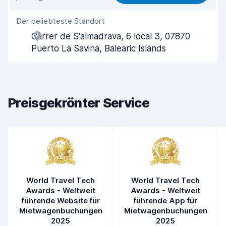
Einfach zu finden
7,4
Der beliebteste Standort
Agenten-Hilfsbereitschaft
7,4
Carrer de S'almadrava, 6 local 3, 07870
Schnelle Abholung
6,6
Puerto La Savina, Balearic Islands
Schnelle Abgabe
7,9
Sauberkeit des Fahrzeugs
7,8
Preisgekrönter Service
Zustand des Fahrzeugs
7,9
World Travel Tech
World Travel Tech
Awards - Weltweit
Awards - Weltweit
führende Website für
führende App für
Mietwagenbuchungen
Mietwagenbuchungen
2025
2025