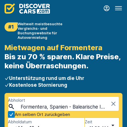
Weltweit meistbesuchte
#1
Vergleichs- und
Buchungswebsite für
Autovermietung
Mietwagen auf Formentera
Bis zu 70 % sparen. Klare Preise,
keine Überraschungen.
Unterstützung rund um die Uhr
Kostenlose Stornierung
Abholort
Formentera, Spanien - Balearische Inseln
Am selben Ort zurückgeben
Abholdatum
Zeit