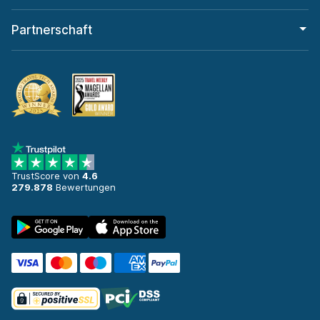
Partnerschaft
TrustScore von
4.6
279.878
Bewertungen