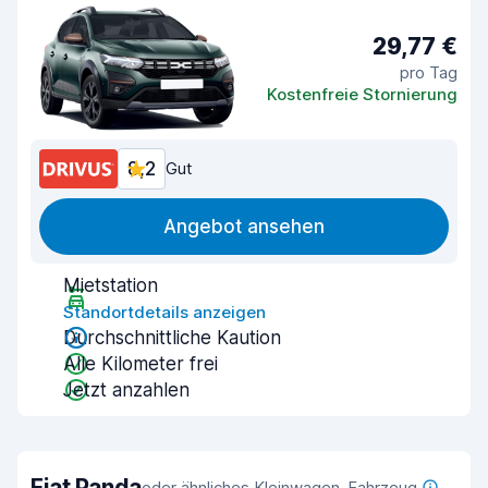
29,77 €
pro Tag
Kostenfreie Stornierung
8,2
Gut
Angebot ansehen
Mietstation
Standortdetails anzeigen
Durchschnittliche Kaution
Alle Kilometer frei
Jetzt anzahlen
Fiat Panda
oder ähnliches Kleinwagen-Fahrzeug