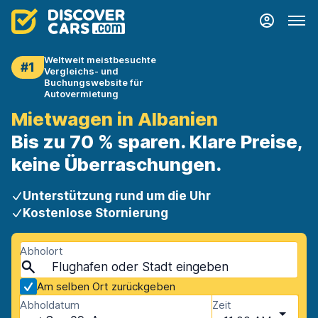
Weltweit meistbesuchte
#1
Vergleichs- und
Buchungswebsite für
Autovermietung
Mietwagen in Albanien
Bis zu 70 % sparen. Klare Preise,
keine Überraschungen.
Unterstützung rund um die Uhr
Kostenlose Stornierung
Abholort
Am selben Ort zurückgeben
Abholdatum
Zeit