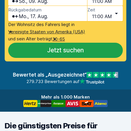
So., 09. Aug.
11:00 AM
Rückgabedatum
Zeit
Mo., 17. Aug.
11:00 AM
Der Wohnsitz des Fahrers liegt in
Vereinigte Staaten von Amerika (USA)
und sein Alter beträgt
30-65
Jetzt suchen
Bewertet als „Ausgezeichnet“
279.733 Bewertungen auf
Mehr als 1.000 Marken
Die günstigsten Preise für