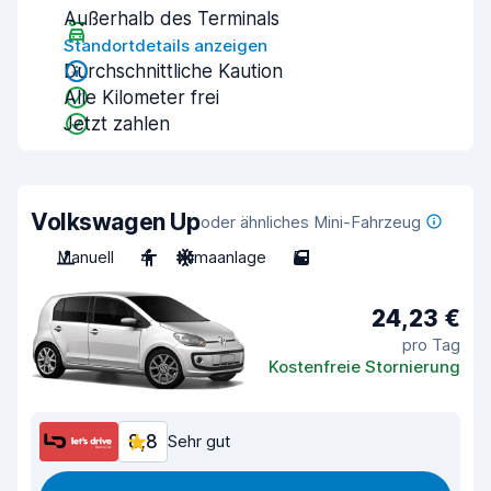
Außerhalb des Terminals
Standortdetails anzeigen
Durchschnittliche Kaution
Alle Kilometer frei
Jetzt zahlen
Volkswagen Up
oder ähnliches Mini-Fahrzeug
Manuell
4
Klimaanlage
5
24,23 €
pro Tag
Kostenfreie Stornierung
8,8
Sehr gut