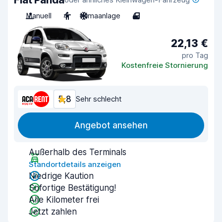
Manuell
4
Klimaanlage
4
22,13 €
pro Tag
Kostenfreie Stornierung
5,8
Sehr schlecht
Angebot ansehen
Außerhalb des Terminals
Standortdetails anzeigen
Niedrige Kaution
Sofortige Bestätigung!
Alle Kilometer frei
Jetzt zahlen