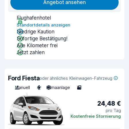
Angebot ansehen
Flughafenhotel
Standortdetails anzeigen
Niedrige Kaution
Sofortige Bestätigung!
Alle Kilometer frei
Jetzt zahlen
Ford Fiesta
oder ähnliches Kleinwagen-Fahrzeug
Manuell
4
Klimaanlage
3
24,48 €
pro Tag
Kostenfreie Stornierung