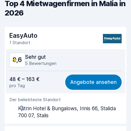
Top 4 Mietwagenfirmen in Malia in
2026
EasyAuto
1 Standort
Sehr gut
8,6
5 Bewertungen
Preis-Qualität-Verhältnis
8,6
48 € – 163 €
Angebote ansehen
pro Tag
Einfach zu finden
8,4
Der beliebteste Standort
Agenten-Hilfsbereitschaft
9,1
Katrin Hotel & Bungalows, Irinis 66, Stalida
Schnelle Abholung
8,3
700 07, Stalis
Schnelle Abgabe
8,4