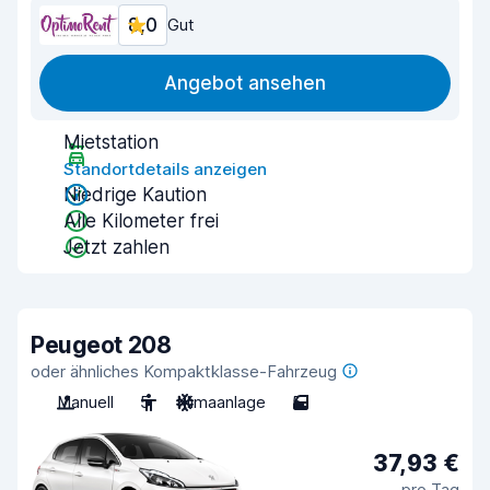
8,0
Gut
Angebot ansehen
Mietstation
Standortdetails anzeigen
Niedrige Kaution
Alle Kilometer frei
Jetzt zahlen
Peugeot 208
oder ähnliches Kompaktklasse-Fahrzeug
Manuell
5
Klimaanlage
5
37,93 €
pro Tag