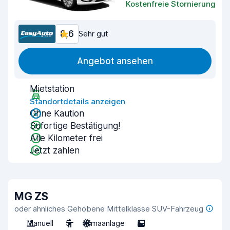
Kostenfreie Stornierung
8,6
Sehr gut
Angebot ansehen
Mietstation
Standortdetails anzeigen
Ohne Kaution
Sofortige Bestätigung!
Alle Kilometer frei
Jetzt zahlen
MG ZS
oder ähnliches Gehobene Mittelklasse SUV-Fahrzeug
Manuell
5
Klimaanlage
5