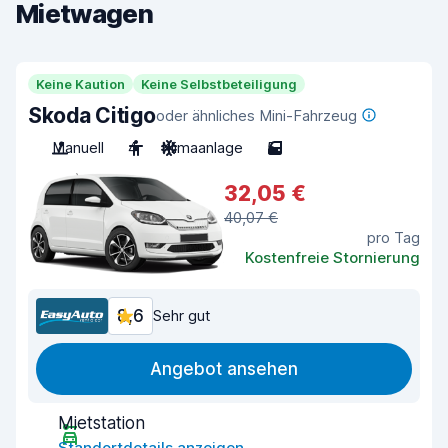
Mietwagen
Keine Kaution
Keine Selbstbeteiligung
Skoda Citigo
oder ähnliches Mini-Fahrzeug
Manuell
4
Klimaanlage
5
32,05 €
40,07 €
pro Tag
Kostenfreie Stornierung
8,6
Sehr gut
Angebot ansehen
Mietstation
Standortdetails anzeigen