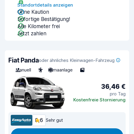
Standortdetails anzeigen
Ohne Kaution
Sofortige Bestätigung!
Alle Kilometer frei
Jetzt zahlen
Fiat Panda
oder ähnliches Kleinwagen-Fahrzeug
Manuell
5
Klimaanlage
5
36,46 €
pro Tag
Kostenfreie Stornierung
8,6
Sehr gut