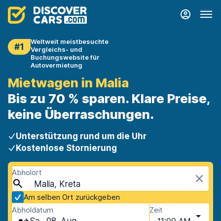
Weltweit meistbesuchte
#1
Vergleichs- und
Buchungswebsite für
Autovermietung
Mietwagen in Malia
Bis zu 70 % sparen. Klare Preise,
keine Überraschungen.
Unterstützung rund um die Uhr
Kostenlose Stornierung
Abholort
Malia, Kreta
Am selben Ort zurückgeben
Abholdatum
Zeit