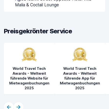
Schnelle Abholung
8,0
Malia & Coctail Lounge
Schnelle Abgabe
8,2
Sauberkeit des Fahrzeugs
6,8
Preisgekrönter Service
Zustand des Fahrzeugs
6,0
World Travel Tech
World Travel Tech
Awards - Weltweit
Awards - Weltweit
führende Website für
führende App für
Mietwagenbuchungen
Mietwagenbuchungen
2025
2025