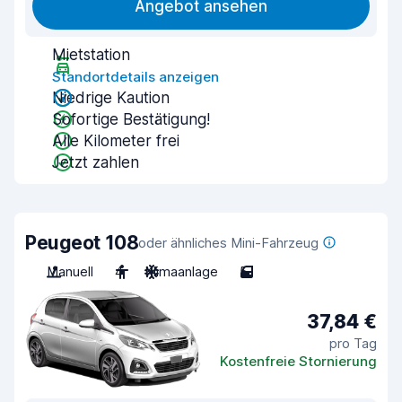
Angebot ansehen
Mietstation
Standortdetails anzeigen
Niedrige Kaution
Sofortige Bestätigung!
Alle Kilometer frei
Jetzt zahlen
Peugeot 108
oder ähnliches Mini-Fahrzeug
Manuell
4
Klimaanlage
5
37,84 €
pro Tag
Kostenfreie Stornierung