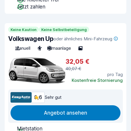
Jetzt zahlen
Keine Kaution
Keine Selbstbeteiligung
Volkswagen Up
oder ähnliches Mini-Fahrzeug
Manuell
4
Klimaanlage
5
32,05 €
40,07 €
pro Tag
Kostenfreie Stornierung
8,6
Sehr gut
Angebot ansehen
Mietstation