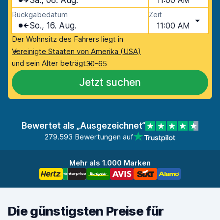
Sa., 08. Aug.
11:00 AM
Rückgabedatum
Zeit
So., 16. Aug.
11:00 AM
Der Wohnsitz des Fahrers liegt in
Vereinigte Staaten von Amerika (USA)
und sein Alter beträgt
30-65
Jetzt suchen
Bewertet als „Ausgezeichnet“
279.593 Bewertungen auf
Mehr als 1.000 Marken
Die günstigsten Preise für