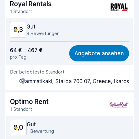
Royal Rentals
Sauberkeit des Fahrzeugs
8,9
1 Standort
Zustand des Fahrzeugs
8,3
Gut
8,3
8 Bewertungen
Preis-Qualität-Verhältnis
8,5
64 € – 467 €
Angebote ansehen
pro Tag
Einfach zu finden
7,8
Der beliebteste Standort
Agenten-Hilfsbereitschaft
8,8
Grammatikaki, Stalida 700 07, Greece, Ikaros
Schnelle Abholung
8,4
Schnelle Abgabe
8,2
Optimo Rent
1 Standort
Sauberkeit des Fahrzeugs
8,4
Gut
8,0
Zustand des Fahrzeugs
8,0
1 Bewertung