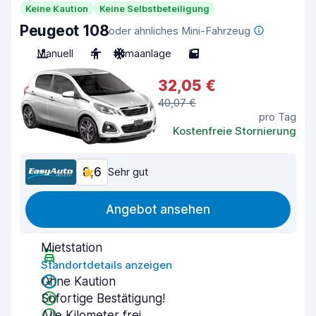
Keine Kaution
Keine Selbstbeteiligung
Peugeot 108
oder ähnliches Mini-Fahrzeug
Manuell
4
Klimaanlage
5
32,05 €
40,07 €
pro Tag
Kostenfreie Stornierung
8,6
Sehr gut
Angebot ansehen
Mietstation
Standortdetails anzeigen
Ohne Kaution
Sofortige Bestätigung!
Alle Kilometer frei