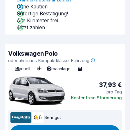
Ohne Kaution
Sofortige Bestätigung!
Alle Kilometer frei
Jetzt zahlen
Volkswagen Polo
oder ähnliches Kompaktklasse-Fahrzeug
Manuell
5
Klimaanlage
5
37,93 €
pro Tag
Kostenfreie Stornierung
8,6
Sehr gut