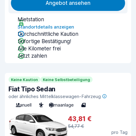
Angebot ansehen
Mietstation
Standortdetails anzeigen
Durchschnittliche Kaution
Sofortige Bestätigung!
Alle Kilometer frei
Jetzt zahlen
Keine Kaution
Keine Selbstbeteiligung
Fiat Tipo Sedan
oder ähnliches Mittelklassewagen-Fahrzeug
Manuell
5
Klimaanlage
4
43,81 €
54,77 €
pro Tag