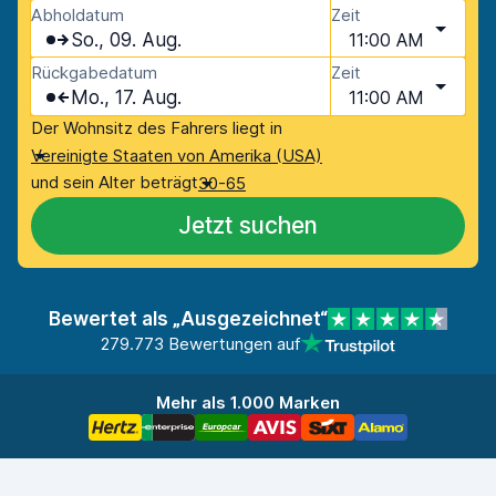
Abholdatum
Zeit
So., 09. Aug.
11:00 AM
Rückgabedatum
Zeit
Mo., 17. Aug.
11:00 AM
Der Wohnsitz des Fahrers liegt in
Vereinigte Staaten von Amerika (USA)
und sein Alter beträgt
30-65
Jetzt suchen
Bewertet als „Ausgezeichnet“
279.773 Bewertungen auf
Mehr als 1.000 Marken