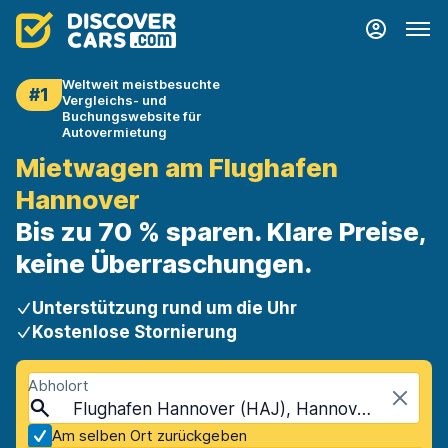
Weltweit meistbesuchte
#1
Vergleichs- und
Buchungswebsite für
Autovermietung
Mietwagen am Flughafen
Hannover
Bis zu 70 % sparen. Klare Preise,
keine Überraschungen.
Unterstützung rund um die Uhr
Kostenlose Stornierung
Abholort
Flughafen Hannover (HAJ), Hannover, Deutschland
Am selben Ort zurückgeben