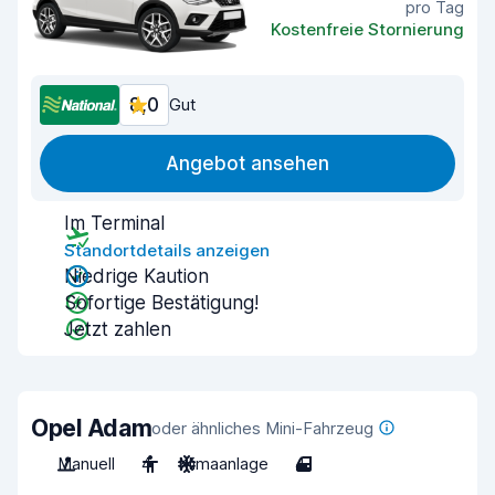
pro Tag
Kostenfreie Stornierung
8,0
Gut
Angebot ansehen
Im Terminal
Standortdetails anzeigen
Niedrige Kaution
Sofortige Bestätigung!
Jetzt zahlen
Opel Adam
oder ähnliches Mini-Fahrzeug
Manuell
4
Klimaanlage
4