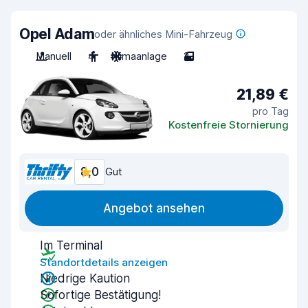
Opel Adam
oder ähnliches Mini-Fahrzeug
Manuell
4
Klimaanlage
2
21,89 €
pro Tag
Kostenfreie Stornierung
8,0
Gut
Angebot ansehen
Im Terminal
Standortdetails anzeigen
Niedrige Kaution
Sofortige Bestätigung!