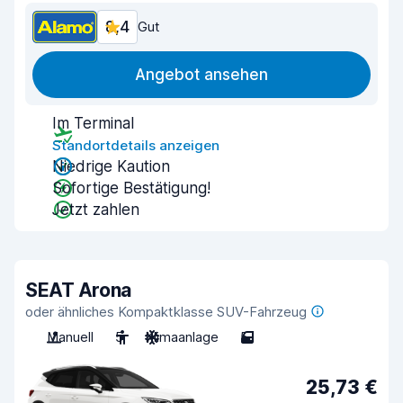
8,4
Gut
Angebot ansehen
Im Terminal
Standortdetails anzeigen
Niedrige Kaution
Sofortige Bestätigung!
Jetzt zahlen
SEAT Arona
oder ähnliches Kompaktklasse SUV-Fahrzeug
Manuell
5
Klimaanlage
5
25,73 €