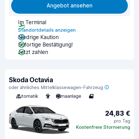
Angebot ansehen
Im Terminal
Standortdetails anzeigen
Niedrige Kaution
Sofortige Bestätigung!
Jetzt zahlen
Skoda Octavia
oder ähnliches Mittelklassewagen-Fahrzeug
Automatik
5
Klimaanlage
4
24,83 €
pro Tag
Kostenfreie Stornierung