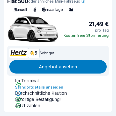
Fiat 500
oder ähnliches Mini-Fahrzeug
Manuell
4
Klimaanlage
2
21,49 €
pro Tag
Kostenfreie Stornierung
8,5
Sehr gut
Angebot ansehen
Im Terminal
Standortdetails anzeigen
Durchschnittliche Kaution
Sofortige Bestätigung!
Jetzt zahlen