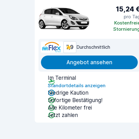
15,24 
pro Ta
Kostenfrei
Stornierun
7,9
Durchschnittlich
Angebot ansehen
Im Terminal
Standortdetails anzeigen
Niedrige Kaution
Sofortige Bestätigung!
Alle Kilometer frei
Jetzt zahlen