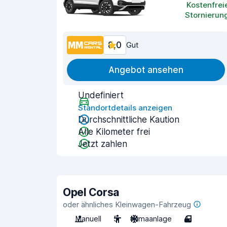
Kostenfrei
Stornierun
8,0
Gut
Angebot ansehen
Undefiniert
Standortdetails anzeigen
Durchschnittliche Kaution
Alle Kilometer frei
Jetzt zahlen
Opel Corsa
oder ähnliches Kleinwagen-Fahrzeug
Manuell
5
Klimaanlage
4