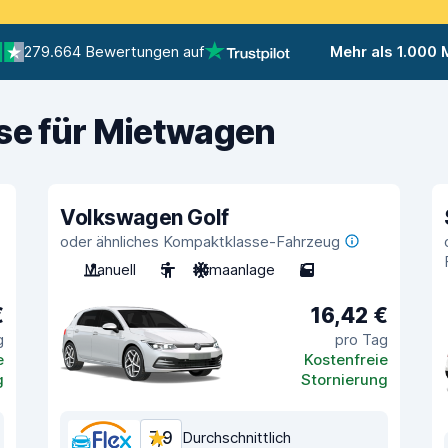
279.664 Bewertungen auf
Mehr als 1.000
ise für Mietwagen
Volkswagen Golf
oder ähnliches Kompaktklasse-Fahrzeug
Manuell
5
Klimaanlage
5
€
16,42 €
g
pro Tag
e
Kostenfreie
g
Stornierung
7,9
Durchschnittlich