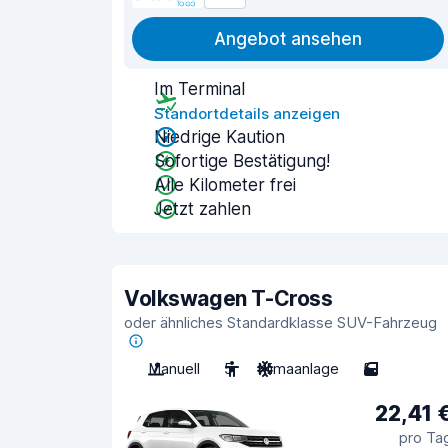
Angebot ansehen
Im Terminal
Standortdetails anzeigen
Niedrige Kaution
Sofortige Bestätigung!
Alle Kilometer frei
Jetzt zahlen
Volkswagen T-Cross
oder ähnliches Standardklasse SUV-Fahrzeug
Manuell
5
Klimaanlage
5
22,41 
pro Ta