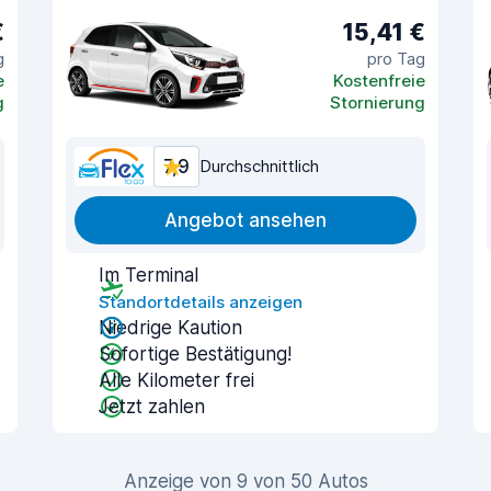
€
15,41 €
g
pro Tag
e
Kostenfreie
g
Stornierung
7,9
Durchschnittlich
Angebot ansehen
Im Terminal
Standortdetails anzeigen
Niedrige Kaution
Sofortige Bestätigung!
Alle Kilometer frei
Jetzt zahlen
Anzeige von 9 von 50 Autos