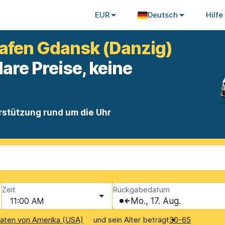
EUR
Deutsch
Hilfe
afen Gdansk (Danzig)
lare Preise, keine
rstützung rund um die Uhr
Zeit
Rückgabedatum
11:00 AM
Mo., 17. Aug.
und sein Alter beträgt
aaten von Amerika (USA)
30-65