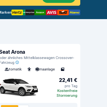
 Marken
Seat Arona
oder ähnliches Mittelklassewagen Crossover-
Fahrzeug
Automatik
5
Klimaanlage
5
22,41 €
pro Tag
Kostenfreie
Stornierung