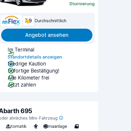
Stornierung
7,9
Durchschnittlich
Angebot ansehen
Im Terminal
Standortdetails anzeigen
Niedrige Kaution
Sofortige Bestätigung!
Alle Kilometer frei
Jetzt zahlen
Abarth 695
oder ähnliches Mini-Fahrzeug
Automatik
4
Klimaanlage
3