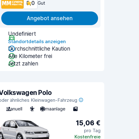
8,0
Gut
Angebot ansehen
Undefiniert
Standortdetails anzeigen
Durchschnittliche Kaution
Alle Kilometer frei
Jetzt zahlen
Volkswagen Polo
oder ähnliches Kleinwagen-Fahrzeug
Manuell
5
Klimaanlage
5
15,06 €
pro Tag
Kostenfreie