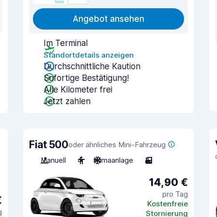
Angebot ansehen
Im Terminal
Standortdetails anzeigen
Durchschnittliche Kaution
Sofortige Bestätigung!
Alle Kilometer frei
Jetzt zahlen
Fiat 500
oder ähnliches Mini-Fahrzeug
Manuell
4
Klimaanlage
3
14,90 €
pro Tag
€
Kostenfreie
g
Stornierung