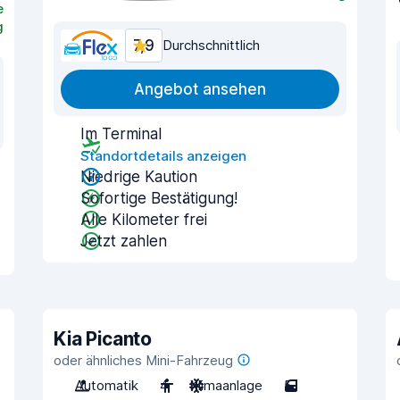
e
g
7,9
Durchschnittlich
Angebot ansehen
Im Terminal
Standortdetails anzeigen
Niedrige Kaution
Sofortige Bestätigung!
Alle Kilometer frei
Jetzt zahlen
Kia Picanto
oder ähnliches Mini-Fahrzeug
Automatik
4
Klimaanlage
5