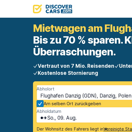
Mietwagen am Flugh
Bis zu 70 % sparen. K
Überraschungen.
Vertraut von 7 Mio. Reisenden
Unte
Kostenlose Stornierung
Abholort
Flughafen Danzig (GDN), Danzig, Polen
Am selben Ort zurückgeben
Abholdatum
So., 09. Aug.
Der Wohnsitz des Fahrers liegt in
Vereinigte St