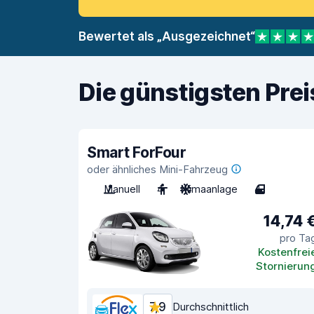
Bewertet als „Ausgezeichnet“
Die günstigsten Pre
Smart ForFour
oder ähnliches Mini-Fahrzeug
Manuell
4
Klimaanlage
4
14,74 
pro Ta
Kostenfrei
Stornierun
7,9
Durchschnittlich