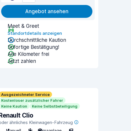
Angebot ansehen
Meet & Greet
Standortdetails anzeigen
Durchschnittliche Kaution
Sofortige Bestätigung!
Alle Kilometer frei
Jetzt zahlen
Ausgezeichneter Service
Kostenloser zusätzlicher Fahrer
Keine Kaution
Keine Selbstbeteiligung
Renault Clio
oder ähnliches Kleinwagen-Fahrzeug
Manuell
5
Klimaanlage
5