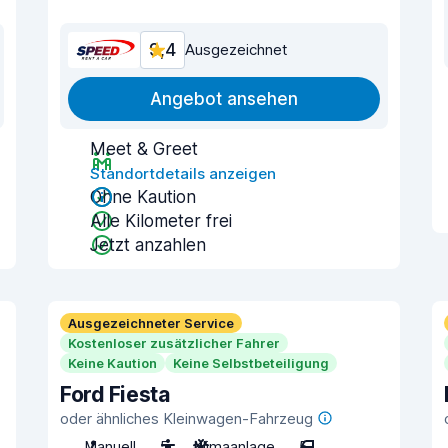
9,4
Ausgezeichnet
Angebot ansehen
Meet & Greet
Standortdetails anzeigen
Ohne Kaution
Alle Kilometer frei
Jetzt anzahlen
Ausgezeichneter Service
Kostenloser zusätzlicher Fahrer
Keine Kaution
Keine Selbstbeteiligung
Ford Fiesta
oder ähnliches Kleinwagen-Fahrzeug
Manuell
5
Klimaanlage
5