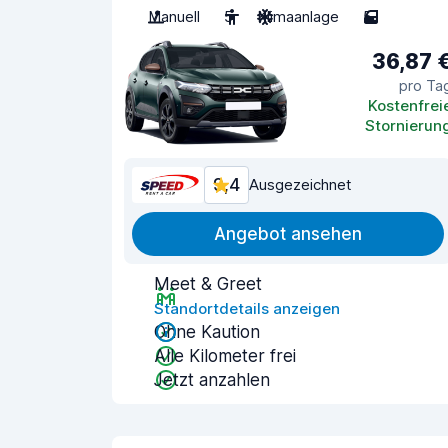
Manuell
5
Klimaanlage
5
36,87 
pro Ta
Kostenfrei
Stornierun
9,4
Ausgezeichnet
Angebot ansehen
Meet & Greet
Standortdetails anzeigen
Ohne Kaution
Alle Kilometer frei
Jetzt anzahlen