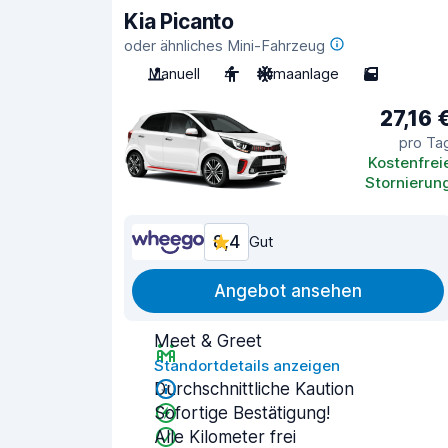
Kia Picanto
oder ähnliches Mini-Fahrzeug
Manuell
4
Klimaanlage
5
27,16 
pro Ta
Kostenfrei
Stornierun
8,4
Gut
Angebot ansehen
Meet & Greet
Standortdetails anzeigen
Durchschnittliche Kaution
Sofortige Bestätigung!
Alle Kilometer frei