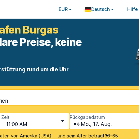
EUR
Deutsch
Hilfe
afen Burgas
lare Preise, keine
rstützung rund um die Uhr
rien
Zeit
Rückgabedatum
11:00 AM
Mo., 17. Aug.
und sein Alter beträgt
aaten von Amerika (USA)
30-65