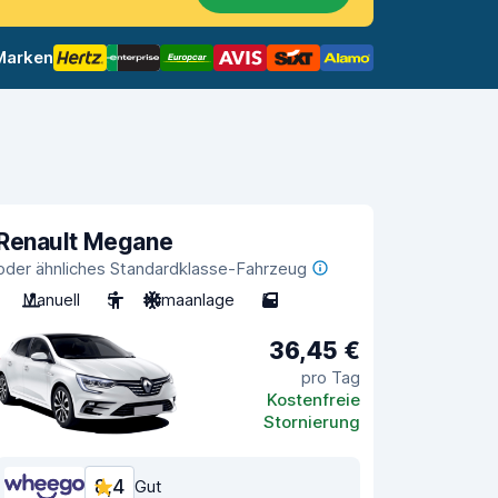
 Marken
Renault Megane
oder ähnliches Standardklasse-Fahrzeug
Manuell
5
Klimaanlage
5
36,45 €
pro Tag
Kostenfreie
Stornierung
8,4
Gut