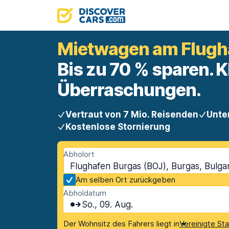
Mietwagen am Flugh
Bis zu 70 % sparen. K
Überraschungen.
Vertraut von 7 Mio. Reisenden
Unte
Kostenlose Stornierung
Abholort
Flughafen Burgas (BOJ), Burgas, Bulga
Am selben Ort zurückgeben
Abholdatum
So., 09. Aug.
Der Wohnsitz des Fahrers liegt in
Vereinigte St