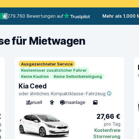
279.760 Bewertungen auf
Mehr als 1.000
ise für Mietwagen
Ausgezeichneter Service
Kostenloser zusätzlicher Fahrer
Keine Kaution
Keine Selbstbeteiligung
Kia Ceed
oder ähnliches Kompaktklasse-Fahrzeug
Manuell
5
Klimaanlage
5
€
27,66 €
g
pro Tag
e
Kostenfreie
g
Stornierung