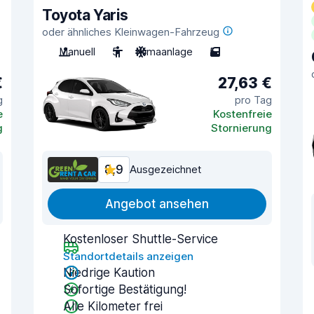
Toyota Yaris
oder ähnliches Kleinwagen-Fahrzeug
Manuell
5
Klimaanlage
5
€
27,63 €
g
pro Tag
e
Kostenfreie
g
Stornierung
8,9
Ausgezeichnet
Angebot ansehen
Kostenloser Shuttle-Service
Standortdetails anzeigen
Niedrige Kaution
Sofortige Bestätigung!
Alle Kilometer frei