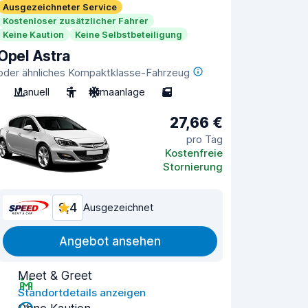
Ausgezeichneter Service
Kostenloser zusätzlicher Fahrer
Keine Kaution
Keine Selbstbeteiligung
Opel Astra
oder ähnliches Kompaktklasse-Fahrzeug
Manuell
5
Klimaanlage
5
27,66 €
pro Tag
Kostenfreie
Stornierung
9,4
Ausgezeichnet
Angebot ansehen
Meet & Greet
Standortdetails anzeigen