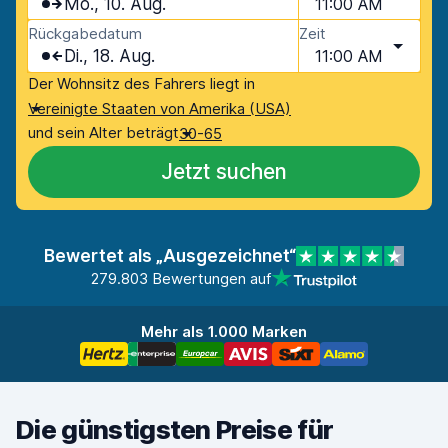
Mo., 10. Aug.
11:00 AM
Rückgabedatum
Zeit
Di., 18. Aug.
11:00 AM
Der Wohnsitz des Fahrers liegt in
Vereinigte Staaten von Amerika (USA)
und sein Alter beträgt
30-65
Jetzt suchen
Bewertet als „Ausgezeichnet“
279.803 Bewertungen auf
Mehr als 1.000 Marken
Die günstigsten Preise für