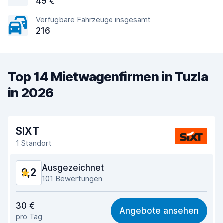
49 €
Verfügbare Fahrzeuge insgesamt
216
Top 14 Mietwagenfirmen in Tuzla
in 2026
SIXT
1 Standort
Ausgezeichnet
9,2
101 Bewertungen
Preis-Qualität-Verhältnis
9,1
30 €
Angebote ansehen
pro Tag
Einfach zu finden
9,7