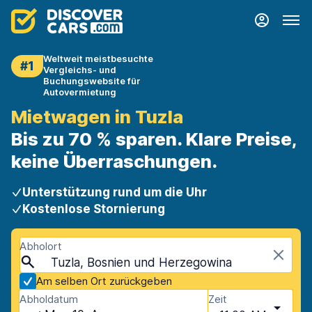
Weltweit meistbesuchte
#1
Vergleichs- und
Buchungswebsite für
Autovermietung
Mietwagen in Tuzla
Bis zu 70 % sparen. Klare Preise,
keine Überraschungen.
Unterstützung rund um die Uhr
Kostenlose Stornierung
Abholort
Tuzla, Bosnien und Herzegowina
Am selben Ort zurückgeben
Abholdatum
Zeit