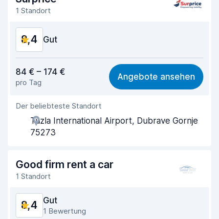
1 Standort
Sauberkeit des Fahrzeugs
8,9
8,4
Zustand des Fahrzeugs
Gut
8,0
Preis-Qualität-Verhältnis
8,5
84 € – 174 €
Angebote ansehen
pro Tag
Einfach zu finden
8,2
Der beliebteste Standort
Agenten-Hilfsbereitschaft
8,8
Tuzla International Airport, Dubrave Gornje
Schnelle Abholung
8,0
75273
Schnelle Abgabe
8,2
Good firm rent a car
Sauberkeit des Fahrzeugs
8,6
1 Standort
Zustand des Fahrzeugs
8,3
Gut
8,4
1 Bewertung