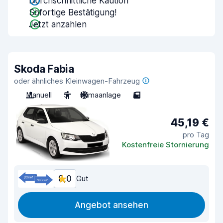
Durchschnittliche Kaution
Sofortige Bestätigung!
Jetzt anzahlen
Skoda Fabia
oder ähnliches Kleinwagen-Fahrzeug
Manuell
5
Klimaanlage
5
45,19 €
pro Tag
Kostenfreie Stornierung
8,0
Gut
Angebot ansehen