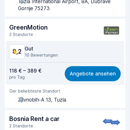
Tuzla International Airport, BA, Dubrave
Schnelle Abholung
8,0
Gornje 75273
Schnelle Abgabe
8,2
GreenMotion
Sauberkeit des Fahrzeugs
8,2
2 Standorte
Zustand des Fahrzeugs
8,3
Gut
8,2
10 Bewertungen
Preis-Qualität-Verhältnis
8,4
118 € – 389 €
Angebote ansehen
pro Tag
Einfach zu finden
7,7
Der beliebteste Standort
Agenten-Hilfsbereitschaft
8,8
Zavnobih-A 13, Tuzla
Schnelle Abholung
7,6
Schnelle Abgabe
7,8
Bosnia Rent a car
2 Standorte