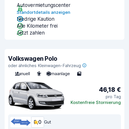
Autovermietungscenter
Standortdetails anzeigen
Niedrige Kaution
Alle Kilometer frei
Jetzt zahlen
Volkswagen Polo
oder ähnliches Kleinwagen-Fahrzeug
Manuell
5
Klimaanlage
5
46,18 €
pro Tag
Kostenfreie Stornierung
8,0
Gut