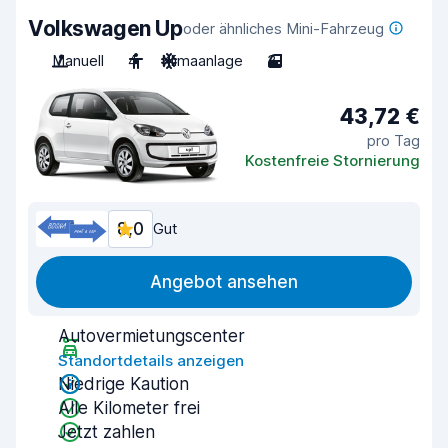
Volkswagen Up
oder ähnliches Mini-Fahrzeug
Manuell
4
Klimaanlage
3
43,72 €
pro Tag
Kostenfreie Stornierung
8,0
Gut
Angebot ansehen
Autovermietungscenter
Standortdetails anzeigen
Niedrige Kaution
Alle Kilometer frei
Jetzt zahlen