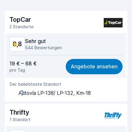
TopCar
2 Standorte
Sehr gut
8,8
544 Bewertungen
Preis-Qualität-Verhältnis
8,9
19 € – 68 €
Angebote ansehen
pro Tag
Einfach zu finden
9,3
Der beliebteste Standort
Agenten-Hilfsbereitschaft
9,0
Autovía LP-138/ LP-132, Km-18
Schnelle Abholung
8,4
Schnelle Abgabe
9,2
Thrifty
1 Standort
Sauberkeit des Fahrzeugs
8,6