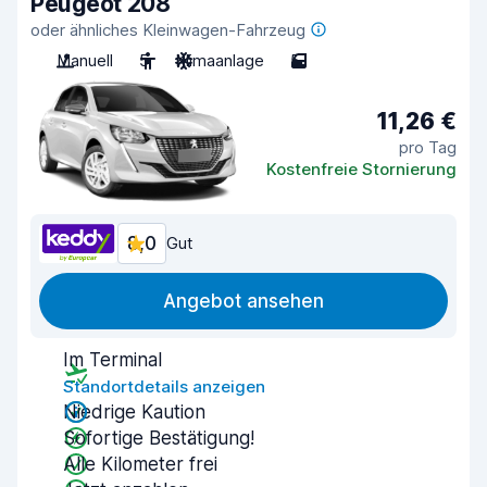
Peugeot 208
oder ähnliches Kleinwagen-Fahrzeug
Manuell
5
Klimaanlage
5
11,26 €
pro Tag
Kostenfreie Stornierung
8,0
Gut
Angebot ansehen
Im Terminal
Standortdetails anzeigen
Niedrige Kaution
Sofortige Bestätigung!
Alle Kilometer frei