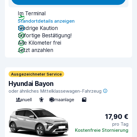
Im Terminal
Standortdetails anzeigen
Niedrige Kaution
Sofortige Bestätigung!
Alle Kilometer frei
Jetzt anzahlen
Ausgezeichneter Service
Hyundai Bayon
oder ähnliches Mittelklassewagen-Fahrzeug
Manuell
5
Klimaanlage
5
17,90 €
pro Tag
Kostenfreie Stornierung