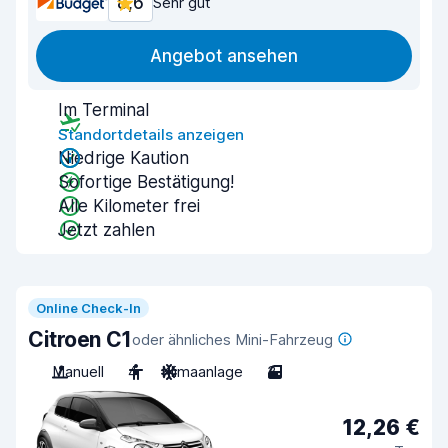
8,6
Sehr gut
Angebot ansehen
Im Terminal
Standortdetails anzeigen
Niedrige Kaution
Sofortige Bestätigung!
Alle Kilometer frei
Jetzt zahlen
Online Check-In
Citroen C1
oder ähnliches Mini-Fahrzeug
Manuell
4
Klimaanlage
3
12,26 €