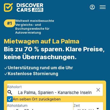
Weltweit meistbesuchte
#1
Vergleichs- und
Buchungswebsite für
Autovermietung
Mietwagen auf La Palma
Bis zu 70 % sparen. Klare Preise,
keine Überraschungen.
Unterstützung rund um die Uhr
Kostenlose Stornierung
Abholort
La Palma, Spanien - Kanarische Inseln
Am selben Ort zurückgeben
Abholdatum
Zeit