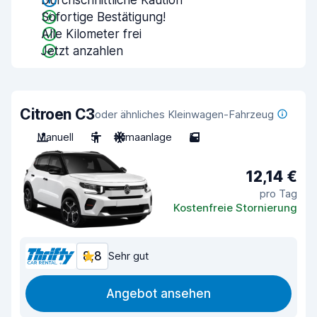
Durchschnittliche Kaution
Sofortige Bestätigung!
Alle Kilometer frei
Jetzt anzahlen
Citroen C3
oder ähnliches Kleinwagen-Fahrzeug
Manuell
5
Klimaanlage
5
12,14 €
pro Tag
Kostenfreie Stornierung
8,8
Sehr gut
Angebot ansehen