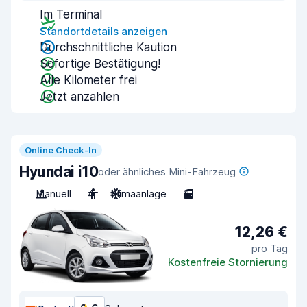
Im Terminal
Standortdetails anzeigen
Durchschnittliche Kaution
Sofortige Bestätigung!
Alle Kilometer frei
Jetzt anzahlen
Online Check-In
Hyundai i10
oder ähnliches Mini-Fahrzeug
Manuell
4
Klimaanlage
3
12,26 €
pro Tag
Kostenfreie Stornierung