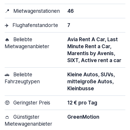
📍
Mietwagenstationen
46
✈️
Flughafenstandorte
7
🔥
Beliebte
Avia Rent A Car, Last
Mietwagenanbieter
Minute Rent a Car,
Marentis by Avenis,
SIXT, Active rent a car
🚗
Beliebte
Kleine Autos, SUVs,
Fahrzeugtypen
mittelgroße Autos,
Kleinbusse
🤑
Geringster Preis
12 € pro Tag
👛
Günstigster
GreenMotion
Mietewagenanbieter