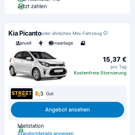
Jetzt zahlen
Kia Picanto
oder ähnliches Mini-Fahrzeug
Manuell
4
Klimaanlage
4
15,37 €
pro Tag
Kostenfreie Stornierung
8,3
Gut
Angebot ansehen
Mietstation
Standortdetails anzeigen