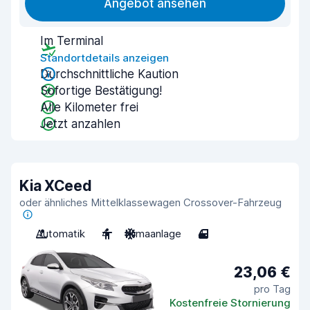
Angebot ansehen
Im Terminal
Standortdetails anzeigen
Durchschnittliche Kaution
Sofortige Bestätigung!
Alle Kilometer frei
Jetzt anzahlen
Kia XCeed
oder ähnliches Mittelklassewagen Crossover-Fahrzeug
Automatik
4
Klimaanlage
4
23,06 €
pro Tag
Kostenfreie Stornierung