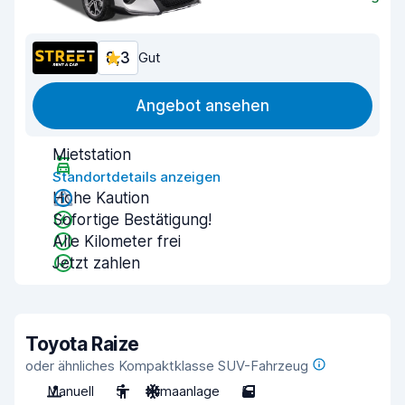
8,3
Gut
Angebot ansehen
Mietstation
Standortdetails anzeigen
Hohe Kaution
Sofortige Bestätigung!
Alle Kilometer frei
Jetzt zahlen
Toyota Raize
oder ähnliches Kompaktklasse SUV-Fahrzeug
Manuell
5
Klimaanlage
5