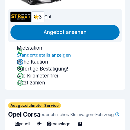
8,3
Gut
Angebot ansehen
Mietstation
Standortdetails anzeigen
Hohe Kaution
Sofortige Bestätigung!
Alle Kilometer frei
Jetzt zahlen
Ausgezeichneter Service
Opel Corsa
oder ähnliches Kleinwagen-Fahrzeug
Manuell
5
Klimaanlage
3