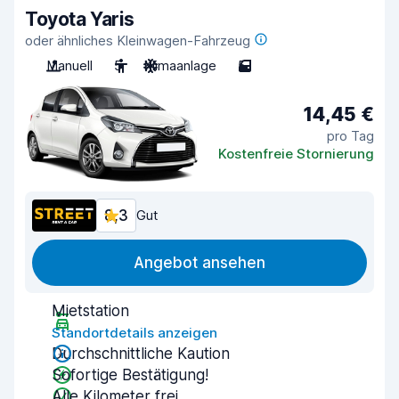
Toyota Yaris
oder ähnliches Kleinwagen-Fahrzeug
Manuell
5
Klimaanlage
5
14,45 €
pro Tag
Kostenfreie Stornierung
8,3
Gut
Angebot ansehen
Mietstation
Standortdetails anzeigen
Durchschnittliche Kaution
Sofortige Bestätigung!
Alle Kilometer frei