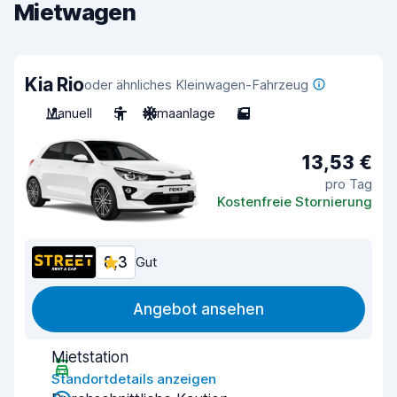
Mietwagen
Kia Rio
oder ähnliches Kleinwagen-Fahrzeug
Manuell
5
Klimaanlage
5
13,53 €
pro Tag
Kostenfreie Stornierung
8,3
Gut
Angebot ansehen
Mietstation
Standortdetails anzeigen