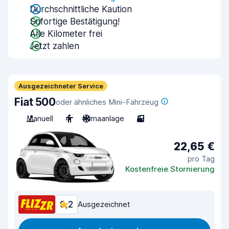
Durchschnittliche Kaution
Sofortige Bestätigung!
Alle Kilometer frei
Jetzt zahlen
Ausgezeichneter Service
Fiat 500
oder ähnliches Mini-Fahrzeug
Manuell
4
Klimaanlage
3
22,65 €
pro Tag
Kostenfreie Stornierung
9,2
Ausgezeichnet