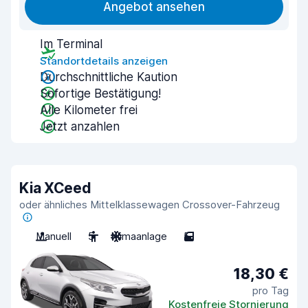
Angebot ansehen
Im Terminal
Standortdetails anzeigen
Durchschnittliche Kaution
Sofortige Bestätigung!
Alle Kilometer frei
Jetzt anzahlen
Kia XCeed
oder ähnliches Mittelklassewagen Crossover-Fahrzeug
Manuell
5
Klimaanlage
5
18,30 €
pro Tag
Kostenfreie Stornierung