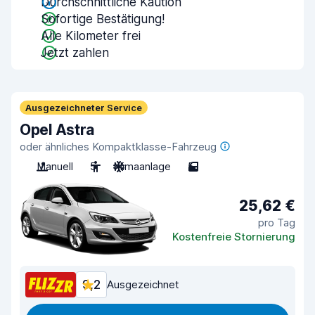
Durchschnittliche Kaution
Sofortige Bestätigung!
Alle Kilometer frei
Jetzt zahlen
Ausgezeichneter Service
Opel Astra
oder ähnliches Kompaktklasse-Fahrzeug
Manuell
5
Klimaanlage
5
25,62 €
pro Tag
Kostenfreie Stornierung
9,2
Ausgezeichnet