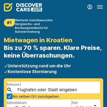
Weltweit meistbesuchte
#1
Vergleichs- und
Buchungswebsite für
Autovermietung
Mietwagen in Kroatien
Bis zu 70 % sparen. Klare Preise,
keine Überraschungen.
Unterstützung rund um die Uhr
Kostenlose Stornierung
Abholort
Am selben Ort zurückgeben
Abholdatum
Zeit