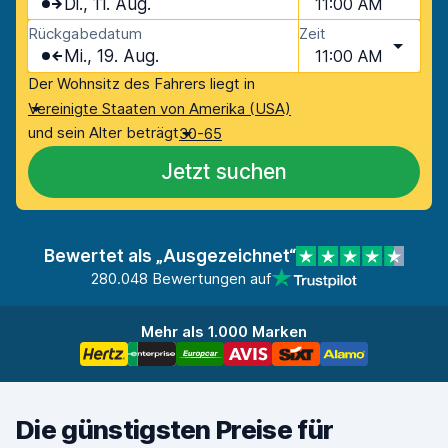
Di., 11. Aug.
11:00 AM
Rückgabedatum
Zeit
Mi., 19. Aug.
11:00 AM
Der Wohnsitz des Fahrers liegt in
Vereinigte Staaten von Amerika (USA)
und sein Alter beträgt
30-65
Jetzt suchen
Bewertet als „Ausgezeichnet“
280.048 Bewertungen auf
Mehr als 1.000 Marken
Die günstigsten Preise für