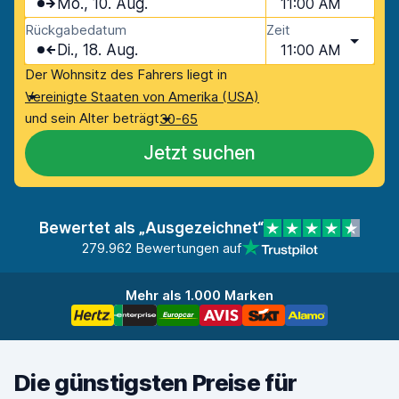
Mo., 10. Aug.
11:00 AM
Rückgabedatum
Zeit
Di., 18. Aug.
11:00 AM
Der Wohnsitz des Fahrers liegt in
Vereinigte Staaten von Amerika (USA)
und sein Alter beträgt
30-65
Jetzt suchen
Bewertet als „Ausgezeichnet“
279.962 Bewertungen auf
Mehr als 1.000 Marken
Die günstigsten Preise für