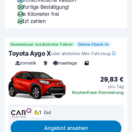
Durchschnittliche Kaution
Sofortige Bestätigung!
Alle Kilometer frei
Jetzt zahlen
Kostenloser zusätzlicher Fahrer
Online Check-In
Toyota Aygo X
oder ähnliches Mini-Fahrzeug
Automatik
5
Klimaanlage
5
29,83 €
pro Tag
Kostenfreie Stornierung
8,1
Gut
Angebot ansehen