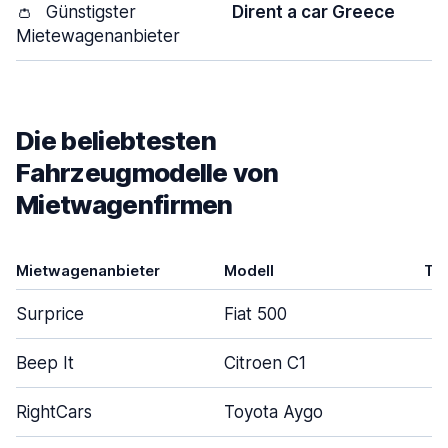
👛
Günstigster
Dirent a car Greece
Mietewagenanbieter
Die beliebtesten
Fahrzeugmodelle von
Mietwagenfirmen
Mietwagenanbieter
Modell
Tü
Surprice
Fiat 500
Beep It
Citroen C1
RightCars
Toyota Aygo