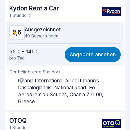
Kydon Rent a Car
1 Standort
Ausgezeichnet
9,6
40 Bewertungen
Preis-Qualität-Verhältnis
9,1
55 € – 141 €
Angebote ansehen
pro Tag
Einfach zu finden
9,8
Der beliebteste Standort
Agenten-Hilfsbereitschaft
9,8
Chania International Airport Ioannis
Schnelle Abholung
9,8
Daskalogiannis, National Road, Eo
Aerodromiou Soudas, Chania 731 00,
Schnelle Abgabe
9,9
Greece
Sauberkeit des Fahrzeugs
9,7
OTOQ
Zustand des Fahrzeugs
9,3
1 Standort