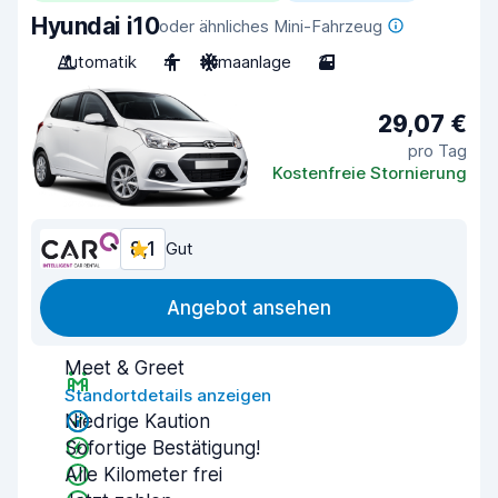
Hyundai i10
oder ähnliches Mini-Fahrzeug
Automatik
4
Klimaanlage
3
29,07 €
pro Tag
Kostenfreie Stornierung
8,1
Gut
Angebot ansehen
Meet & Greet
Standortdetails anzeigen
Niedrige Kaution
Sofortige Bestätigung!
Alle Kilometer frei