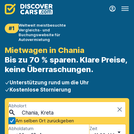
Weltweit meistbesuchte
#1
Vergleichs- und
Buchungswebsite für
Autovermietung
Mietwagen in Chania
Bis zu 70 % sparen. Klare Preise,
keine Überraschungen.
Unterstützung rund um die Uhr
Kostenlose Stornierung
Abholort
Chania, Kreta
Am selben Ort zurückgeben
Abholdatum
Zeit