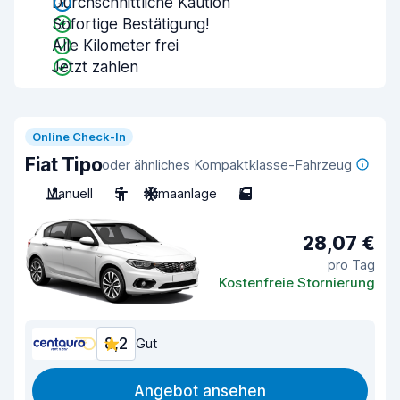
Durchschnittliche Kaution
Sofortige Bestätigung!
Alle Kilometer frei
Jetzt zahlen
Online Check-In
Fiat Tipo
oder ähnliches Kompaktklasse-Fahrzeug
Manuell
5
Klimaanlage
5
28,07 €
pro Tag
Kostenfreie Stornierung
8,2
Gut
Angebot ansehen