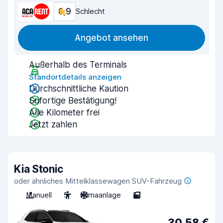
6,9
Schlecht
Angebot ansehen
Außerhalb des Terminals
Standortdetails anzeigen
Durchschnittliche Kaution
Sofortige Bestätigung!
Alle Kilometer frei
Jetzt zahlen
Kia Stonic
oder ähnliches Mittelklassewagen SUV-Fahrzeug
Manuell
5
Klimaanlage
5
30,58 €