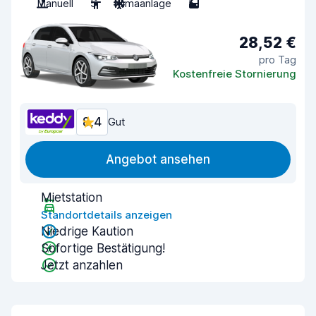
Manuell
5
Klimaanlage
5
28,52 €
pro Tag
Kostenfreie Stornierung
8,4
Gut
Angebot ansehen
Mietstation
Standortdetails anzeigen
Niedrige Kaution
Sofortige Bestätigung!
Jetzt anzahlen