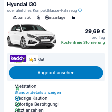
Hyundai i30
oder ähnliches Kompaktklasse-Fahrzeug
Automatik
5
Klimaanlage
5
29,69 €
pro Tag
Kostenfreie Stornierung
8,4
Gut
Angebot ansehen
Mietstation
Standortdetails anzeigen
Niedrige Kaution
Sofortige Bestätigung!
Jetzt anzahlen