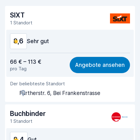
SIXT
1 Standort
8,6
Sehr gut
Preis-Qualität-Verhältnis
8,5
66 € – 113 €
Angebote ansehen
pro Tag
Einfach zu finden
8,2
Der beliebteste Standort
Agenten-Hilfsbereitschaft
8,7
Furtherstr. 6, Bei Frankenstrasse
Schnelle Abholung
8,0
Schnelle Abgabe
8,2
Buchbinder
1 Standort
Sauberkeit des Fahrzeugs
9,1
8,4
Zustand des Fahrzeugs
Gut
9,3