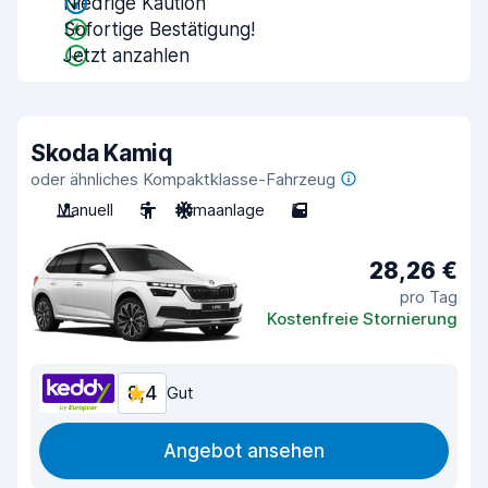
Niedrige Kaution
Sofortige Bestätigung!
Jetzt anzahlen
Skoda Kamiq
oder ähnliches Kompaktklasse-Fahrzeug
Manuell
5
Klimaanlage
5
28,26 €
pro Tag
Kostenfreie Stornierung
8,4
Gut
Angebot ansehen