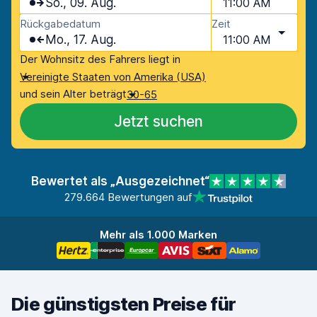
So., 09. Aug.
11:00 AM
Rückgabedatum
Zeit
Mo., 17. Aug.
11:00 AM
Der Wohnsitz des Fahrers liegt in
Vereinigte Staaten von Amerika (USA)
und sein Alter beträgt
30-65
Jetzt suchen
Bewertet als „Ausgezeichnet“
279.664 Bewertungen auf
Mehr als 1.000 Marken
Die günstigsten Preise für