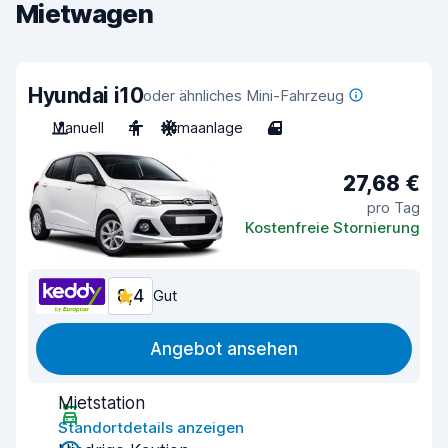
Mietwagen
Hyundai i10
oder ähnliches Mini-Fahrzeug
Manuell
4
Klimaanlage
4
27,68 €
pro Tag
Kostenfreie Stornierung
8,4
Gut
Angebot ansehen
Mietstation
Standortdetails anzeigen