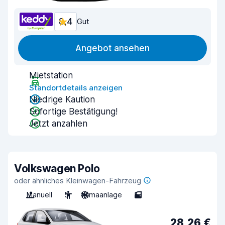
8,4
Gut
Angebot ansehen
Mietstation
Standortdetails anzeigen
Niedrige Kaution
Sofortige Bestätigung!
Jetzt anzahlen
Volkswagen Polo
oder ähnliches Kleinwagen-Fahrzeug
Manuell
5
Klimaanlage
5
28,26 €