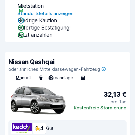
Mietstation
Standortdetails anzeigen
Niedrige Kaution
Sofortige Bestätigung!
Jetzt anzahlen
Nissan Qashqai
oder ähnliches Mittelklassewagen-Fahrzeug
Manuell
5
Klimaanlage
5
32,13 €
pro Tag
Kostenfreie Stornierung
8,4
Gut