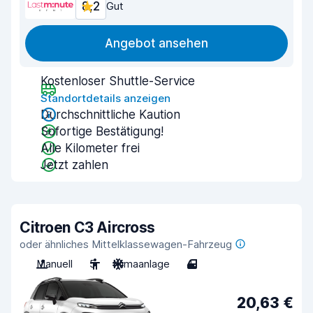
8,2
Gut
Angebot ansehen
Kostenloser Shuttle-Service
Standortdetails anzeigen
Durchschnittliche Kaution
Sofortige Bestätigung!
Alle Kilometer frei
Jetzt zahlen
Citroen C3 Aircross
oder ähnliches Mittelklassewagen-Fahrzeug
Manuell
5
Klimaanlage
4
20,63 €