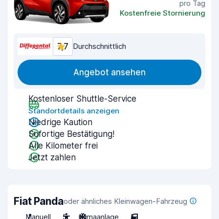
pro Tag
Kostenfreie Stornierung
7,7
Durchschnittlich
Angebot ansehen
Kostenloser Shuttle-Service
Standortdetails anzeigen
Niedrige Kaution
Sofortige Bestätigung!
Alle Kilometer frei
Jetzt zahlen
Fiat Panda
oder ähnliches Kleinwagen-Fahrzeug
Manuell
5
Klimaanlage
5