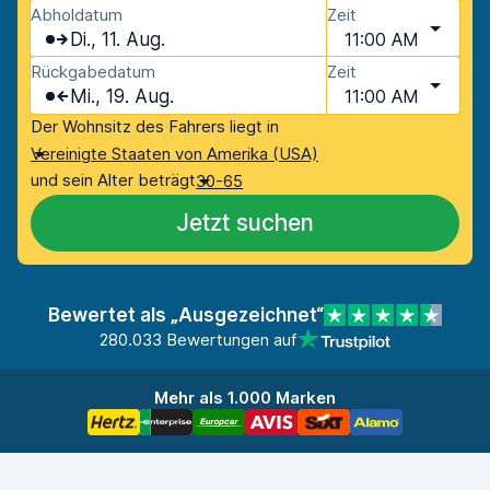
Abholdatum
Zeit
Di., 11. Aug.
11:00 AM
Rückgabedatum
Zeit
Mi., 19. Aug.
11:00 AM
Der Wohnsitz des Fahrers liegt in
Vereinigte Staaten von Amerika (USA)
und sein Alter beträgt
30-65
Jetzt suchen
Bewertet als „Ausgezeichnet“
280.033 Bewertungen auf
Mehr als 1.000 Marken