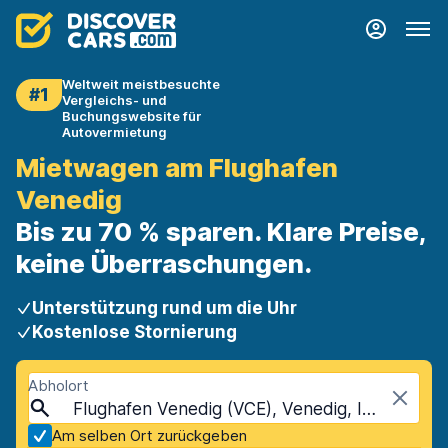
Weltweit meistbesuchte
#1
Vergleichs- und
Buchungswebsite für
Autovermietung
Mietwagen am Flughafen
Venedig
Bis zu 70 % sparen. Klare Preise,
keine Überraschungen.
Unterstützung rund um die Uhr
Kostenlose Stornierung
Abholort
Flughafen Venedig (VCE), Venedig, Italien
Am selben Ort zurückgeben