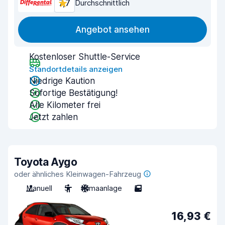
7,7
Durchschnittlich
Angebot ansehen
Kostenloser Shuttle-Service
Standortdetails anzeigen
Niedrige Kaution
Sofortige Bestätigung!
Alle Kilometer frei
Jetzt zahlen
Toyota Aygo
oder ähnliches Kleinwagen-Fahrzeug
Manuell
5
Klimaanlage
5
16,93 €