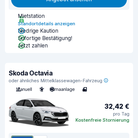
Mietstation
Standortdetails anzeigen
Niedrige Kaution
Sofortige Bestätigung!
Jetzt zahlen
Skoda Octavia
oder ähnliches Mittelklassewagen-Fahrzeug
Manuell
5
Klimaanlage
4
32,42 €
pro Tag
Kostenfreie Stornierung