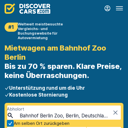
Weltweit meistbesuchte
#1
Vergleichs- und
Buchungswebsite für
Autovermietung
Mietwagen am Bahnhof Zoo
Berlin
Bis zu 70 % sparen. Klare Preise,
keine Überraschungen.
Unterstützung rund um die Uhr
Kostenlose Stornierung
Abholort
Bahnhof Berlin Zoo, Berlin, Deutschland
Am selben Ort zurückgeben