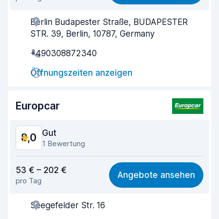
Einfach zu finden
7,8
Berlin Budapester Straße, BUDAPESTER
Agenten-Hilfsbereitschaft
8,1
STR. 39, Berlin, 10787, Germany
Schnelle Abholung
7,5
+490308872340
Schnelle Abgabe
7,8
Öffnungszeiten anzeigen
Sauberkeit des Fahrzeugs
8,7
Europcar
Zustand des Fahrzeugs
8,5
Gut
8,0
1 Bewertung
Preis-Qualität-Verhältnis
7,3
53 € – 202 €
Angebote ansehen
pro Tag
Einfach zu finden
8,2
Seegefelder Str. 16
Agenten-Hilfsbereitschaft
7,6