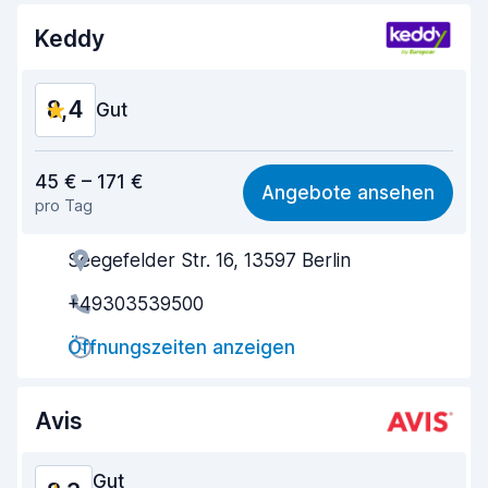
Keddy
8,4
Gut
Preis-Qualität-Verhältnis
8,4
45 € – 171 €
Angebote ansehen
pro Tag
Einfach zu finden
8,2
Seegefelder Str. 16, 13597 Berlin
Agenten-Hilfsbereitschaft
8,3
+49303539500
Schnelle Abholung
8,0
Öffnungszeiten anzeigen
Schnelle Abgabe
8,2
Sauberkeit des Fahrzeugs
8,9
Avis
Zustand des Fahrzeugs
8,9
Gut