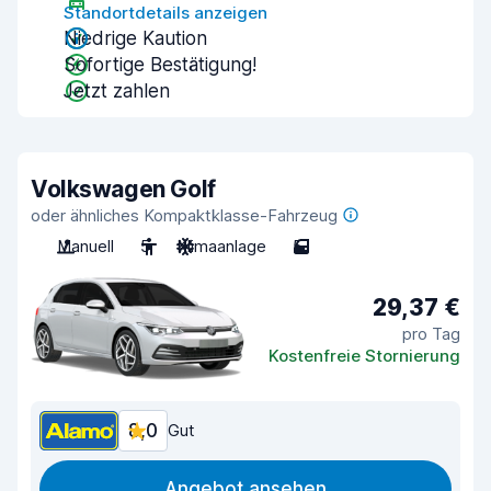
Standortdetails anzeigen
Niedrige Kaution
Sofortige Bestätigung!
Jetzt zahlen
Volkswagen Golf
oder ähnliches Kompaktklasse-Fahrzeug
Manuell
5
Klimaanlage
5
29,37 €
pro Tag
Kostenfreie Stornierung
8,0
Gut
Angebot ansehen