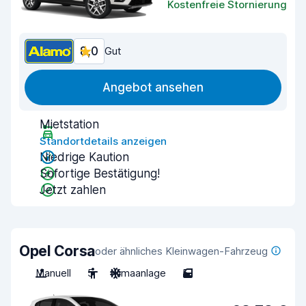
Kostenfreie Stornierung
8,0
Gut
Angebot ansehen
Mietstation
Standortdetails anzeigen
Niedrige Kaution
Sofortige Bestätigung!
Jetzt zahlen
Opel Corsa
oder ähnliches Kleinwagen-Fahrzeug
Manuell
5
Klimaanlage
5