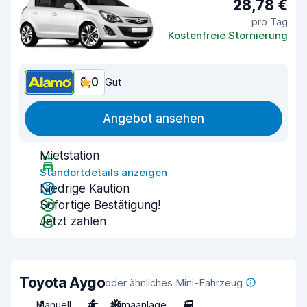
28,78 €
pro Tag
Kostenfreie Stornierung
8,0
Gut
Angebot ansehen
Mietstation
Standortdetails anzeigen
Niedrige Kaution
Sofortige Bestätigung!
Jetzt zahlen
Toyota Aygo
oder ähnliches Mini-Fahrzeug
Manuell
4
Klimaanlage
3