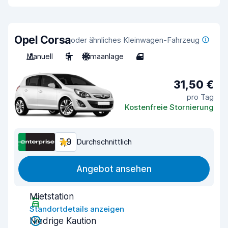
Opel Corsa
oder ähnliches Kleinwagen-Fahrzeug
Manuell
5
Klimaanlage
4
31,50 €
pro Tag
Kostenfreie Stornierung
7,9
Durchschnittlich
Angebot ansehen
Mietstation
Standortdetails anzeigen
Niedrige Kaution