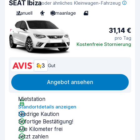
SEAT Ibiza
oder ähnliches Kleinwagen-Fahrzeug
Manuell
4
Klimaanlage
4
31,14 €
pro Tag
Kostenfreie Stornierung
8,3
Gut
Angebot ansehen
Mietstation
Standortdetails anzeigen
Niedrige Kaution
Sofortige Bestätigung!
Alle Kilometer frei
Jetzt zahlen