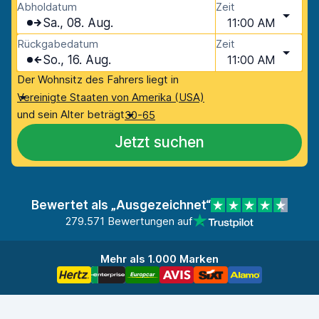
Abholdatum
Zeit
Sa., 08. Aug.
11:00 AM
Rückgabedatum
Zeit
So., 16. Aug.
11:00 AM
Der Wohnsitz des Fahrers liegt in
Vereinigte Staaten von Amerika (USA)
und sein Alter beträgt
30-65
Jetzt suchen
Bewertet als „Ausgezeichnet“
279.571 Bewertungen auf
Mehr als 1.000 Marken