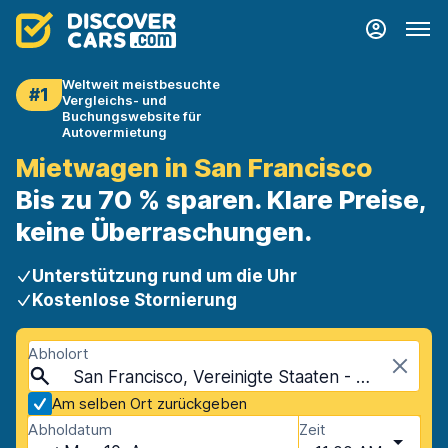
Weltweit meistbesuchte
#1
Vergleichs- und
Buchungswebsite für
Autovermietung
Mietwagen in San Francisco
Bis zu 70 % sparen. Klare Preise,
keine Überraschungen.
Unterstützung rund um die Uhr
Kostenlose Stornierung
Abholort
San Francisco, Vereinigte Staaten - Kalifornien
Am selben Ort zurückgeben
Abholdatum
Zeit