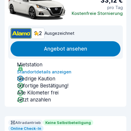
33,12 €
pro Tag
Kostenfreie Stornierung
9,2
Ausgezeichnet
Angebot ansehen
Mietstation
Standortdetails anzeigen
Niedrige Kaution
Sofortige Bestätigung!
Alle Kilometer frei
Jetzt anzahlen
Allradantrieb
Keine Selbstbeteiligung
Online Check-In