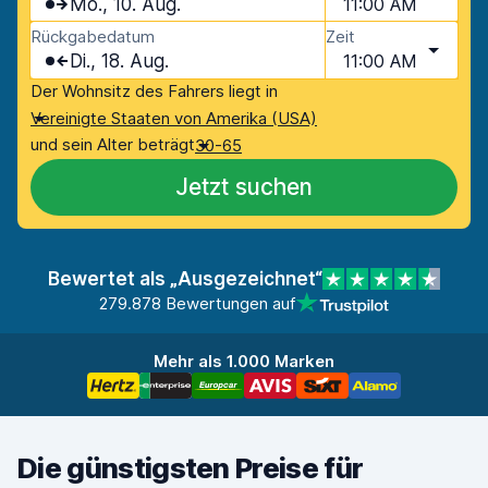
Mo., 10. Aug.
11:00 AM
Rückgabedatum
Zeit
Di., 18. Aug.
11:00 AM
Der Wohnsitz des Fahrers liegt in
Vereinigte Staaten von Amerika (USA)
und sein Alter beträgt
30-65
Jetzt suchen
Bewertet als „Ausgezeichnet“
279.878 Bewertungen auf
Mehr als 1.000 Marken
Die günstigsten Preise für