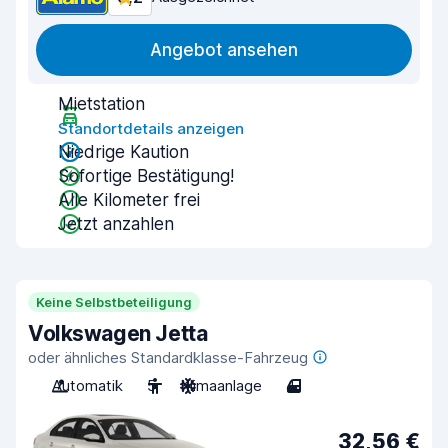
Angebot ansehen
Mietstation
Standortdetails anzeigen
Niedrige Kaution
Sofortige Bestätigung!
Alle Kilometer frei
Jetzt anzahlen
Keine Selbstbeteiligung
Volkswagen Jetta
oder ähnliches Standardklasse-Fahrzeug
Automatik
5
Klimaanlage
4
32,56 €