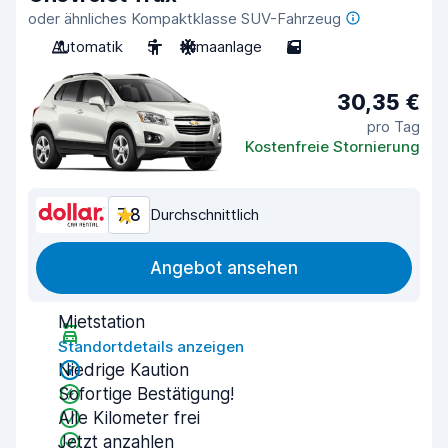
oder ähnliches Kompaktklasse SUV-Fahrzeug
Automatik
5
Klimaanlage
5
30,35 €
pro Tag
Kostenfreie Stornierung
7,8
Durchschnittlich
Angebot ansehen
Mietstation
Standortdetails anzeigen
Niedrige Kaution
Sofortige Bestätigung!
Alle Kilometer frei
Jetzt anzahlen