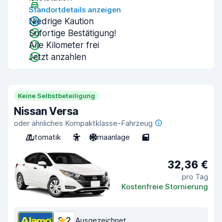
Standortdetails anzeigen
Niedrige Kaution
Sofortige Bestätigung!
Alle Kilometer frei
Jetzt anzahlen
Keine Selbstbeteiligung
Nissan Versa
oder ähnliches Kompaktklasse-Fahrzeug
Automatik
5
Klimaanlage
5
32,36 €
pro Tag
Kostenfreie Stornierung
9,2
Ausgezeichnet