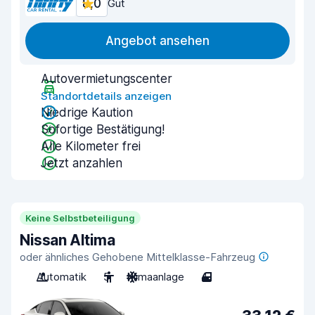
8,0
Gut
Angebot ansehen
Autovermietungscenter
Standortdetails anzeigen
Niedrige Kaution
Sofortige Bestätigung!
Alle Kilometer frei
Jetzt anzahlen
Keine Selbstbeteiligung
Nissan Altima
oder ähnliches Gehobene Mittelklasse-Fahrzeug
Automatik
5
Klimaanlage
4