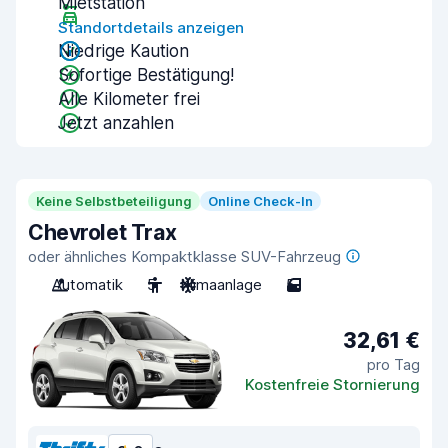
Mietstation
Standortdetails anzeigen
Niedrige Kaution
Sofortige Bestätigung!
Alle Kilometer frei
Jetzt anzahlen
Keine Selbstbeteiligung
Online Check-In
Chevrolet Trax
oder ähnliches Kompaktklasse SUV-Fahrzeug
Automatik
5
Klimaanlage
5
32,61 €
pro Tag
Kostenfreie Stornierung