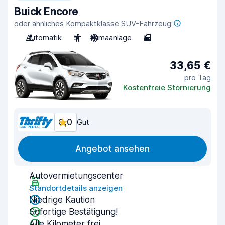
Buick Encore
oder ähnliches Kompaktklasse SUV-Fahrzeug
Automatik
5
Klimaanlage
5
33,65 €
pro Tag
Kostenfreie Stornierung
8,0
Gut
Angebot ansehen
Autovermietungscenter
Standortdetails anzeigen
Niedrige Kaution
Sofortige Bestätigung!
Alle Kilometer frei