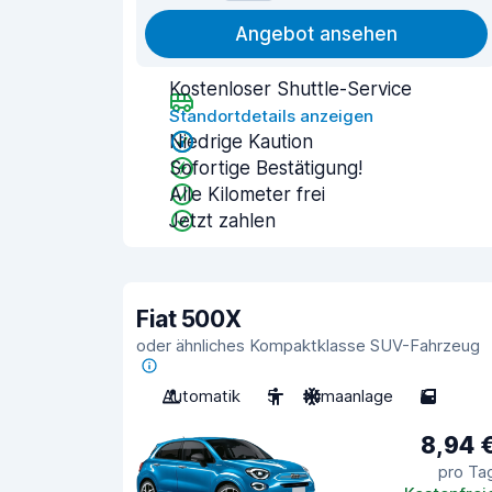
Angebot ansehen
Kostenloser Shuttle-Service
Standortdetails anzeigen
Niedrige Kaution
Sofortige Bestätigung!
Alle Kilometer frei
Jetzt zahlen
Fiat 500X
oder ähnliches Kompaktklasse SUV-Fahrzeug
Automatik
5
Klimaanlage
5
8,94 
pro Ta