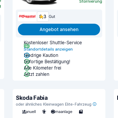
e
Stornierung
g
8,3
Gut
Angebot ansehen
Kostenloser Shuttle-Service
Standortdetails anzeigen
Niedrige Kaution
Sofortige Bestätigung!
Alle Kilometer frei
Jetzt zahlen
Skoda Fabia
oder ähnliches Kleinwagen Elite-Fahrzeug
Manuell
5
Klimaanlage
5