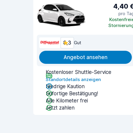
4,40 
pro Ta
Kostenfrei
Stornierun
8,3
Gut
Angebot ansehen
Kostenloser Shuttle-Service
Standortdetails anzeigen
Niedrige Kaution
Sofortige Bestätigung!
Alle Kilometer frei
Jetzt zahlen