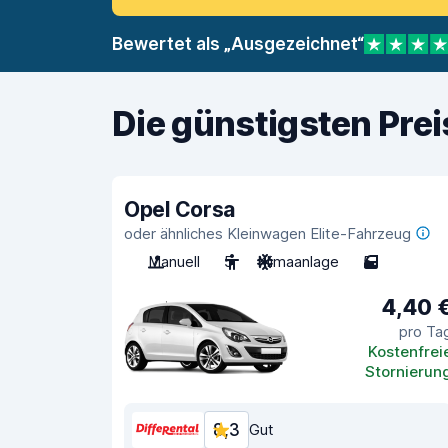
Bewertet als „Ausgezeichnet“
Die günstigsten Pre
Opel Corsa
oder ähnliches Kleinwagen Elite-Fahrzeug
Manuell
5
Klimaanlage
5
4,40 
pro Ta
Kostenfrei
Stornierun
8,3
Gut