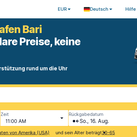
EUR
Deutsch
Hilfe
fen Bari
lare Preise, keine
rstützung rund um die Uhr
Zeit
Rückgabedatum
11:00 AM
So., 16. Aug.
und sein Alter beträgt
aaten von Amerika (USA)
30-65