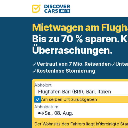
Mietwagen am Flugha
Bis zu 70 % sparen. K
Überraschungen.
Vertraut von 7 Mio. Reisenden
Unte
Kostenlose Stornierung
Abholort
Flughafen Bari (BRI), Bari, Italien
Am selben Ort zurückgeben
Abholdatum
Sa., 08. Aug.
Der Wohnsitz des Fahrers liegt in
Vereinigte St