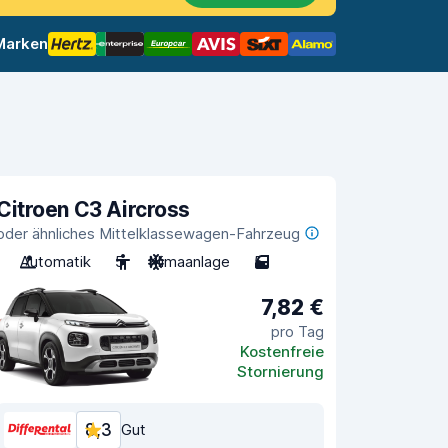
 Marken
Citroen C3 Aircross
oder ähnliches Mittelklassewagen-Fahrzeug
Automatik
5
Klimaanlage
5
7,82 €
pro Tag
Kostenfreie
Stornierung
8,3
Gut