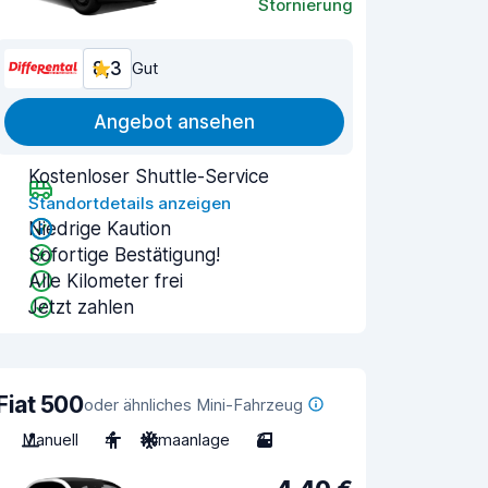
Stornierung
8,3
Gut
Angebot ansehen
Kostenloser Shuttle-Service
Standortdetails anzeigen
Niedrige Kaution
Sofortige Bestätigung!
Alle Kilometer frei
Jetzt zahlen
Fiat 500
oder ähnliches Mini-Fahrzeug
Manuell
4
Klimaanlage
3