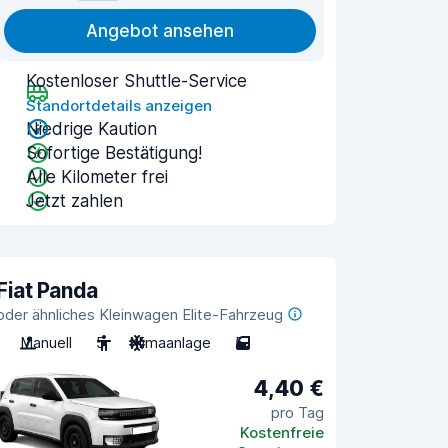
Angebot ansehen
Kostenloser Shuttle-Service
Standortdetails anzeigen
Niedrige Kaution
Sofortige Bestätigung!
Alle Kilometer frei
Jetzt zahlen
Fiat Panda
oder ähnliches Kleinwagen Elite-Fahrzeug
Manuell
5
Klimaanlage
5
4,40 €
pro Tag
Kostenfreie