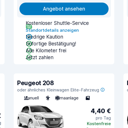
Angebot ansehen
Kostenloser Shuttle-Service
Standortdetails anzeigen
Niedrige Kaution
Sofortige Bestätigung!
Alle Kilometer frei
Jetzt zahlen
Peugeot 208
oder ähnliches Kleinwagen Elite-Fahrzeug
Manuell
5
Klimaanlage
5
4,40 €
€
pro Tag
g
Kostenfreie