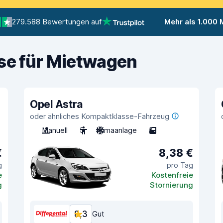
279.588 Bewertungen auf
Mehr als 1.000
ise für Mietwagen
Opel Astra
oder ähnliches Kompaktklasse-Fahrzeug
Manuell
5
Klimaanlage
5
€
8,38 €
g
pro Tag
e
Kostenfreie
g
Stornierung
8,3
Gut