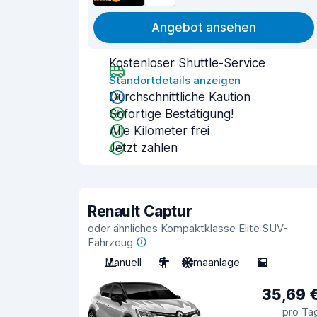
Angebot ansehen
Kostenloser Shuttle-Service
Standortdetails anzeigen
Durchschnittliche Kaution
Sofortige Bestätigung!
Alle Kilometer frei
Jetzt zahlen
Renault Captur
oder ähnliches Kompaktklasse Elite SUV-
Fahrzeug
Manuell
5
Klimaanlage
5
35,69 
pro Ta