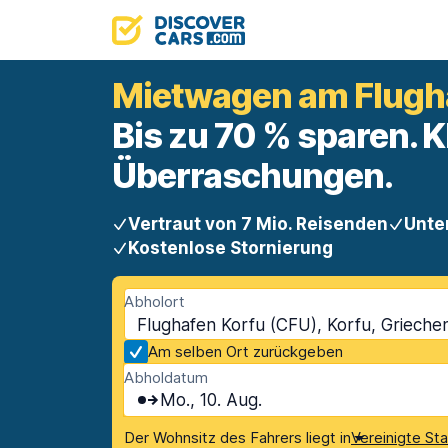
Mietwagen am Flugh
Bis zu 70 % sparen. K
Überraschungen.
Vertraut von 7 Mio. Reisenden
Unte
Kostenlose Stornierung
Abholort
Flughafen Korfu (CFU), Korfu, Grieche
Am selben Ort zurückgeben
Abholdatum
Mo., 10. Aug.
Der Wohnsitz des Fahrers liegt in
Vereinigte St