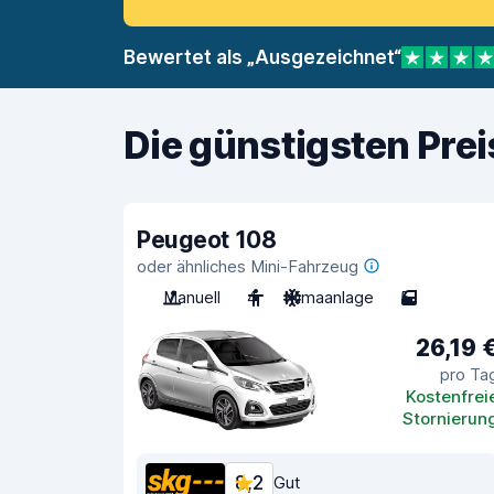
Bewertet als „Ausgezeichnet“
Die günstigsten Pre
Peugeot 108
oder ähnliches Mini-Fahrzeug
Manuell
4
Klimaanlage
5
26,19 
pro Ta
Kostenfrei
Stornierun
8,2
Gut