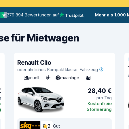
279.894 Bewertungen auf
Mehr als 1.000
ise für Mietwagen
Renault Clio
oder ähnliches Kompaktklasse-Fahrzeug
Manuell
5
Klimaanlage
5
€
28,40 €
g
pro Tag
e
Kostenfreie
g
Stornierung
8,2
Gut