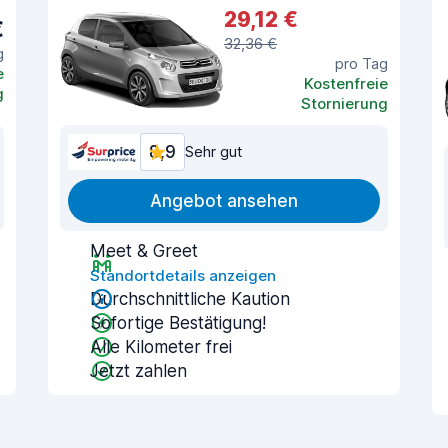
29,12 €
€
32,36 €
g
pro Tag
e
Kostenfreie
g
Stornierung
8,9
Sehr gut
Angebot ansehen
Meet & Greet
Standortdetails anzeigen
Durchschnittliche Kaution
Sofortige Bestätigung!
Alle Kilometer frei
Jetzt zahlen