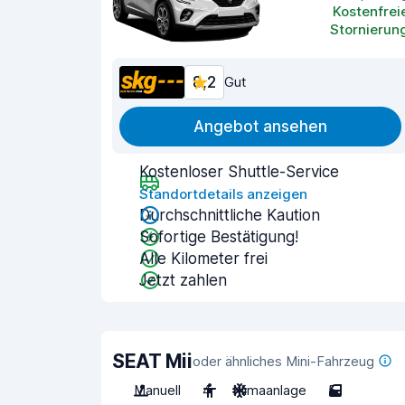
Kostenfrei
Stornierun
8,2
Gut
Angebot ansehen
Kostenloser Shuttle-Service
Standortdetails anzeigen
Durchschnittliche Kaution
Sofortige Bestätigung!
Alle Kilometer frei
Jetzt zahlen
SEAT Mii
oder ähnliches Mini-Fahrzeug
Manuell
4
Klimaanlage
5