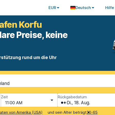
EUR
Deutsch
Hilfe
afen Korfu
lare Preise, keine
rstützung rund um die Uhr
nland
Zeit
Rückgabedatum
11:00 AM
Di., 18. Aug.
und sein Alter beträgt
aaten von Amerika (USA)
30-65