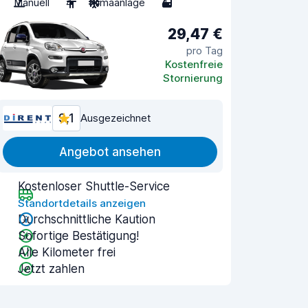
Manuell
4
Klimaanlage
4
29,47 €
pro Tag
Kostenfreie
Stornierung
9,1
Ausgezeichnet
Angebot ansehen
Kostenloser Shuttle-Service
Standortdetails anzeigen
Durchschnittliche Kaution
Sofortige Bestätigung!
Alle Kilometer frei
Jetzt zahlen