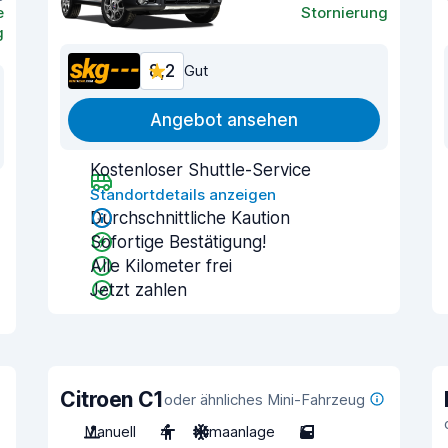
e
Stornierung
g
8,2
Gut
Angebot ansehen
Kostenloser Shuttle-Service
Standortdetails anzeigen
Durchschnittliche Kaution
Sofortige Bestätigung!
Alle Kilometer frei
Jetzt zahlen
Citroen C1
oder ähnliches Mini-Fahrzeug
Manuell
4
Klimaanlage
5