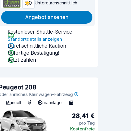
7,0
Unterdurchschnittlich
Angebot ansehen
Kostenloser Shuttle-Service
Standortdetails anzeigen
Durchschnittliche Kaution
Sofortige Bestätigung!
Jetzt zahlen
Peugeot 208
oder ähnliches Kleinwagen-Fahrzeug
Manuell
5
Klimaanlage
5
28,41 €
pro Tag
Kostenfreie