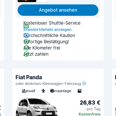
Angebot ansehen
Kostenloser Shuttle-Service
Standortdetails anzeigen
Durchschnittliche Kaution
Sofortige Bestätigung!
Alle Kilometer frei
Jetzt zahlen
Fiat Panda
oder ähnliches Kleinwagen-Fahrzeug
Manuell
5
Klimaanlage
5
26,83 €
€
pro Tag
g
Kostenfreie