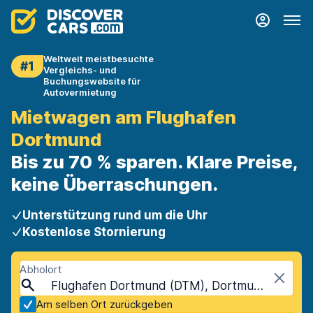
Weltweit meistbesuchte
#1
Vergleichs- und
Buchungswebsite für
Autovermietung
Mietwagen am Flughafen
Dortmund
Bis zu 70 % sparen. Klare Preise,
keine Überraschungen.
Unterstützung rund um die Uhr
Kostenlose Stornierung
Abholort
Flughafen Dortmund (DTM), Dortmund, Deutschland
Am selben Ort zurückgeben