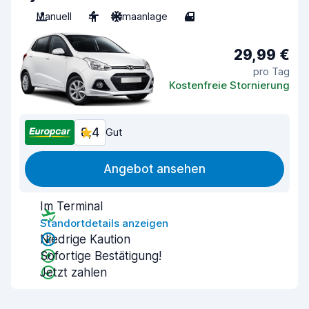
Manuell
4
Klimaanlage
4
29,99 €
pro Tag
Kostenfreie Stornierung
8,4
Gut
Angebot ansehen
Im Terminal
Standortdetails anzeigen
Niedrige Kaution
Sofortige Bestätigung!
Jetzt zahlen