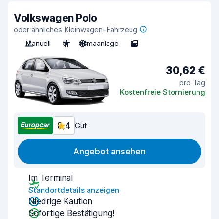
Volkswagen Polo
oder ähnliches Kleinwagen-Fahrzeug
Manuell
5
Klimaanlage
5
30,62 €
pro Tag
Kostenfreie Stornierung
8,4
Gut
Angebot ansehen
Im Terminal
Standortdetails anzeigen
Niedrige Kaution
Sofortige Bestätigung!