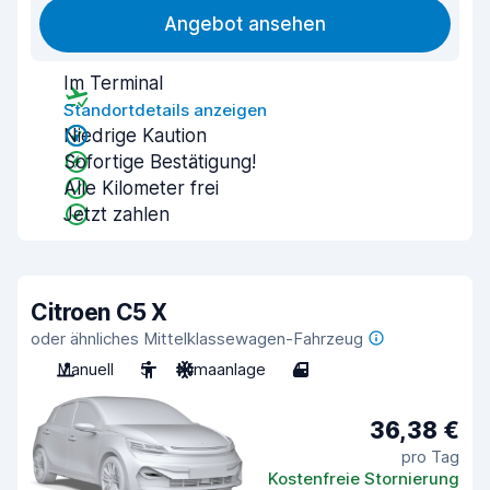
Angebot ansehen
Im Terminal
Standortdetails anzeigen
Niedrige Kaution
Sofortige Bestätigung!
Alle Kilometer frei
Jetzt zahlen
Citroen C5 X
oder ähnliches Mittelklassewagen-Fahrzeug
Manuell
5
Klimaanlage
4
36,38 €
pro Tag
Kostenfreie Stornierung