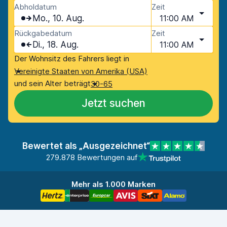
Abholdatum
Zeit
Mo., 10. Aug.
11:00 AM
Rückgabedatum
Zeit
Di., 18. Aug.
11:00 AM
Der Wohnsitz des Fahrers liegt in
Vereinigte Staaten von Amerika (USA)
und sein Alter beträgt
30-65
Jetzt suchen
Bewertet als „Ausgezeichnet“
279.878 Bewertungen auf
Mehr als 1.000 Marken