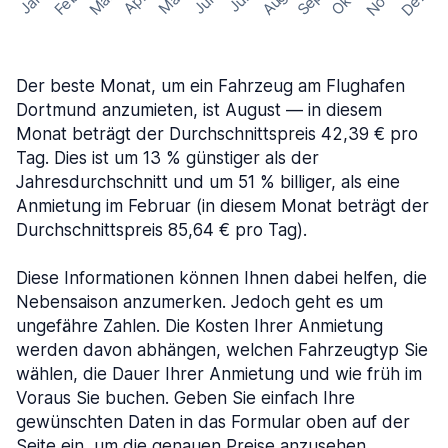
Nov
Dez
Feb
Aug
Sep
Mär
Okt
Jan
Apr
Mai
Jun
Jul
Der beste Monat, um ein Fahrzeug am Flughafen
Dortmund anzumieten, ist August — in diesem
Monat beträgt der Durchschnittspreis 42,39 € pro
Tag. Dies ist um 13 % günstiger als der
Jahresdurchschnitt und um 51 % billiger, als eine
Anmietung im Februar (in diesem Monat beträgt der
Durchschnittspreis 85,64 € pro Tag).
Diese Informationen können Ihnen dabei helfen, die
Nebensaison anzumerken. Jedoch geht es um
ungefähre Zahlen. Die Kosten Ihrer Anmietung
werden davon abhängen, welchen Fahrzeugtyp Sie
wählen, die Dauer Ihrer Anmietung und wie früh im
Voraus Sie buchen. Geben Sie einfach Ihre
gewünschten Daten in das Formular oben auf der
Seite ein, um die genauen Preise anzusehen.