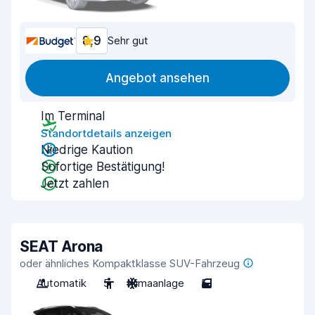
8,9
Sehr gut
Angebot ansehen
Im Terminal
Standortdetails anzeigen
Niedrige Kaution
Sofortige Bestätigung!
Jetzt zahlen
SEAT Arona
oder ähnliches Kompaktklasse SUV-Fahrzeug
Automatik
5
Klimaanlage
5