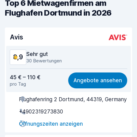
Top 6 Mietwagenfirmen am
Flughafen Dortmund in 2026
Avis
Sehr gut
8,9
30 Bewertungen
Preis-Qualität-Verhältnis
8,3
45 € – 110 €
Angebote ansehen
pro Tag
Einfach zu finden
9,4
Flughafenring 2 Dortmund, 44319, Germany
Agenten-Hilfsbereitschaft
8,8
+4902319273830
Schnelle Abholung
9,3
Öffnungszeiten anzeigen
Schnelle Abgabe
9,0