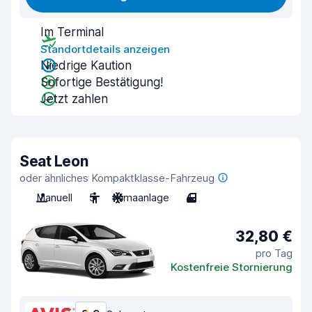
Im Terminal
Standortdetails anzeigen
Niedrige Kaution
Sofortige Bestätigung!
Jetzt zahlen
Seat Leon
oder ähnliches Kompaktklasse-Fahrzeug
Manuell
5
Klimaanlage
4
32,80 €
pro Tag
Kostenfreie Stornierung