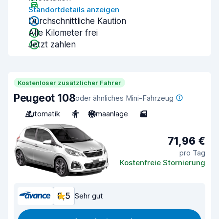
Standortdetails anzeigen
Durchschnittliche Kaution
Alle Kilometer frei
Jetzt zahlen
Kostenloser zusätzlicher Fahrer
Peugeot 108
oder ähnliches Mini-Fahrzeug
Automatik
4
Klimaanlage
5
71,96 €
pro Tag
Kostenfreie Stornierung
8,5
Sehr gut