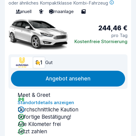
oder ähnliches Kompaktklasse Kombi-Fahrzeug
Manuell
5
Klimaanlage
5
244,46 €
pro Tag
Kostenfreie Stornierung
8,1
Gut
Angebot ansehen
Meet & Greet
Standortdetails anzeigen
Durchschnittliche Kaution
Sofortige Bestätigung!
Alle Kilometer frei
Jetzt zahlen