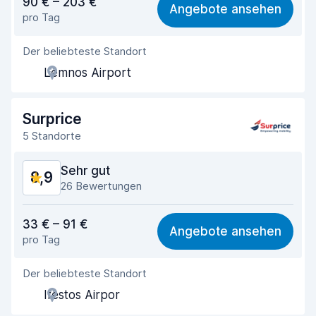
90 € – 203 €
Angebote ansehen
pro Tag
Einfach zu finden
9,1
Der beliebteste Standort
Agenten-Hilfsbereitschaft
9,3
Lemnos Airport
Schnelle Abholung
9,1
Schnelle Abgabe
9,2
Surprice
5 Standorte
Sauberkeit des Fahrzeugs
9,2
Sehr gut
8,9
Zustand des Fahrzeugs
8,6
26 Bewertungen
Preis-Qualität-Verhältnis
8,3
33 € – 91 €
Angebote ansehen
pro Tag
Einfach zu finden
9,4
Der beliebteste Standort
Agenten-Hilfsbereitschaft
8,7
Ifestos Airpor
Schnelle Abholung
9,6