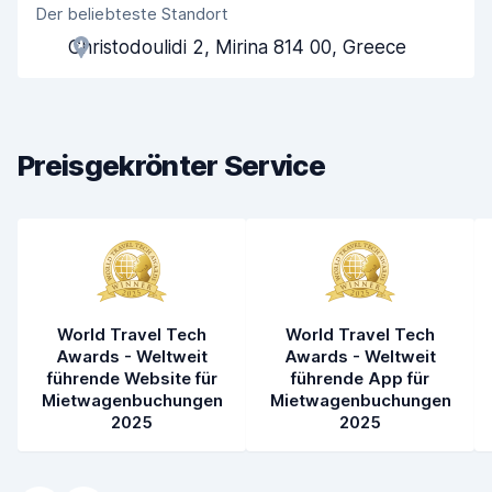
Der beliebteste Standort
Agenten-Hilfsbereitschaft
7,9
Christodoulidi 2, Mirina 814 00, Greece
Schnelle Abholung
8,0
Schnelle Abgabe
8,2
Preisgekrönter Service
Sauberkeit des Fahrzeugs
7,9
Zustand des Fahrzeugs
7,9
World Travel Tech
World Travel Tech
Awards - Weltweit
Awards - Weltweit
führende Website für
führende App für
Mietwagenbuchungen
Mietwagenbuchungen
2025
2025