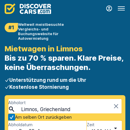
Weltweit meistbesuchte
#1
Vergleichs- und
Buchungswebsite für
Autovermietung
Mietwagen in Limnos
Bis zu 70 % sparen. Klare Preise,
keine Überraschungen.
Unterstützung rund um die Uhr
Kostenlose Stornierung
Abholort
Limnos, Griechenland
Am selben Ort zurückgeben
Abholdatum
Zeit