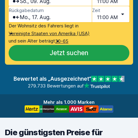
So., 09. Aug.
11:00 AM
Rückgabedatum
Zeit
Mo., 17. Aug.
11:00 AM
Der Wohnsitz des Fahrers liegt in
Vereinigte Staaten von Amerika (USA)
und sein Alter beträgt
30-65
Jetzt suchen
Bewertet als „Ausgezeichnet“
279.733 Bewertungen auf
Mehr als 1.000 Marken
Die günstigsten Preise für