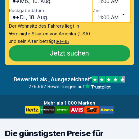
Mo., 10. Aug.
11:00 AM
Rückgabedatum
Zeit
Di., 18. Aug.
11:00 AM
Der Wohnsitz des Fahrers liegt in
Vereinigte Staaten von Amerika (USA)
und sein Alter beträgt
30-65
Jetzt suchen
Bewertet als „Ausgezeichnet“
279.962 Bewertungen auf
Mehr als 1.000 Marken
Die günstigsten Preise für