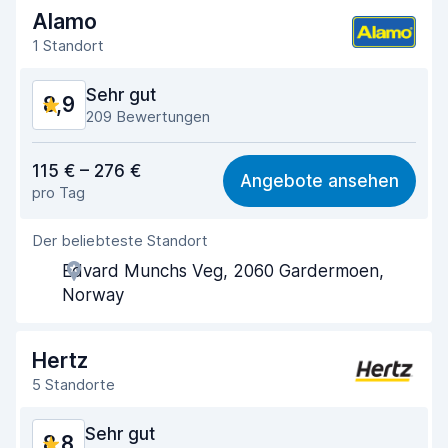
Alamo
1 Standort
Sehr gut
8,9
209 Bewertungen
Preis-Qualität-Verhältnis
8,4
115 € – 276 €
Angebote ansehen
pro Tag
Einfach zu finden
9,2
Der beliebteste Standort
Agenten-Hilfsbereitschaft
8,7
Edvard Munchs Veg, 2060 Gardermoen,
Schnelle Abholung
8,8
Norway
Schnelle Abgabe
9,3
Hertz
Sauberkeit des Fahrzeugs
9,1
5 Standorte
Zustand des Fahrzeugs
9,1
Sehr gut
8,8