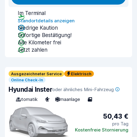
Im Terminal
Standortdetails anzeigen
Niedrige Kaution
Sofortige Bestätigung!
Alle Kilometer frei
Jetzt zahlen
Ausgezeichneter Service
Elektrisch
Online Check-In
Hyundai Inster
oder ähnliches Mini-Fahrzeug
Automatik
4
Klimaanlage
3
50,43 €
pro Tag
Kostenfreie Stornierung