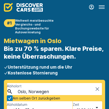
Weltweit meistbesuchte
#1
Vergleichs- und
Buchungswebsite für
Autovermietung
Mietwagen in Oslo
Bis zu 70 % sparen. Klare Preise,
keine Überraschungen.
Unterstützung rund um die Uhr
Kostenlose Stornierung
Abholort
Oslo, Norwegen
Am selben Ort zurückgeben
Abholdatum
Zeit