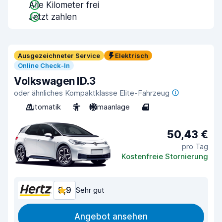
Alle Kilometer frei
Jetzt zahlen
Ausgezeichneter Service
Elektrisch
Online Check-In
Volkswagen ID.3
oder ähnliches Kompaktklasse Elite-Fahrzeug
Automatik
5
Klimaanlage
4
50,43 €
pro Tag
Kostenfreie Stornierung
8,9
Sehr gut
Angebot ansehen