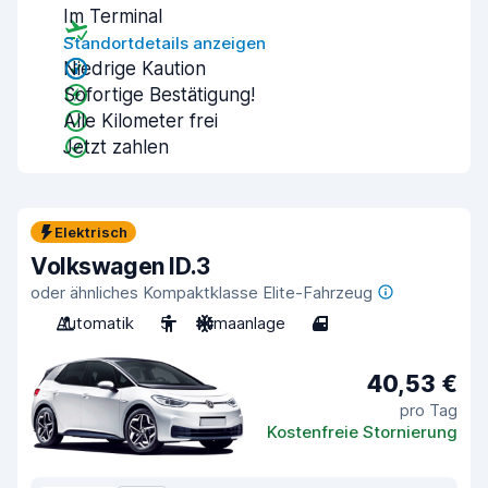
Im Terminal
Standortdetails anzeigen
Niedrige Kaution
Sofortige Bestätigung!
Alle Kilometer frei
Jetzt zahlen
Elektrisch
Volkswagen ID.3
oder ähnliches Kompaktklasse Elite-Fahrzeug
Automatik
5
Klimaanlage
4
40,53 €
pro Tag
Kostenfreie Stornierung