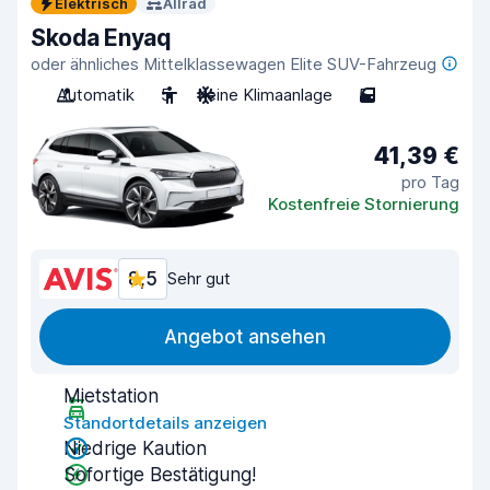
Elektrisch
Allrad
Skoda Enyaq
oder ähnliches Mittelklassewagen Elite SUV-Fahrzeug
Automatik
5
Keine Klimaanlage
5
41,39 €
pro Tag
Kostenfreie Stornierung
8,5
Sehr gut
Angebot ansehen
Mietstation
Standortdetails anzeigen
Niedrige Kaution
Sofortige Bestätigung!