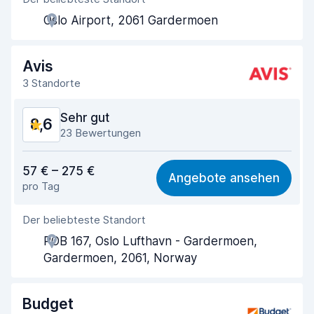
Agenten-Hilfsbereitschaft
8,4
Oslo Airport, 2061 Gardermoen
Schnelle Abholung
8,4
Schnelle Abgabe
9,0
Avis
3 Standorte
Sauberkeit des Fahrzeugs
8,8
Sehr gut
8,6
Zustand des Fahrzeugs
8,8
23 Bewertungen
Preis-Qualität-Verhältnis
8,4
57 € – 275 €
Angebote ansehen
pro Tag
Einfach zu finden
8,6
Der beliebteste Standort
Agenten-Hilfsbereitschaft
8,5
POB 167, Oslo Lufthavn - Gardermoen,
Schnelle Abholung
7,9
Gardermoen, 2061, Norway
Schnelle Abgabe
8,7
Budget