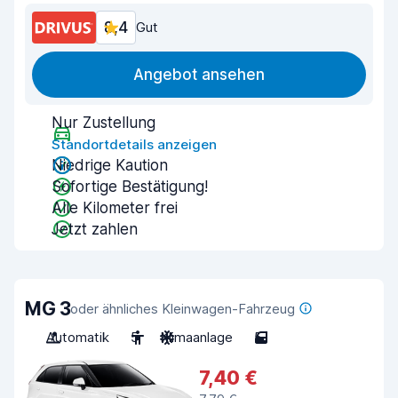
8,4
Gut
Angebot ansehen
Nur Zustellung
Standortdetails anzeigen
Niedrige Kaution
Sofortige Bestätigung!
Alle Kilometer frei
Jetzt zahlen
MG 3
oder ähnliches Kleinwagen-Fahrzeug
Automatik
5
Klimaanlage
5
7,40 €