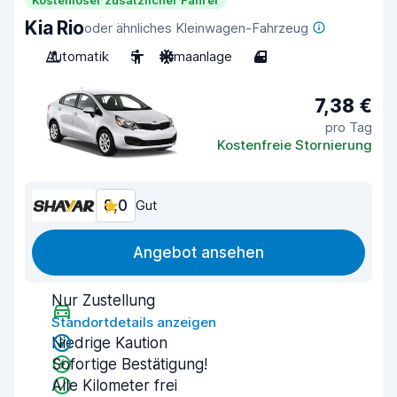
Kostenloser zusätzlicher Fahrer
Kia Rio
oder ähnliches Kleinwagen-Fahrzeug
Automatik
5
Klimaanlage
4
7,38 €
pro Tag
Kostenfreie Stornierung
8,0
Gut
Angebot ansehen
Nur Zustellung
Standortdetails anzeigen
Niedrige Kaution
Sofortige Bestätigung!
Alle Kilometer frei