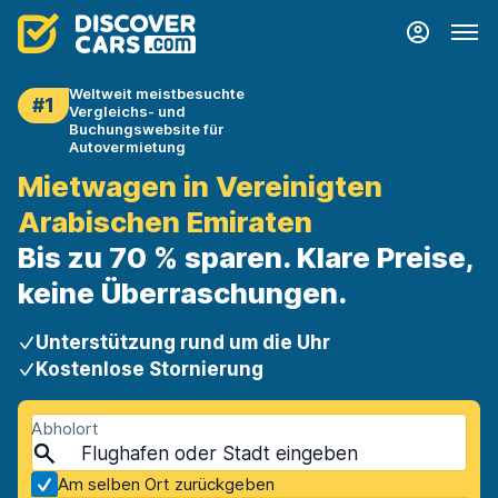
Weltweit meistbesuchte
#1
Vergleichs- und
Buchungswebsite für
Autovermietung
Mietwagen in Vereinigten
Arabischen Emiraten
Bis zu 70 % sparen. Klare Preise,
keine Überraschungen.
Unterstützung rund um die Uhr
Kostenlose Stornierung
Abholort
Am selben Ort zurückgeben