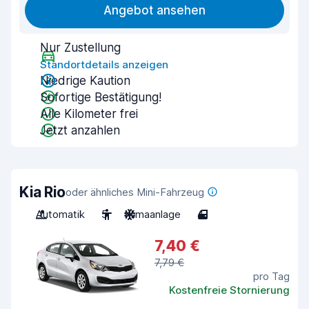
Angebot ansehen
Nur Zustellung
Standortdetails anzeigen
Niedrige Kaution
Sofortige Bestätigung!
Alle Kilometer frei
Jetzt anzahlen
Kia Rio
oder ähnliches Mini-Fahrzeug
Automatik
5
Klimaanlage
4
7,40 €
7,79 €
pro Tag
Kostenfreie Stornierung