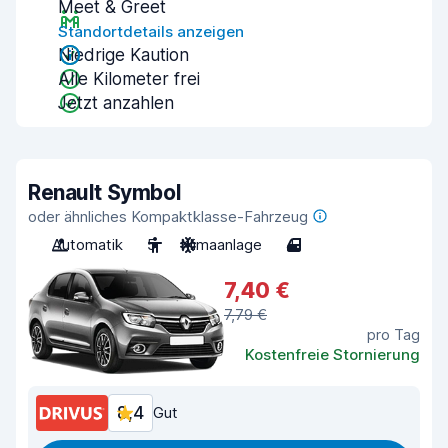
Meet & Greet
Standortdetails anzeigen
Niedrige Kaution
Alle Kilometer frei
Jetzt anzahlen
Renault Symbol
oder ähnliches Kompaktklasse-Fahrzeug
Automatik
5
Klimaanlage
4
7,40 €
7,79 €
pro Tag
Kostenfreie Stornierung
8,4
Gut