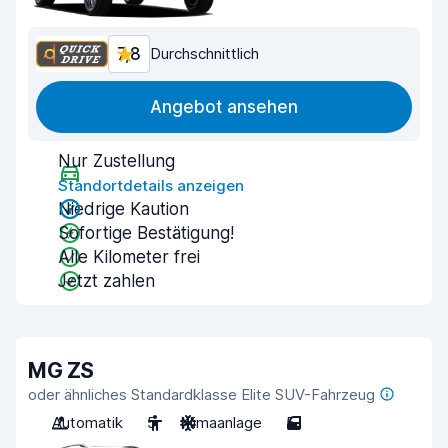
7,8
Durchschnittlich
Angebot ansehen
Nur Zustellung
Standortdetails anzeigen
Niedrige Kaution
Sofortige Bestätigung!
Alle Kilometer frei
Jetzt zahlen
MG ZS
oder ähnliches Standardklasse Elite SUV-Fahrzeug
Automatik
5
Klimaanlage
5