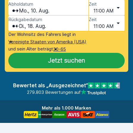
Abholdatum
Zeit
Mo., 10. Aug.
11:00 AM
Rückgabedatum
Zeit
Di., 18. Aug.
11:00 AM
Der Wohnsitz des Fahrers liegt in
Vereinigte Staaten von Amerika (USA)
und sein Alter beträgt
30-65
Jetzt suchen
Bewertet als „Ausgezeichnet“
279.803 Bewertungen auf
Mehr als 1.000 Marken