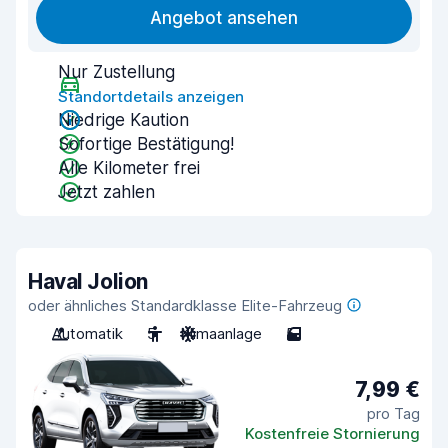
Angebot ansehen
Nur Zustellung
Standortdetails anzeigen
Niedrige Kaution
Sofortige Bestätigung!
Alle Kilometer frei
Jetzt zahlen
Haval Jolion
oder ähnliches Standardklasse Elite-Fahrzeug
Automatik
5
Klimaanlage
5
7,99 €
pro Tag
Kostenfreie Stornierung