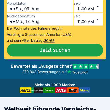
Abholdatum
Zeit
So., 09. Aug.
11:00 AM
Rückgabedatum
Zeit
Mo., 17. Aug.
11:00 AM
Der Wohnsitz des Fahrers liegt in
Vereinigte Staaten von Amerika (USA)
und sein Alter beträgt
30-65
Jetzt suchen
Bewertet als „Ausgezeichnet“
279.803 Bewertungen auf
Mehr als 1.000 Marken
Weltweit führende Vergleichs-