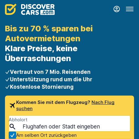
Bis zu 70 % sparen bei
Autovermietungen
Klare Preise, keine
Überraschungen
Vertraut von 7 Mio. Reisenden
Unterstützung rund um die Uhr
Kostenlose Stornierung
Kommen Sie mit dem Flugzeug?
Nach Flug
suchen
Abholort
Am selben Ort zurückgeben