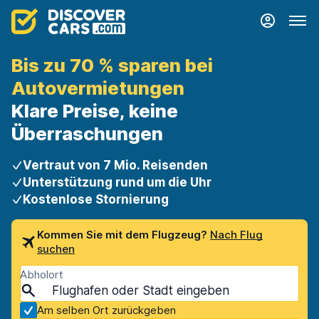
Bis zu 70 % sparen bei
Autovermietungen
Klare Preise, keine
Überraschungen
Vertraut von 7 Mio. Reisenden
Unterstützung rund um die Uhr
Kostenlose Stornierung
Kommen Sie mit dem Flugzeug?
Nach Flug
suchen
Abholort
Am selben Ort zurückgeben