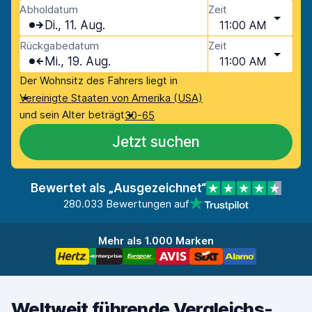
Abholdatum
Zeit
Di., 11. Aug.
11:00 AM
Rückgabedatum
Zeit
Mi., 19. Aug.
11:00 AM
Der Wohnsitz des Fahrers liegt in
Vereinigte Staaten von Amerika (USA)
und sein Alter beträgt
30-65
Jetzt suchen
Bewertet als „Ausgezeichnet“
280.033 Bewertungen auf
Mehr als 1.000 Marken
Weltweit führende Vergleichs-