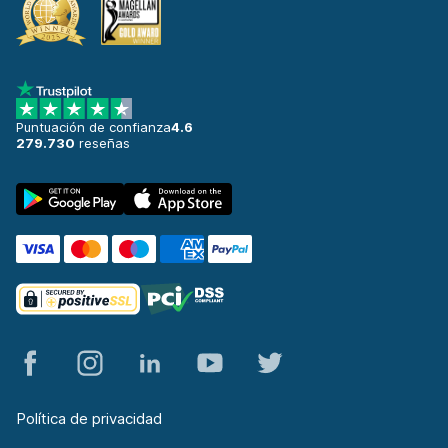
Santander
621 ofertas en 4 lugares
Santander Aeropuerto
desde 17,51 € al día
Puntuación de confianza
4.6
Santander Estación de tren
279.730
reseñas
desde 53,55 € al día
Santiago de Compostela
697 ofertas en 2 lugares
Santiago De Compostela Aeropuert
desde 17,30 € al día
Segovia
357 ofertas en 3 lugares
Sevilla
1400 ofertas en 8 lugares
Sevilla Aeropuerto
Política de privacidad
desde 19,99 € al día