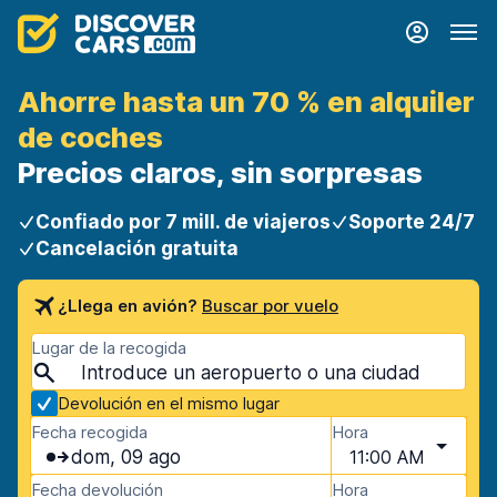
Ahorre hasta un 70 % en alquiler
de coches
Precios claros, sin sorpresas
Confiado por 7 mill. de viajeros
Soporte 24/7
Cancelación gratuita
¿Llega en avión?
Buscar por vuelo
Lugar de la recogida
Devolución en el mismo lugar
Fecha recogida
Hora
dom, 09 ago
11:00 AM
Fecha devolución
Hora