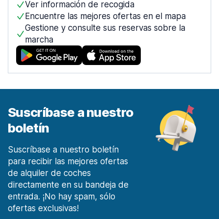
Ver información de recogida
desde 12,11 € al día
Encuentre las mejores ofertas en el mapa
Móstoles Centro de la ciudad
Gestione y consulte sus reservas sobre la
desde 27,74 € al día
marcha
Málaga
1911 ofertas en 7 lugares
Malaga Aeropuerto
desde 6,13 € al día
Málaga Estación de tren
Suscríbase a nuestro
desde 19,08 € al día
boletín
Marbella
303 ofertas en 3 lugares
Suscríbase a nuestro boletín
Murcia
para recibir las mejores ofertas
253 ofertas en 4 lugares
de alquiler de coches
Región de Murcia Aeropuerto Internacional
directamente en su bandeja de
desde 24,56 € al día
entrada. ¡No hay spam, sólo
ofertas exclusivas!
Oviedo