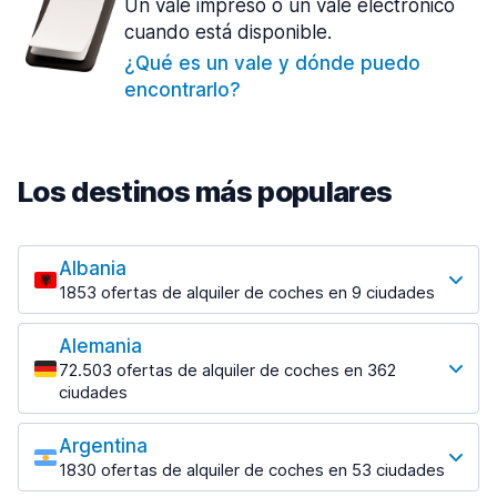
Un vale impreso o un vale electrónico
cuando está disponible.
¿Qué es un vale y dónde puedo
encontrarlo?
Los destinos más populares
Albania
1853 ofertas de alquiler de coches en 9 ciudades
Los destinos más populares
Alemania
Tirana
72.503 ofertas de alquiler de coches en 362
1433 ofertas en 7 lugares
ciudades
Los destinos más populares
Tirana Aeropuerto
desde 31,41 € al día
Argentina
Berlin
1830 ofertas de alquiler de coches en 53 ciudades
3476 ofertas en 28 lugares
Los destinos más populares