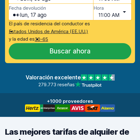
Fecha devolución
Hora
lun, 17 ago
11:00 AM
El país de residencia del conductor es
Estados Unidos de América (EE.UU.)
y la edad es
30-65
Buscar ahora
Valoración excelente
279.773 reseñas
+1000 proveedores
Las mejores tarifas de alquiler de