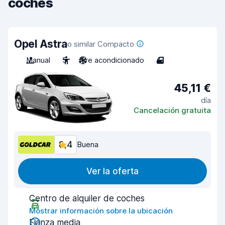
coches
Opel Astra
o similar Compacto
Manual
5
Aire acondicionado
4
45,11 €
día
Cancelación gratuita
8,4
Buena
Ver la oferta
Centro de alquiler de coches
Mostrar información sobre la ubicación
Fianza media