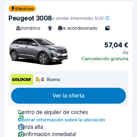
Eléctrico
Peugeot 3008
o similar Intermedio SUV
Automático
5
Aire acondicionado
5
57,04 €
día
Cancelación gratuita
8,4
Buena
Ver la oferta
Centro de alquiler de coches
Mostrar información sobre la ubicación
Fianza alta
¡Confirmación inmediata!