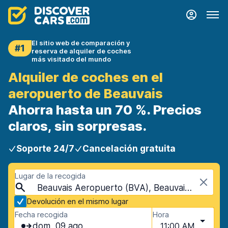
El sitio web de comparación y
#1
reserva de alquiler de coches
más visitado del mundo
Alquiler de coches en el
aeropuerto de Beauvais
Ahorra hasta un 70 %. Precios
claros, sin sorpresas.
Soporte 24/7
Cancelación gratuita
Lugar de la recogida
Beauvais Aeropuerto (BVA), Beauvais, Francia
Devolución en el mismo lugar
Fecha recogida
Hora
dom, 09 ago
11:00 AM