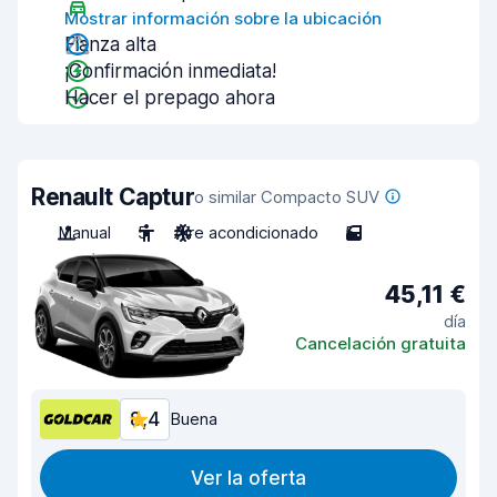
Mostrar información sobre la ubicación
Fianza alta
¡Confirmación inmediata!
Hacer el prepago ahora
Renault Captur
o similar Compacto SUV
Manual
5
Aire acondicionado
5
45,11 €
día
Cancelación gratuita
8,4
Buena
Ver la oferta