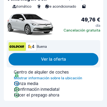
Automático
5
Aire acondicionado
5
49,76 €
día
Cancelación gratuita
8,4
Buena
Ver la oferta
Centro de alquiler de coches
Mostrar información sobre la ubicación
Fianza media
¡Confirmación inmediata!
Hacer el prepago ahora