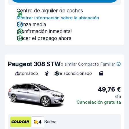
Centro de alquiler de coches
Mostrar información sobre la ubicación
Fianza media
¡Confirmación inmediata!
Hacer el prepago ahora
Peugeot 308 STW
o similar Compacto Familiar
Automático
5
Aire acondicionado
5
49,76 €
día
Cancelación gratuita
8,4
Buena