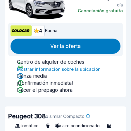
día
Cancelación gratuita
8,4
Buena
Ver la oferta
Centro de alquiler de coches
Mostrar información sobre la ubicación
Fianza media
¡Confirmación inmediata!
Hacer el prepago ahora
Peugeot 308
o similar Compacto
Automático
5
Sin aire acondicionado
5