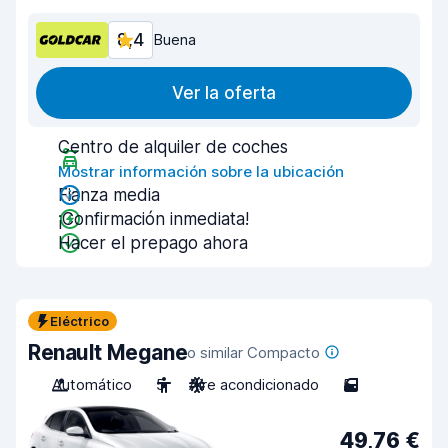
8,4
Buena
Ver la oferta
Centro de alquiler de coches
Mostrar información sobre la ubicación
Fianza media
¡Confirmación inmediata!
Hacer el prepago ahora
Eléctrico
Renault Megane
o similar Compacto
Automático
5
Aire acondicionado
5
49,76 €