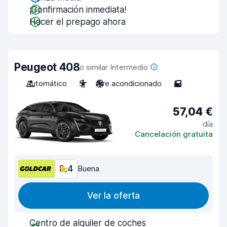
¡Confirmación inmediata!
Hacer el prepago ahora
Peugeot 408
o similar Intermedio
Automático
5
Aire acondicionado
5
57,04 €
día
Cancelación gratuita
8,4
Buena
Ver la oferta
Centro de alquiler de coches