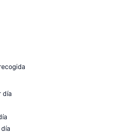
 recogida
 día
día
 día