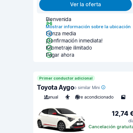
Ver la oferta
Bienvenida
Mostrar información sobre la ubicación
Fianza media
¡Confirmación inmediata!
Kilometraje ilimitado
Pagar ahora
Primer conductor adicional
Toyota Aygo
o similar Mini
Manual
4
Aire acondicionado
5
12,74 
dí
Cancelación gratuit