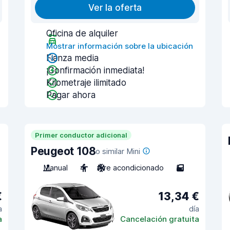
Ver la oferta
Oficina de alquiler
Mostrar información sobre la ubicación
Fianza media
¡Confirmación inmediata!
Kilometraje ilimitado
Pagar ahora
Primer conductor adicional
Peugeot 108
o similar Mini
Manual
4
Aire acondicionado
5
€
13,34 €
a
día
a
Cancelación gratuita