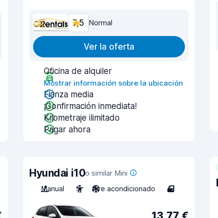
7,5
Normal
Ver la oferta
Oficina de alquiler
Mostrar información sobre la ubicación
Fianza media
¡Confirmación inmediata!
Kilometraje ilimitado
Pagar ahora
Hyundai i10
o similar Mini
Manual
5
Aire acondicionado
4
€
13,77 €