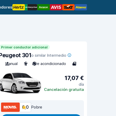
edores
Primer conductor adicional
Peugeot 301
o similar Intermedio
Manual
5
Aire acondicionado
4
17,07 €
día
Cancelación gratuita
6,0
Pobre