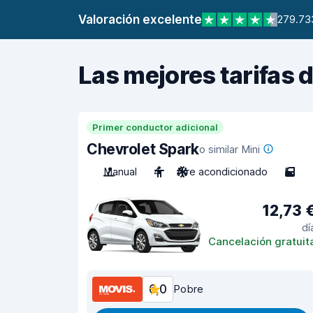
Valoración excelente
279.73
Las mejores tarifas 
Primer conductor adicional
Chevrolet Spark
o similar Mini
Manual
4
Aire acondicionado
5
12,73 
dí
Cancelación gratuit
6,0
Pobre