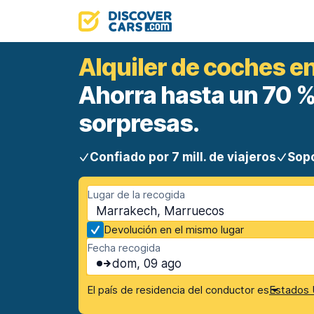
Alquiler de coches e
Ahorra hasta un 70 %.
sorpresas.
Confiado por 7 mill. de viajeros
Sopo
Lugar de la recogida
Marrakech, Marruecos
Devolución en el mismo lugar
Fecha recogida
dom, 09 ago
El país de residencia del conductor es
Estados 