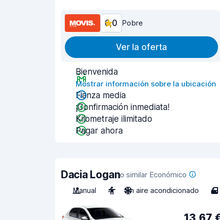
6,0
Pobre
Ver la oferta
Bienvenida
Mostrar información sobre la ubicación
Fianza media
¡Confirmación inmediata!
Kilometraje ilimitado
Pagar ahora
Dacia Logan
o similar Económico
Manual
4
Sin aire acondicionado
4
13,67 