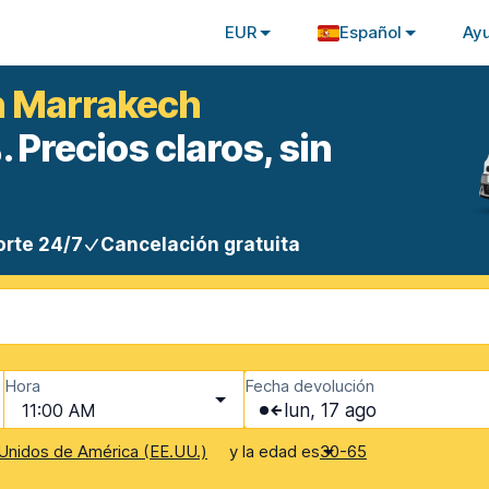
EUR
Español
Ay
n Marrakech
 Precios claros, sin
rte 24/7
Cancelación gratuita
Hora
Fecha devolución
11:00 AM
lun, 17 ago
y la edad es
Unidos de América (EE.UU.)
30-65