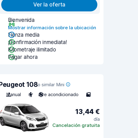
Ver la oferta
Bienvenida
Mostrar información sobre la ubicación
Fianza media
¡Confirmación inmediata!
Kilometraje ilimitado
Pagar ahora
Peugeot 108
o similar Mini
Manual
4
Aire acondicionado
5
13,44 €
día
Cancelación gratuita