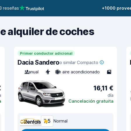
3 reseñas
+1000 prove
de alquiler de coches
Primer conductor adicional
Dacia Sandero
o similar Compacto
Manual
4
Sin aire acondicionado
5
€
16,11 €
a
día
a
Cancelación gratuita
7,5
Normal