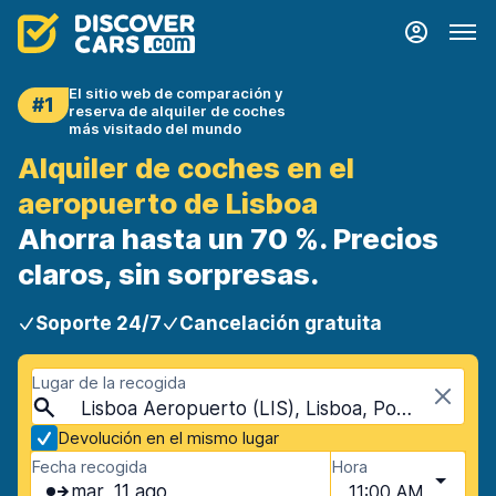
El sitio web de comparación y
#1
reserva de alquiler de coches
más visitado del mundo
Alquiler de coches en el
aeropuerto de Lisboa
Ahorra hasta un 70 %. Precios
claros, sin sorpresas.
Soporte 24/7
Cancelación gratuita
Lugar de la recogida
Lisboa Aeropuerto (LIS), Lisboa, Portugal
Devolución en el mismo lugar
Fecha recogida
Hora
mar, 11 ago
11:00 AM