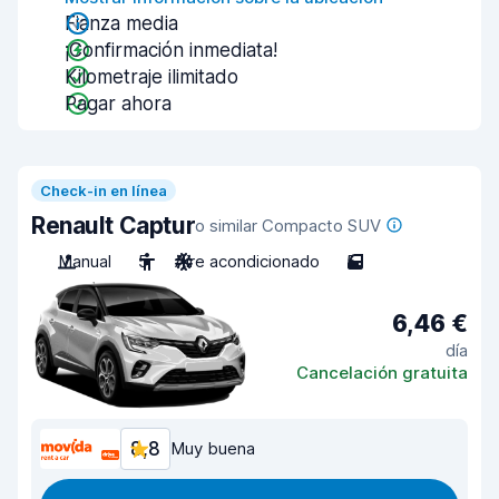
Fianza media
¡Confirmación inmediata!
Kilometraje ilimitado
Pagar ahora
Check-in en línea
Renault Captur
o similar Compacto SUV
Manual
5
Aire acondicionado
5
6,46 €
día
Cancelación gratuita
8,8
Muy buena