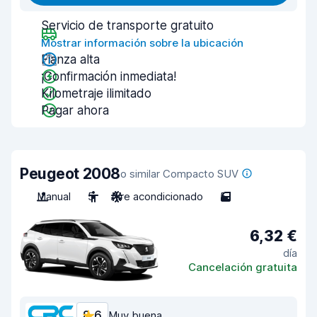
Servicio de transporte gratuito
Mostrar información sobre la ubicación
Fianza alta
¡Confirmación inmediata!
Kilometraje ilimitado
Pagar ahora
Peugeot 2008
o similar Compacto SUV
Manual
5
Aire acondicionado
5
6,32 €
día
Cancelación gratuita
8,6
Muy buena