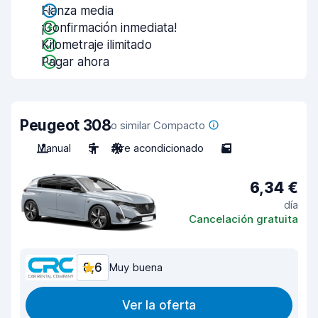
Fianza media
¡Confirmación inmediata!
Kilometraje ilimitado
Pagar ahora
Peugeot 308
o similar Compacto
Manual
5
Aire acondicionado
5
6,34 €
día
Cancelación gratuita
8,6
Muy buena
Ver la oferta