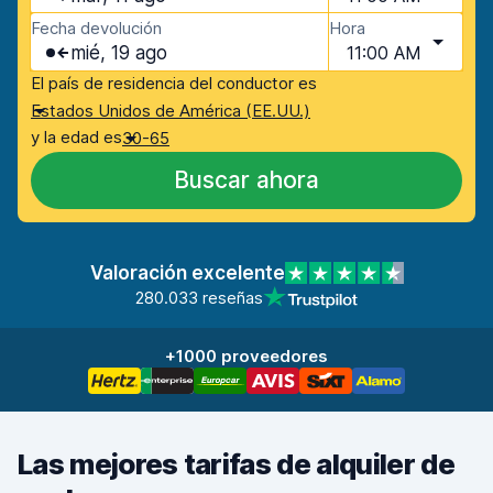
Fecha devolución
Hora
mié, 19 ago
11:00 AM
El país de residencia del conductor es
Estados Unidos de América (EE.UU.)
y la edad es
30-65
Buscar ahora
Valoración excelente
280.033 reseñas
+1000 proveedores
Las mejores tarifas de alquiler de