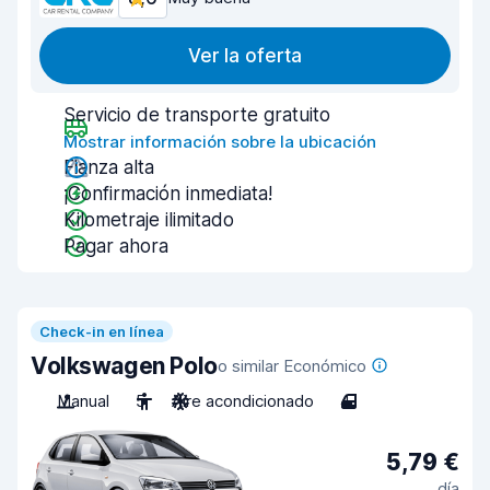
Ver la oferta
Servicio de transporte gratuito
Mostrar información sobre la ubicación
Fianza alta
¡Confirmación inmediata!
Kilometraje ilimitado
Pagar ahora
Check-in en línea
Volkswagen Polo
o similar Económico
Manual
5
Aire acondicionado
4
5,79 €
día