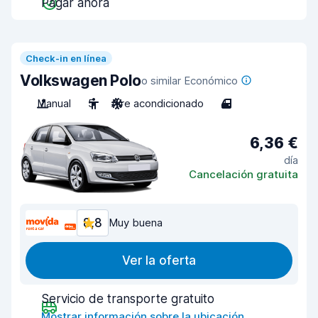
Pagar ahora
Check-in en línea
Volkswagen Polo
o similar Económico
Manual
5
Aire acondicionado
4
6,36 €
día
Cancelación gratuita
8,8
Muy buena
Ver la oferta
Servicio de transporte gratuito
Mostrar información sobre la ubicación