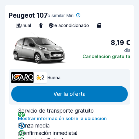
Peugeot 107
o similar Mini
Manual
4
Aire acondicionado
3
8,19 €
día
Cancelación gratuita
8,2
Buena
Ver la oferta
Servicio de transporte gratuito
Mostrar información sobre la ubicación
Fianza media
¡Confirmación inmediata!