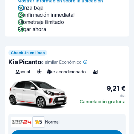
Mostrar información sobre la ubicación
Fianza baja
¡Confirmación inmediata!
Kilometraje ilimitado
Pagar ahora
Check-in en línea
Kia Picanto
o similar Económico
Manual
5
Aire acondicionado
4
9,21 €
día
Cancelación gratuita
7,5
Normal