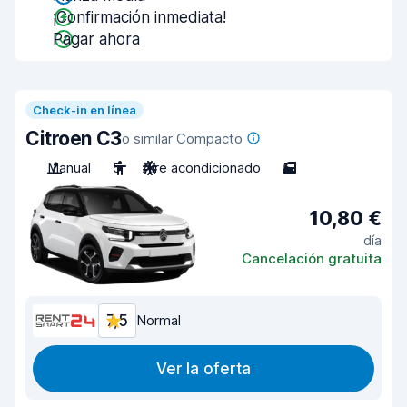
¡Confirmación inmediata!
Pagar ahora
Check-in en línea
Citroen C3
o similar Compacto
Manual
5
Aire acondicionado
5
10,80 €
día
Cancelación gratuita
7,5
Normal
Ver la oferta