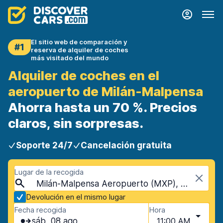
El sitio web de comparación y
#1
reserva de alquiler de coches
más visitado del mundo
Alquiler de coches en el
aeropuerto de Milán-Malpensa
Ahorra hasta un 70 %. Precios
claros, sin sorpresas.
Soporte 24/7
Cancelación gratuita
Lugar de la recogida
Milán-Malpensa Aeropuerto (MXP), Milán, Italia
Devolución en el mismo lugar
Fecha recogida
Hora
sáb, 08 ago
11:00 AM