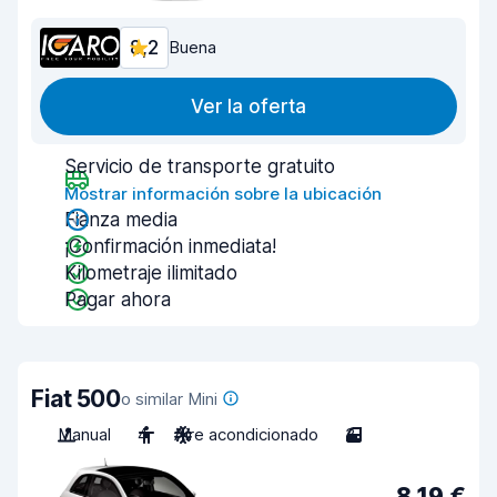
8,2
Buena
Ver la oferta
Servicio de transporte gratuito
Mostrar información sobre la ubicación
Fianza media
¡Confirmación inmediata!
Kilometraje ilimitado
Pagar ahora
Fiat 500
o similar Mini
Manual
4
Aire acondicionado
3
8,19 €