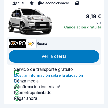
Manual
4
Aire acondicionado
5
8,19 €
día
Cancelación gratuita
8,2
Buena
Ver la oferta
Servicio de transporte gratuito
Mostrar información sobre la ubicación
Fianza media
¡Confirmación inmediata!
Kilometraje ilimitado
Pagar ahora