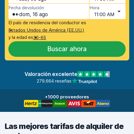
Fecha devolución
Hora
dom, 16 ago
11:00 AM
El país de residencia del conductor es
Estados Unidos de América (EE.UU.)
y la edad es
30-65
Buscar ahora
Valoración excelente
279.664 reseñas
+1000 proveedores
Las mejores tarifas de alquiler de