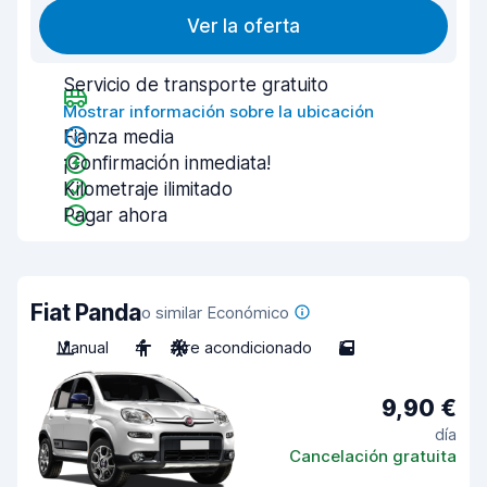
Ver la oferta
Servicio de transporte gratuito
Mostrar información sobre la ubicación
Fianza media
¡Confirmación inmediata!
Kilometraje ilimitado
Pagar ahora
Fiat Panda
o similar Económico
Manual
4
Aire acondicionado
5
9,90 €
día
Cancelación gratuita