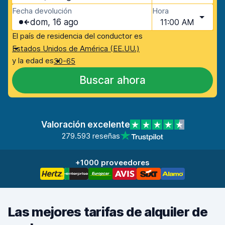
Fecha devolución
Hora
dom, 16 ago
11:00 AM
El país de residencia del conductor es
Estados Unidos de América (EE.UU.)
y la edad es
30-65
Buscar ahora
Valoración excelente
279.593 reseñas
+1000 proveedores
Las mejores tarifas de alquiler de