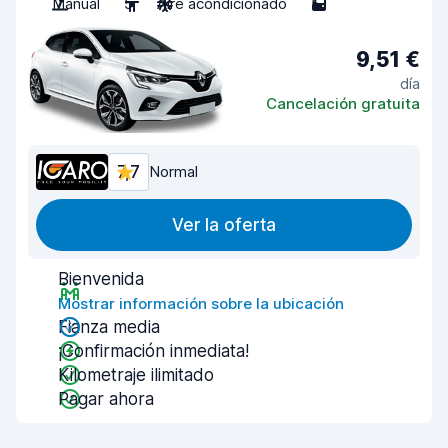
Manual
5
Aire acondicionado
5
9,51 €
día
Cancelación gratuita
7,7
Normal
Ver la oferta
Bienvenida
Mostrar información sobre la ubicación
Fianza media
¡Confirmación inmediata!
Kilometraje ilimitado
Pagar ahora