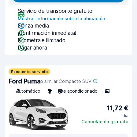
Servicio de transporte gratuito
Mostrar información sobre la ubicación
Fianza media
¡Confirmación inmediata!
Kilometraje ilimitado
Pagar ahora
Excelente servicio
Ford Puma
o similar Compacto SUV
Automático
5
Aire acondicionado
5
11,72 €
día
Cancelación gratuita