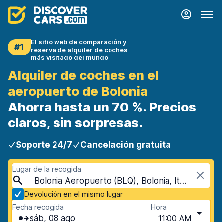
El sitio web de comparación y
#1
reserva de alquiler de coches
más visitado del mundo
Alquiler de coches en el
aeropuerto de Bolonia
Ahorra hasta un 70 %. Precios
claros, sin sorpresas.
Soporte 24/7
Cancelación gratuita
Lugar de la recogida
Bolonia Aeropuerto (BLQ), Bolonia, Italia
Devolución en el mismo lugar
Fecha recogida
Hora
sáb, 08 ago
11:00 AM