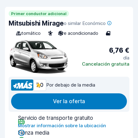
Primer conductor adicional
Mitsubishi Mirage
o similar Económico
Automático
5
Aire acondicionado
4
6,76 €
día
Cancelación gratuita
7,0
Por debajo de la media
Ver la oferta
Servicio de transporte gratuito
Mostrar información sobre la ubicación
Fianza media