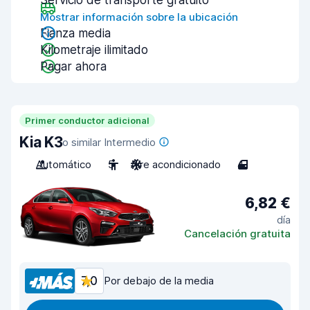
Servicio de transporte gratuito
Mostrar información sobre la ubicación
Fianza media
Kilometraje ilimitado
Pagar ahora
Primer conductor adicional
Kia K3
o similar Intermedio
Automático
5
Aire acondicionado
4
6,82 €
día
Cancelación gratuita
7,0
Por debajo de la media