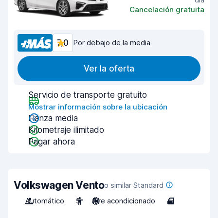
Cancelación gratuita
7,0
Por debajo de la media
Ver la oferta
Servicio de transporte gratuito
Mostrar información sobre la ubicación
Fianza media
Kilometraje ilimitado
Pagar ahora
Volkswagen Vento
o similar Standard
Automático
5
Aire acondicionado
4