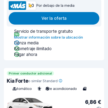
7,0
Por debajo de la media
Ver la oferta
Servicio de transporte gratuito
Mostrar información sobre la ubicación
Fianza media
Kilometraje ilimitado
Pagar ahora
Primer conductor adicional
Kia Forte
o similar Standard
Automático
5
Aire acondicionado
4
6,86 €
día