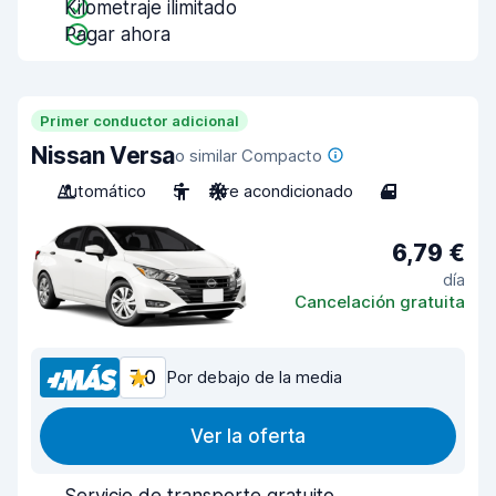
Kilometraje ilimitado
Pagar ahora
Primer conductor adicional
Nissan Versa
o similar Compacto
Automático
5
Aire acondicionado
4
6,79 €
día
Cancelación gratuita
7,0
Por debajo de la media
Ver la oferta