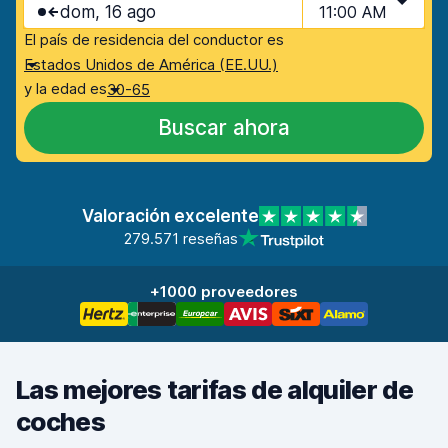
dom, 16 ago
11:00 AM
El país de residencia del conductor es
Estados Unidos de América (EE.UU.)
y la edad es
30-65
Buscar ahora
Valoración excelente
279.571 reseñas
+1000 proveedores
Las mejores tarifas de alquiler de
coches