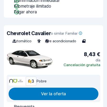
¡Confirmación inmediata!
Kilometraje ilimitado
Pagar ahora
Chevrolet Cavalier
o similar Familiar
Automático
5
Aire acondicionado
4
8,43 €
día
Cancelación gratuita
6,3
Pobre
Ver la oferta
Bienvenida