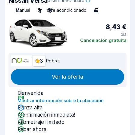
Nissan Versa
o similar Standard
Manual
5
Aire acondicionado
4
8,43 €
día
Cancelación gratuita
6,3
Pobre
Ver la oferta
Bienvenida
Mostrar información sobre la ubicación
Fianza alta
¡Confirmación inmediata!
Kilometraje ilimitado
Pagar ahora