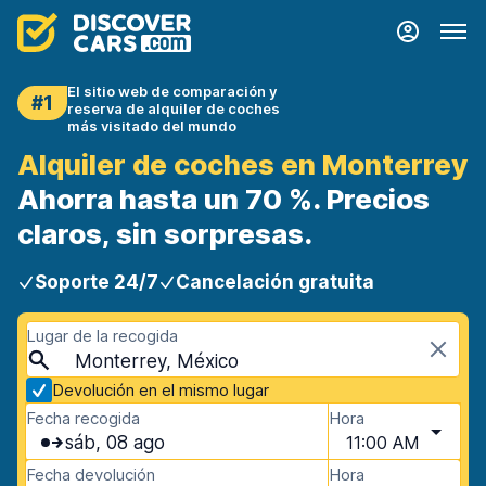
El sitio web de comparación y
#1
reserva de alquiler de coches
más visitado del mundo
Alquiler de coches en Monterrey
Ahorra hasta un 70 %. Precios
claros, sin sorpresas.
Soporte 24/7
Cancelación gratuita
Lugar de la recogida
Monterrey, México
Devolución en el mismo lugar
Fecha recogida
Hora
sáb, 08 ago
11:00 AM
Fecha devolución
Hora