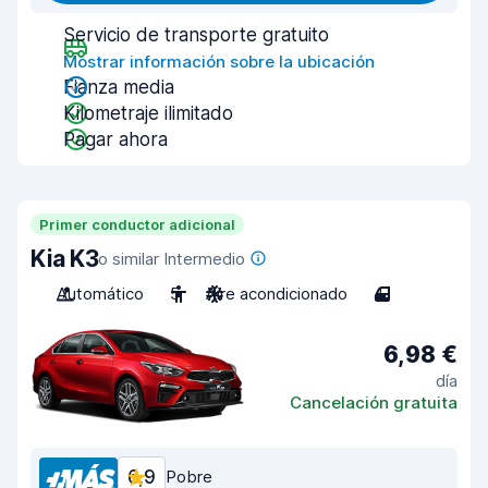
Servicio de transporte gratuito
Mostrar información sobre la ubicación
Fianza media
Kilometraje ilimitado
Pagar ahora
Primer conductor adicional
Kia K3
o similar Intermedio
Automático
5
Aire acondicionado
4
6,98 €
día
Cancelación gratuita
6,9
Pobre