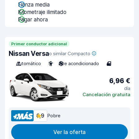
Fianza media
Kilometraje ilimitado
Pagar ahora
Primer conductor adicional
Nissan Versa
o similar Compacto
Automático
5
Aire acondicionado
4
6,96 €
día
Cancelación gratuita
6,9
Pobre
Ver la oferta