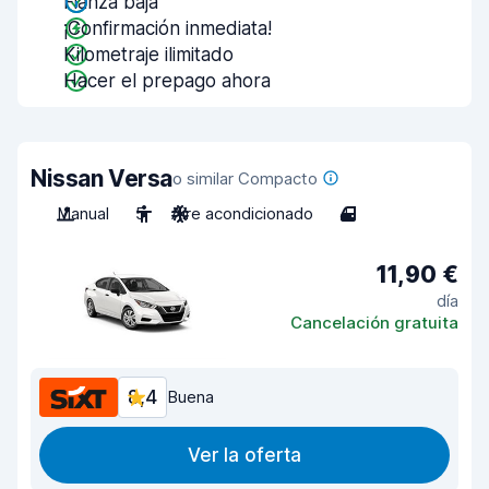
Fianza baja
¡Confirmación inmediata!
Kilometraje ilimitado
Hacer el prepago ahora
Nissan Versa
o similar Compacto
Manual
5
Aire acondicionado
4
11,90 €
día
Cancelación gratuita
8,4
Buena
Ver la oferta