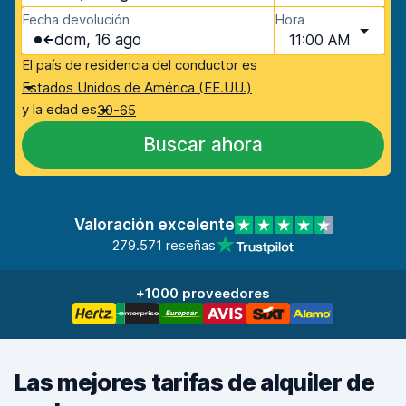
Fecha devolución
Hora
dom, 16 ago
11:00 AM
El país de residencia del conductor es
Estados Unidos de América (EE.UU.)
y la edad es
30-65
Buscar ahora
Valoración excelente
279.571 reseñas
+1000 proveedores
Las mejores tarifas de alquiler de