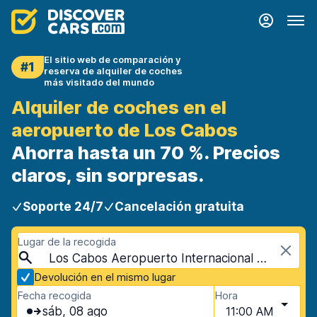
El sitio web de comparación y
#1
reserva de alquiler de coches
más visitado del mundo
Alquiler de coches en el
aeropuerto de Los Cabos
Ahorra hasta un 70 %. Precios
claros, sin sorpresas.
Soporte 24/7
Cancelación gratuita
Lugar de la recogida
Los Cabos Aeropuerto Internacional (SJD), San José del Cabo, México
Devolución en el mismo lugar
Fecha recogida
Hora
sáb, 08 ago
11:00 AM