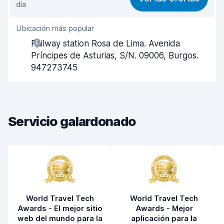
día
Fácil de encontrar
8,2
Ubicación más popular
Amabilidad del agente
7,9
Railway station Rosa de Lima. Avenida
Rapidez en la recogida
8,0
Príncipes de Asturias, S/N. 09006, Burgos.
947273745
Rapidez en la entrega
8,2
Limpieza del vehículo
8,5
Estado del vehículo
8,2
Servicio galardonado
World Travel Tech
World Travel Tech
Awards - El mejor sitio
Awards - Mejor
web del mundo para la
aplicación para la