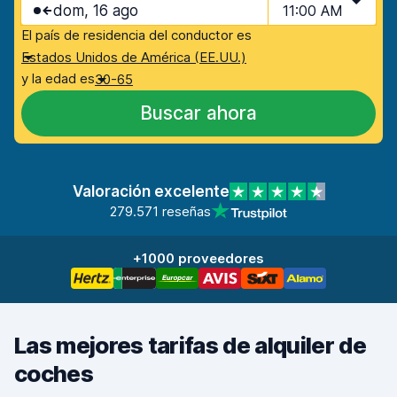
dom, 16 ago
11:00 AM
El país de residencia del conductor es
Estados Unidos de América (EE.UU.)
y la edad es
30-65
Buscar ahora
Valoración excelente
279.571 reseñas
+1000 proveedores
Las mejores tarifas de alquiler de
coches