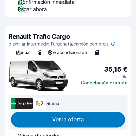
¡Confirmación inmediata!
Pagar ahora
Renault Trafic Cargo
o similar Intermedio Furgoneta/camión comercial
Manual
3
Aire acondicionado
5
35,15 €
día
Cancelación gratuita
8,2
Buena
Ver la oferta