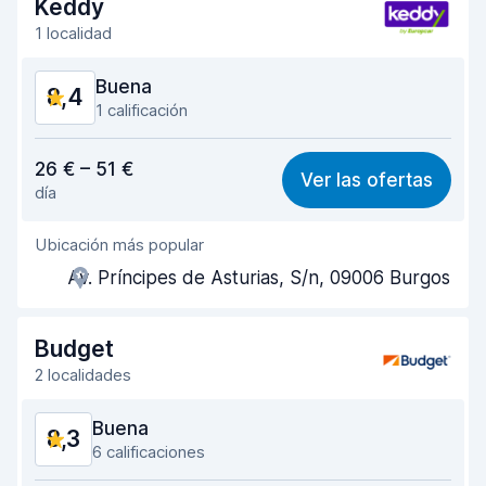
Keddy
1 localidad
Buena
8,4
1 calificación
Relación calidad-precio
8,1
26 € – 51 €
Ver las ofertas
día
Fácil de encontrar
8,4
Ubicación más popular
Amabilidad del agente
8,4
Av. Príncipes de Asturias, S/n, 09006 Burgos
Rapidez en la recogida
7,9
Rapidez en la entrega
8,7
Budget
2 localidades
Limpieza del vehículo
8,9
Buena
8,3
Estado del vehículo
8,6
6 calificaciones