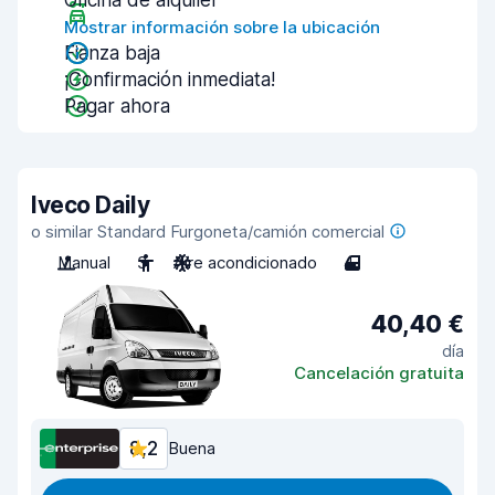
Oficina de alquiler
Mostrar información sobre la ubicación
Fianza baja
¡Confirmación inmediata!
Pagar ahora
Iveco Daily
o similar Standard Furgoneta/camión comercial
Manual
3
Aire acondicionado
4
40,40 €
día
Cancelación gratuita
8,2
Buena