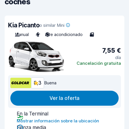
coches
Kia Picanto
o similar Mini
Manual
4
Aire acondicionado
3
7,55 €
día
Cancelación gratuita
8,3
Buena
Ver la oferta
En la Terminal
Mostrar información sobre la ubicación
Fianza media