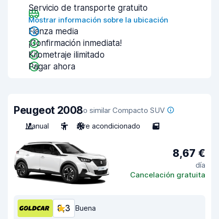
Servicio de transporte gratuito
Mostrar información sobre la ubicación
Fianza media
¡Confirmación inmediata!
Kilometraje ilimitado
Pagar ahora
Peugeot 2008
o similar Compacto SUV
Manual
5
Aire acondicionado
5
8,67 €
día
Cancelación gratuita
8,3
Buena