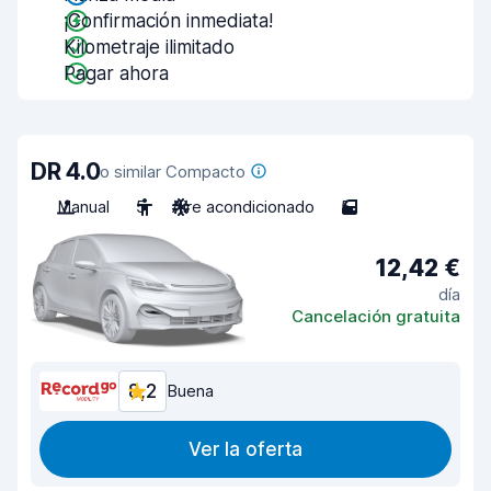
¡Confirmación inmediata!
Kilometraje ilimitado
Pagar ahora
DR 4.0
o similar Compacto
Manual
5
Aire acondicionado
5
12,42 €
día
Cancelación gratuita
8,2
Buena
Ver la oferta