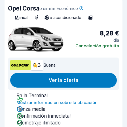
Opel Corsa
o similar Económico
Manual
5
Aire acondicionado
5
8,28 €
día
Cancelación gratuita
8,3
Buena
Ver la oferta
En la Terminal
Mostrar información sobre la ubicación
Fianza media
¡Confirmación inmediata!
Kilometraje ilimitado