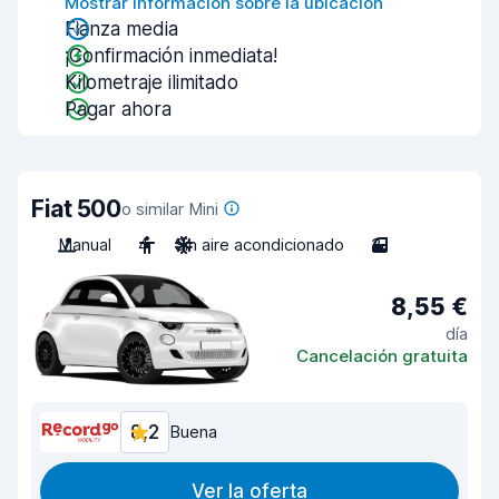
Mostrar información sobre la ubicación
Fianza media
¡Confirmación inmediata!
Kilometraje ilimitado
Pagar ahora
Fiat 500
o similar Mini
Manual
4
Sin aire acondicionado
3
8,55 €
día
Cancelación gratuita
8,2
Buena
Ver la oferta