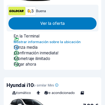
8,3
Buena
Ver la oferta
En la Terminal
Mostrar información sobre la ubicación
Fianza media
¡Confirmación inmediata!
Kilometraje ilimitado
Pagar ahora
Hyundai i10
o similar Mini
Automático
4
Aire acondicionado
3