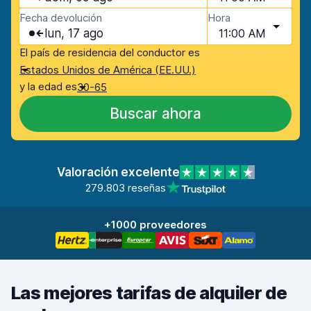
Fecha devolución
Hora
lun, 17 ago
11:00 AM
El país de residencia del conductor es
Estados Unidos de América (EE.UU.)
y la edad es
30-65
Buscar ahora
Valoración excelente
279.803 reseñas
+1000 proveedores
Las mejores tarifas de alquiler de