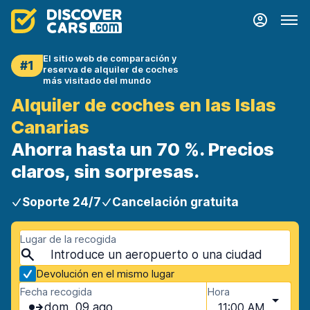
El sitio web de comparación y
#1
reserva de alquiler de coches
más visitado del mundo
Alquiler de coches en las Islas
Canarias
Ahorra hasta un 70 %. Precios
claros, sin sorpresas.
Soporte 24/7
Cancelación gratuita
Lugar de la recogida
Devolución en el mismo lugar
Fecha recogida
Hora
dom, 09 ago
11:00 AM