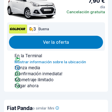
7,90 €
día
Cancelación gratuita
8,3
Buena
Ver la oferta
En la Terminal
Mostrar información sobre la ubicación
Fianza media
¡Confirmación inmediata!
Kilometraje ilimitado
Pagar ahora
Fiat Panda
o similar Mini