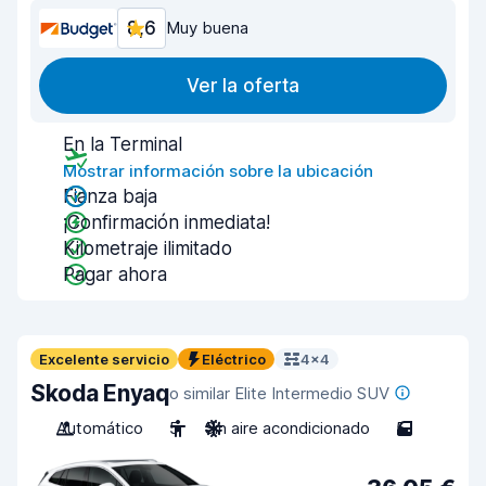
8,6
Muy buena
Ver la oferta
En la Terminal
Mostrar información sobre la ubicación
Fianza baja
¡Confirmación inmediata!
Kilometraje ilimitado
Pagar ahora
Excelente servicio
Eléctrico
4x4
Skoda Enyaq
o similar Elite Intermedio SUV
Automático
5
Sin aire acondicionado
5