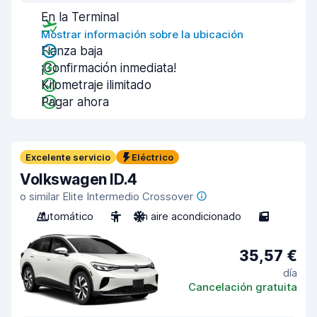
En la Terminal
Mostrar información sobre la ubicación
Fianza baja
¡Confirmación inmediata!
Kilometraje ilimitado
Pagar ahora
Excelente servicio
Eléctrico
Volkswagen ID.4
o similar Elite Intermedio Crossover
Automático
5
Sin aire acondicionado
5
35,57 €
día
Cancelación gratuita