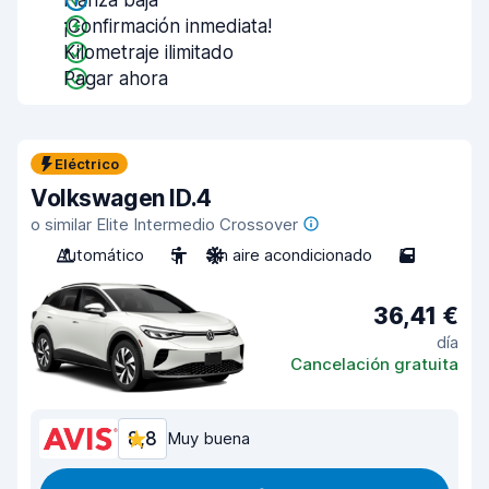
Fianza baja
¡Confirmación inmediata!
Kilometraje ilimitado
Pagar ahora
Eléctrico
Volkswagen ID.4
o similar Elite Intermedio Crossover
Automático
5
Sin aire acondicionado
5
36,41 €
día
Cancelación gratuita
8,8
Muy buena