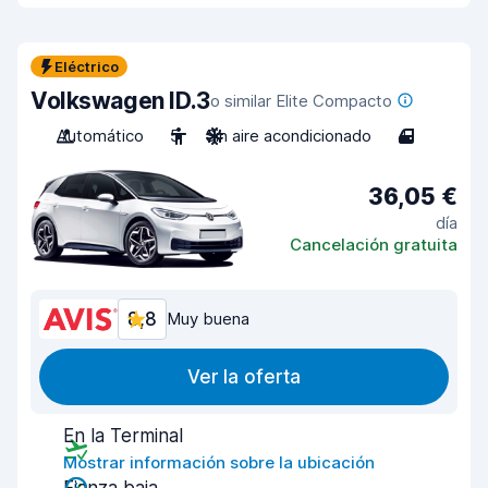
Eléctrico
Volkswagen ID.3
o similar Elite Compacto
Automático
5
Sin aire acondicionado
4
36,05 €
día
Cancelación gratuita
8,8
Muy buena
Ver la oferta
En la Terminal
Mostrar información sobre la ubicación