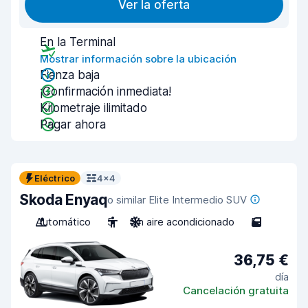
Ver la oferta
En la Terminal
Mostrar información sobre la ubicación
Fianza baja
¡Confirmación inmediata!
Kilometraje ilimitado
Pagar ahora
Eléctrico
4x4
Skoda Enyaq
o similar Elite Intermedio SUV
Automático
5
Sin aire acondicionado
5
36,75 €
día
Cancelación gratuita