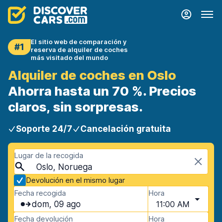
El sitio web de comparación y
#1
reserva de alquiler de coches
más visitado del mundo
Alquiler de coches en Oslo
Ahorra hasta un 70 %. Precios
claros, sin sorpresas.
Soporte 24/7
Cancelación gratuita
Lugar de la recogida
Oslo, Noruega
Devolución en el mismo lugar
Fecha recogida
Hora
dom, 09 ago
11:00 AM
Fecha devolución
Hora