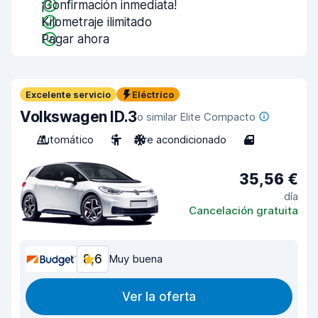
¡Confirmación inmediata!
Kilometraje ilimitado
Pagar ahora
Excelente servicio
Eléctrico
Volkswagen ID.3
o similar Elite Compacto
Automático
5
Aire acondicionado
4
35,56 €
día
Cancelación gratuita
8,6
Muy buena
Ver la oferta