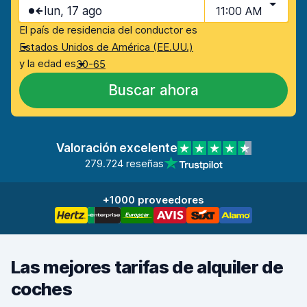
lun, 17 ago
11:00 AM
El país de residencia del conductor es
Estados Unidos de América (EE.UU.)
y la edad es
30-65
Buscar ahora
Valoración excelente
279.724 reseñas
+1000 proveedores
Las mejores tarifas de alquiler de
coches