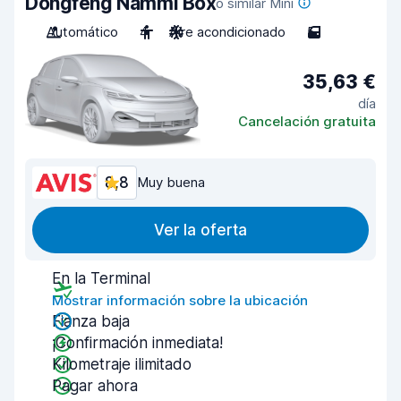
Dongfeng Nammi Box
o similar Mini
Automático
4
Aire acondicionado
5
35,63 €
día
Cancelación gratuita
8,8
Muy buena
Ver la oferta
En la Terminal
Mostrar información sobre la ubicación
Fianza baja
¡Confirmación inmediata!
Kilometraje ilimitado
Pagar ahora