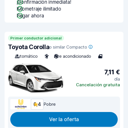
¡Confirmación inmediata!
Kilometraje ilimitado
Pagar ahora
Primer conductor adicional
Toyota Corolla
o similar Compacto
Automático
5
Aire acondicionado
4
7,11 €
día
Cancelación gratuita
6,4
Pobre
Ver la oferta