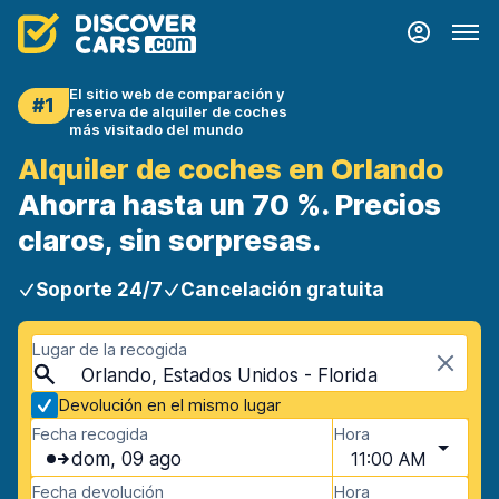
El sitio web de comparación y
#1
reserva de alquiler de coches
más visitado del mundo
Alquiler de coches en Orlando
Ahorra hasta un 70 %. Precios
claros, sin sorpresas.
Soporte 24/7
Cancelación gratuita
Lugar de la recogida
Orlando, Estados Unidos - Florida
Devolución en el mismo lugar
Fecha recogida
Hora
dom, 09 ago
11:00 AM
Fecha devolución
Hora