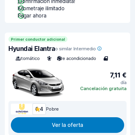
¡Confirmación inmediata!
Kilometraje ilimitado
Pagar ahora
Primer conductor adicional
Hyundai Elantra
o similar Intermedio
Automático
5
Aire acondicionado
4
7,11 €
día
Cancelación gratuita
6,4
Pobre
Ver la oferta