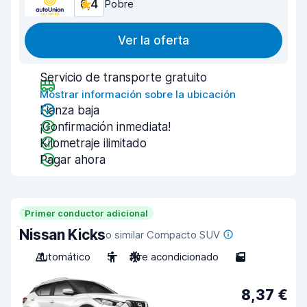
6,4
Pobre
Ver la oferta
Servicio de transporte gratuito
Mostrar información sobre la ubicación
Fianza baja
¡Confirmación inmediata!
Kilometraje ilimitado
Pagar ahora
Primer conductor adicional
Nissan Kicks
o similar Compacto SUV
Automático
5
Aire acondicionado
5
8,37 €