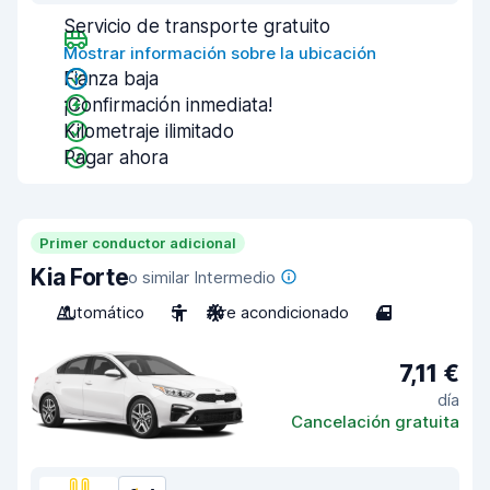
Servicio de transporte gratuito
Mostrar información sobre la ubicación
Fianza baja
¡Confirmación inmediata!
Kilometraje ilimitado
Pagar ahora
Primer conductor adicional
Kia Forte
o similar Intermedio
Automático
5
Aire acondicionado
4
7,11 €
día
Cancelación gratuita