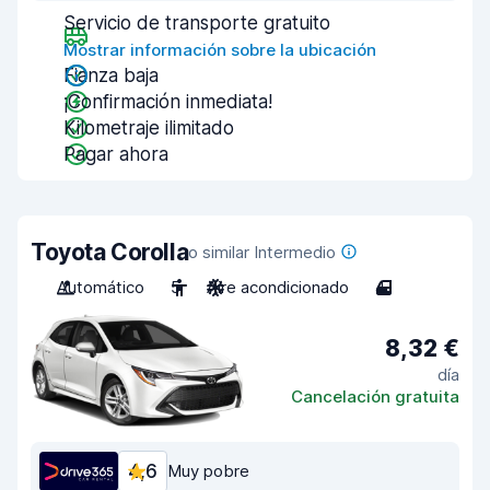
Servicio de transporte gratuito
Mostrar información sobre la ubicación
Fianza baja
¡Confirmación inmediata!
Kilometraje ilimitado
Pagar ahora
Toyota Corolla
o similar Intermedio
Automático
5
Aire acondicionado
4
8,32 €
día
Cancelación gratuita
4,6
Muy pobre