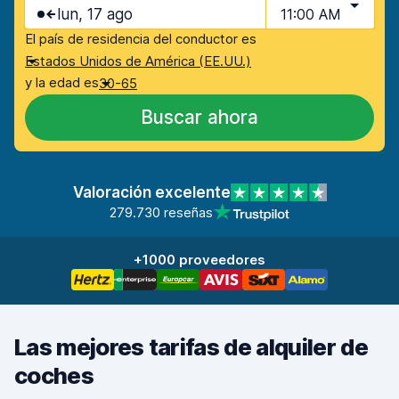
lun, 17 ago
11:00 AM
El país de residencia del conductor es
Estados Unidos de América (EE.UU.)
y la edad es
30-65
Buscar ahora
Valoración excelente
279.730 reseñas
+1000 proveedores
Las mejores tarifas de alquiler de
coches