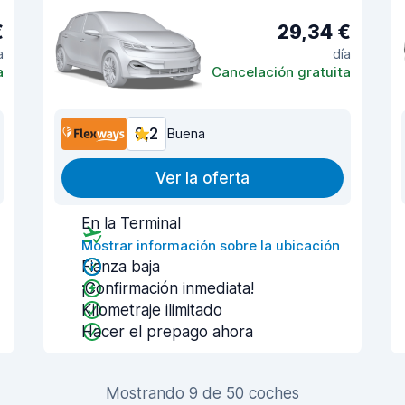
€
29,34 €
a
día
a
Cancelación gratuita
8,2
Buena
Ver la oferta
En la Terminal
Mostrar información sobre la ubicación
Fianza baja
¡Confirmación inmediata!
Kilometraje ilimitado
Hacer el prepago ahora
Mostrando 9 de 50 coches