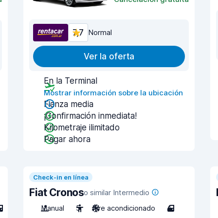
7,7
Normal
Ver la oferta
En la Terminal
Mostrar información sobre la ubicación
Fianza media
¡Confirmación inmediata!
Kilometraje ilimitado
Pagar ahora
Check-in en línea
Fiat Cronos
o similar Intermedio
Manual
5
Aire acondicionado
4