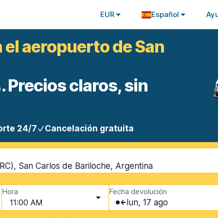
EUR
Español
Ay
n el aeropuerto de San
 Precios claros, sin
rte 24/7
Cancelación gratuita
RC), San Carlos de Bariloche, Argentina
Hora
Fecha devolución
11:00 AM
lun, 17 ago