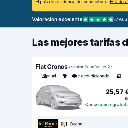
El país de residencia del conductor es
Estados 
Valoración excelente
279.66
Las mejores tarifas 
Fiat Cronos
o similar Económico
Manual
5
Aire acondicionado
4
25,57 
dí
Cancelación gratuit
8,1
Buena