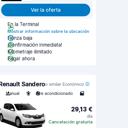
Ver la oferta
En la Terminal
Mostrar información sobre la ubicación
Fianza baja
¡Confirmación inmediata!
Kilometraje ilimitado
Pagar ahora
Renault Sandero
o similar Económico
Manual
5
Aire acondicionado
5
29,13 €
día
Cancelación gratuita