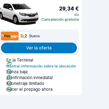
29,34 €
día
Cancelación gratuita
8,2
Buena
Ver la oferta
En la Terminal
Mostrar información sobre la ubicación
Fianza baja
¡Confirmación inmediata!
Kilometraje ilimitado
Hacer el prepago ahora