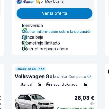
8,5
Muy buena
Ver la oferta
Bienvenida
Mostrar información sobre la ubicación
Fianza baja
Kilometraje ilimitado
Hacer el prepago ahora
Check-in en línea
Volkswagen Gol
o similar Compacto
Manual
5
Aire acondicionado
5
€
28,03 €
a
día
a
Cancelación gratuita