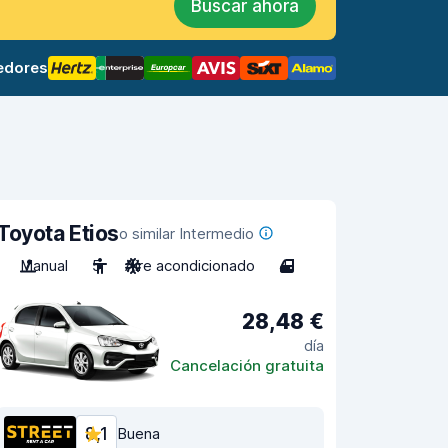
Buscar ahora
edores
Toyota Etios
o similar Intermedio
Manual
5
Aire acondicionado
4
28,48 €
día
Cancelación gratuita
8,1
Buena