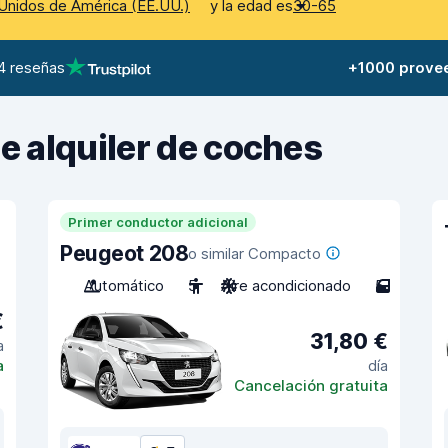
y la edad es
Unidos de América (EE.UU.)
30-65
4 reseñas
+1000 prove
de alquiler de coches
Primer conductor adicional
Peugeot 208
o similar Compacto
Automático
5
Aire acondicionado
5
€
31,80 €
a
a
día
Cancelación gratuita