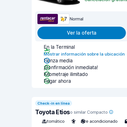
7,7
Normal
Ver la oferta
En la Terminal
Mostrar información sobre la ubicación
Fianza media
¡Confirmación inmediata!
Kilometraje ilimitado
Pagar ahora
Check-in en línea
Toyota Etios
o similar Compacto
Automático
5
Aire acondicionado
5