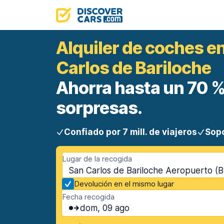
Alquiler de coches e
Carlos de Bariloche
Ahorra hasta un 70 %.
sorpresas.
Confiado por 7 mill. de viajeros
Sopo
Lugar de la recogida
San Carlos de Bariloche Aeropuerto (B
Devolución en el mismo lugar
Fecha recogida
dom, 09 ago