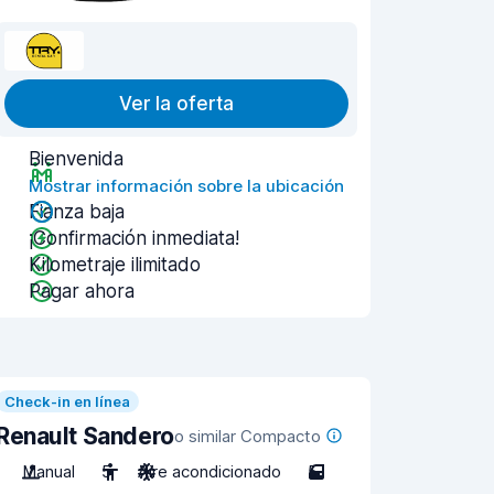
Ver la oferta
Bienvenida
Mostrar información sobre la ubicación
Fianza baja
¡Confirmación inmediata!
Kilometraje ilimitado
Pagar ahora
Check-in en línea
Renault Sandero
o similar Compacto
Manual
5
Aire acondicionado
5