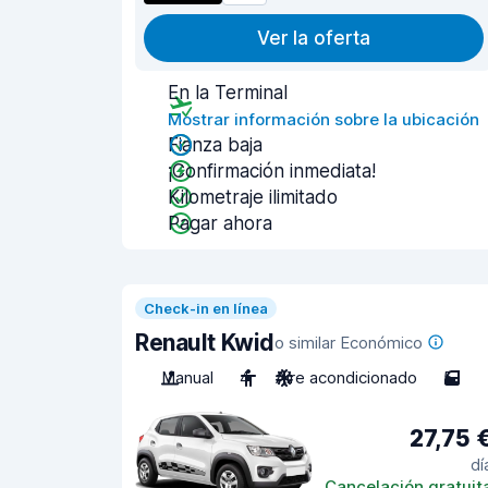
Ver la oferta
En la Terminal
Mostrar información sobre la ubicación
Fianza baja
¡Confirmación inmediata!
Kilometraje ilimitado
Pagar ahora
Check-in en línea
Renault Kwid
o similar Económico
Manual
4
Aire acondicionado
5
27,75 
dí
Cancelación gratuit