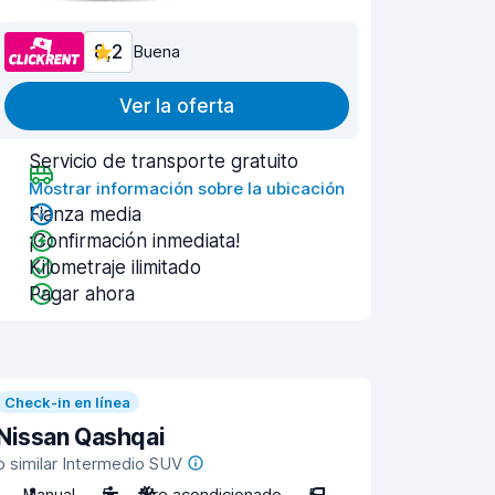
8,2
Buena
Ver la oferta
Servicio de transporte gratuito
Mostrar información sobre la ubicación
Fianza media
¡Confirmación inmediata!
Kilometraje ilimitado
Pagar ahora
Check-in en línea
Nissan Qashqai
o similar Intermedio SUV
Manual
5
Aire acondicionado
5