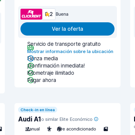
8,2
Buena
Ver la oferta
Servicio de transporte gratuito
Mostrar información sobre la ubicación
Fianza media
¡Confirmación inmediata!
Kilometraje ilimitado
Pagar ahora
Check-in en línea
Audi A1
o similar Elite Económico
Manual
5
Aire acondicionado
5