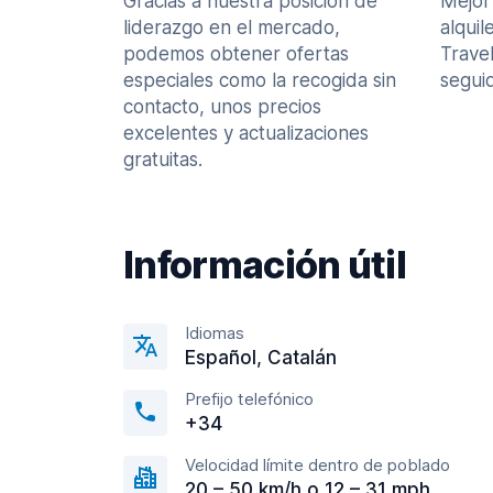
Gracias a nuestra posición de
Mejor
liderazgo en el mercado,
alquil
podemos obtener ofertas
Trave
especiales como la recogida sin
seguid
contacto, unos precios
excelentes y actualizaciones
gratuitas.
Información útil
Idiomas
Español, Catalán
Prefijo telefónico
+34
Velocidad límite dentro de poblado
20 – 50 km/h o 12 – 31 mph