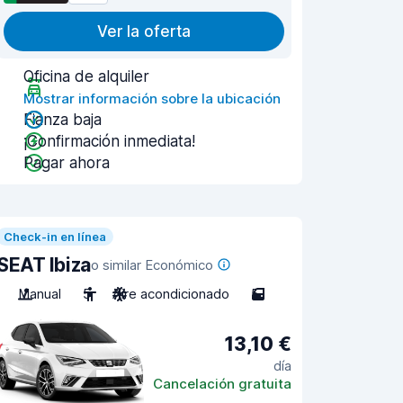
Ver la oferta
Oficina de alquiler
Mostrar información sobre la ubicación
Fianza baja
¡Confirmación inmediata!
Pagar ahora
Check-in en línea
SEAT Ibiza
o similar Económico
Manual
5
Aire acondicionado
5
13,10 €
día
Cancelación gratuita