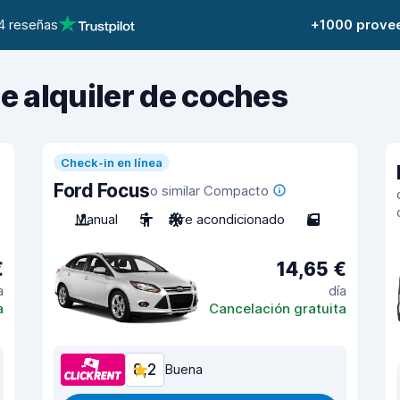
4 reseñas
+1000 prove
de alquiler de coches
Check-in en línea
Ford Focus
o similar Compacto
Manual
5
Aire acondicionado
5
€
14,65 €
a
día
a
Cancelación gratuita
8,2
Buena