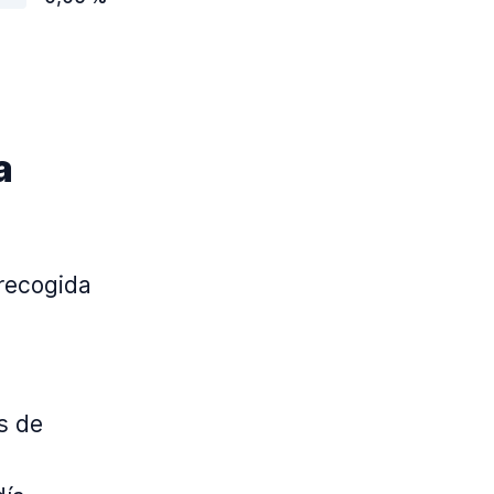
a
 recogida
s de