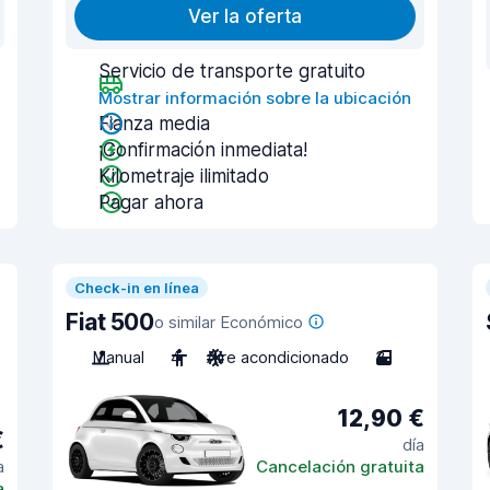
Ver la oferta
Servicio de transporte gratuito
Mostrar información sobre la ubicación
Fianza media
¡Confirmación inmediata!
Kilometraje ilimitado
Pagar ahora
Check-in en línea
Fiat 500
o similar Económico
Manual
4
Aire acondicionado
3
12,90 €
€
día
a
Cancelación gratuita
a