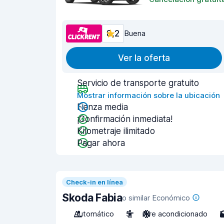
8,2
Buena
Ver la oferta
Servicio de transporte gratuito
Mostrar información sobre la ubicación
Fianza media
¡Confirmación inmediata!
Kilometraje ilimitado
Pagar ahora
Check-in en línea
Skoda Fabia
o similar Económico
Automático
5
Aire acondicionado
5