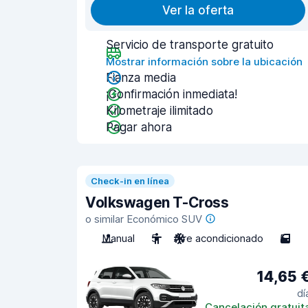
Ver la oferta
Servicio de transporte gratuito
Mostrar información sobre la ubicación
Fianza media
¡Confirmación inmediata!
Kilometraje ilimitado
Pagar ahora
Check-in en línea
Volkswagen T-Cross
o similar Económico SUV
Manual
5
Aire acondicionado
5
14,65 
dí
Cancelación gratuit