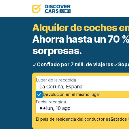
Alquiler de coches e
Ahorra hasta un 70 %.
sorpresas.
Confiado por 7 mill. de viajeros
Sopo
Lugar de la recogida
La Coruña, España
Devolución en el mismo lugar
Fecha recogida
lun, 10 ago
El país de residencia del conductor es
Estados 