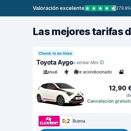
Valoración excelente
279.89
Las mejores tarifas 
Check-in en línea
Toyota Aygo
o similar Mini
Manual
4
Aire acondicionado
4
12,90 
dí
Cancelación gratuit
8,2
Buena