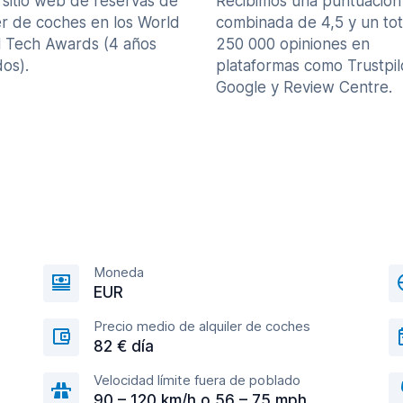
 sitio web de reservas de
Recibimos una puntuación
er de coches en los World
combinada de 4,5 y un tot
l Tech Awards (4 años
250 000 opiniones en
os).
plataformas como Trustpil
Google y Review Centre.
Moneda
EUR
Precio medio de alquiler de coches
82 € día
Velocidad límite fuera de poblado
90 – 120 km/h o 56 – 75 mph