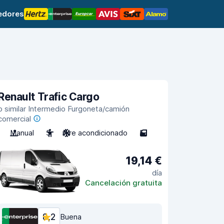
edores
Renault Trafic Cargo
o similar Intermedio Furgoneta/camión
comercial
Manual
3
Aire acondicionado
5
19,14 €
día
Cancelación gratuita
8,2
Buena