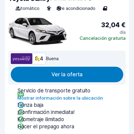
Automático
5
Aire acondicionado
4
32,04 €
día
Cancelación gratuita
8,4
Buena
Ver la oferta
Servicio de transporte gratuito
Mostrar información sobre la ubicación
Fianza baja
¡Confirmación inmediata!
Kilometraje ilimitado
Hacer el prepago ahora