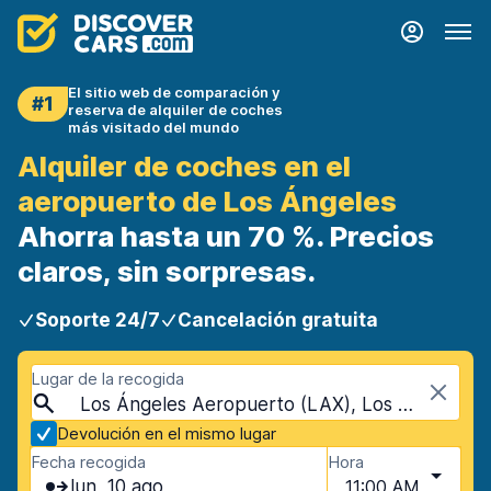
El sitio web de comparación y
#1
reserva de alquiler de coches
más visitado del mundo
Alquiler de coches en el
aeropuerto de Los Ángeles
Ahorra hasta un 70 %. Precios
claros, sin sorpresas.
Soporte 24/7
Cancelación gratuita
Lugar de la recogida
Los Ángeles Aeropuerto (LAX), Los Ángeles, Estados Unidos - California
Devolución en el mismo lugar
Fecha recogida
Hora
lun, 10 ago
11:00 AM