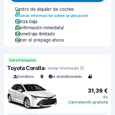
Centro de alquiler de coches
Mostrar información sobre la ubicación
Fianza baja
¡Confirmación inmediata!
Kilometraje ilimitado
Hacer el prepago ahora
Cero franquicia
Toyota Corolla
o similar Intermedio
Automático
5
Aire acondicionado
4
31,39 €
día
Cancelación gratuita