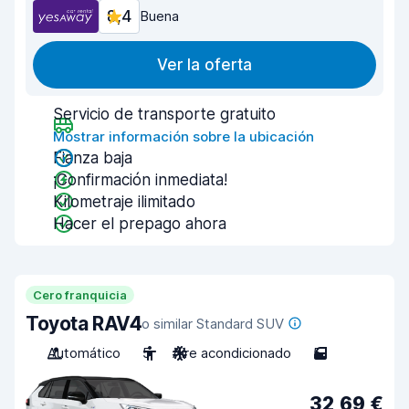
8,4
Buena
Ver la oferta
Servicio de transporte gratuito
Mostrar información sobre la ubicación
Fianza baja
¡Confirmación inmediata!
Kilometraje ilimitado
Hacer el prepago ahora
Cero franquicia
Toyota RAV4
o similar Standard SUV
Automático
5
Aire acondicionado
5
32,69 €