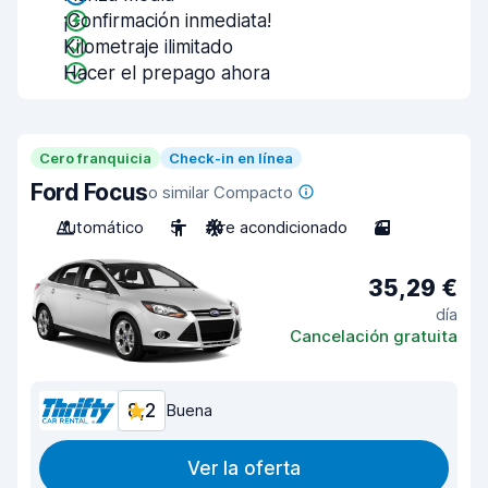
¡Confirmación inmediata!
Kilometraje ilimitado
Hacer el prepago ahora
Cero franquicia
Check-in en línea
Ford Focus
o similar Compacto
Automático
5
Aire acondicionado
3
35,29 €
día
Cancelación gratuita
8,2
Buena
Ver la oferta