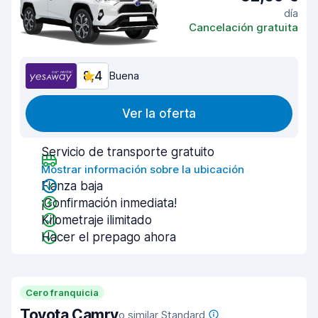
día
Cancelación gratuita
8,4
Buena
Ver la oferta
Servicio de transporte gratuito
Mostrar información sobre la ubicación
Fianza baja
¡Confirmación inmediata!
Kilometraje ilimitado
Hacer el prepago ahora
Cero franquicia
Toyota Camry
o similar Standard