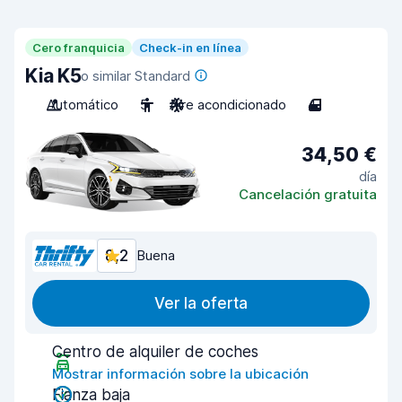
Cero franquicia
Check-in en línea
Kia K5
o similar Standard
Automático
5
Aire acondicionado
4
34,50 €
día
Cancelación gratuita
8,2
Buena
Ver la oferta
Centro de alquiler de coches
Mostrar información sobre la ubicación
Fianza baja