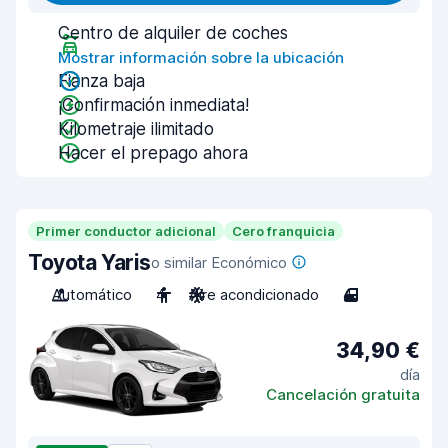
Centro de alquiler de coches
Mostrar información sobre la ubicación
Fianza baja
¡Confirmación inmediata!
Kilometraje ilimitado
Hacer el prepago ahora
Primer conductor adicional
Cero franquicia
Toyota Yaris
o similar Económico
Automático
4
Aire acondicionado
4
34,90 €
día
Cancelación gratuita