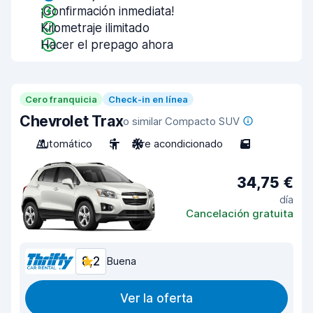
¡Confirmación inmediata!
Kilometraje ilimitado
Hacer el prepago ahora
Cero franquicia
Check-in en línea
Chevrolet Trax
o similar Compacto SUV
Automático
5
Aire acondicionado
5
34,75 €
día
Cancelación gratuita
8,2
Buena
Ver la oferta