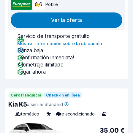
6,6
Pobre
Ver la oferta
Servicio de transporte gratuito
Mostrar información sobre la ubicación
Fianza baja
¡Confirmación inmediata!
Kilometraje ilimitado
Pagar ahora
Cero franquicia
Check-in en línea
Kia K5
o similar Standard
Automático
5
Aire acondicionado
4
35,00 €