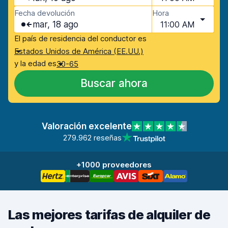
Fecha devolución
Hora
mar, 18 ago
11:00 AM
El país de residencia del conductor es
Estados Unidos de América (EE.UU.)
y la edad es
30-65
Buscar ahora
Valoración excelente
279.962 reseñas
+1000 proveedores
Las mejores tarifas de alquiler de