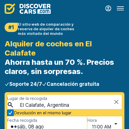
El sitio web de comparación y
#1
reserva de alquiler de coches
más visitado del mundo
Alquiler de coches en El
Calafate
Ahorra hasta un 70 %. Precios
claros, sin sorpresas.
Soporte 24/7
Cancelación gratuita
Lugar de la recogida
El Calafate, Argentina
Devolución en el mismo lugar
Fecha recogida
Hora
sáb, 08 ago
11:00 AM