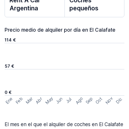
Rent A Car
Coches
Argentina
pequeños
Precio medio de alquiler por día en El Calafate
114 €
57 €
0 €
May
Ago
Nov
Feb
Sep
Ene
Mar
Abr
Oct
Jun
Dic
Jul
El mes en el que el alquiler de coches en El Calafate