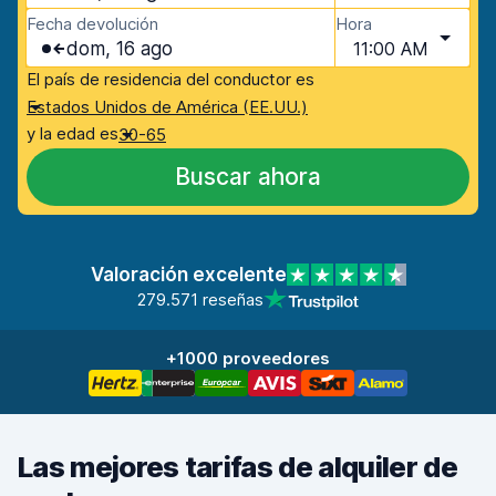
Fecha devolución
Hora
dom, 16 ago
11:00 AM
El país de residencia del conductor es
Estados Unidos de América (EE.UU.)
y la edad es
30-65
Buscar ahora
Valoración excelente
279.571 reseñas
+1000 proveedores
Las mejores tarifas de alquiler de