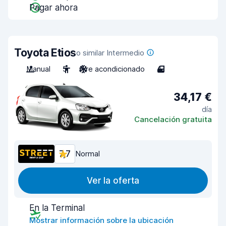
Pagar ahora
Toyota Etios
o similar Intermedio
Manual
5
Aire acondicionado
4
34,17 €
día
Cancelación gratuita
7,7
Normal
Ver la oferta
En la Terminal
Mostrar información sobre la ubicación