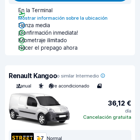
En la Terminal
Mostrar información sobre la ubicación
Fianza media
¡Confirmación inmediata!
Kilometraje ilimitado
Hacer el prepago ahora
Renault Kangoo
o similar Intermedio
Manual
2
Aire acondicionado
4
36,12 €
día
Cancelación gratuita
7,7
Normal