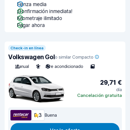
Fianza media
¡Confirmación inmediata!
Kilometraje ilimitado
Pagar ahora
Check-in en línea
Volkswagen Gol
o similar Compacto
Manual
5
Aire acondicionado
5
29,71 €
día
Cancelación gratuita
8,3
Buena