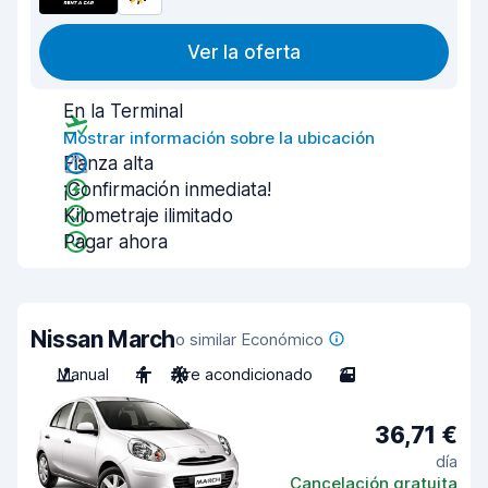
Ver la oferta
En la Terminal
Mostrar información sobre la ubicación
Fianza alta
¡Confirmación inmediata!
Kilometraje ilimitado
Pagar ahora
Nissan March
o similar Económico
Manual
4
Aire acondicionado
3
36,71 €
día
Cancelación gratuita