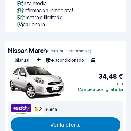
Fianza media
¡Confirmación inmediata!
Kilometraje ilimitado
Pagar ahora
Nissan March
o similar Económico
Manual
4
Aire acondicionado
5
34,48 €
día
Cancelación gratuita
8,2
Buena
Ver la oferta