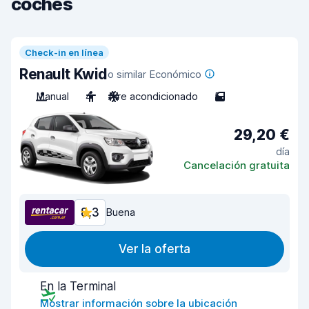
coches
Check-in en línea
Renault Kwid
o similar Económico
Manual
4
Aire acondicionado
5
29,20 €
día
Cancelación gratuita
8,3
Buena
Ver la oferta
En la Terminal
Mostrar información sobre la ubicación