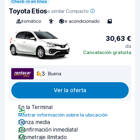
Check-in en línea
Toyota Etios
o similar Compacto
Automático
5
Aire acondicionado
5
30,63 €
día
Cancelación gratuita
8,3
Buena
Ver la oferta
En la Terminal
Mostrar información sobre la ubicación
Fianza media
¡Confirmación inmediata!
Kilometraje ilimitado