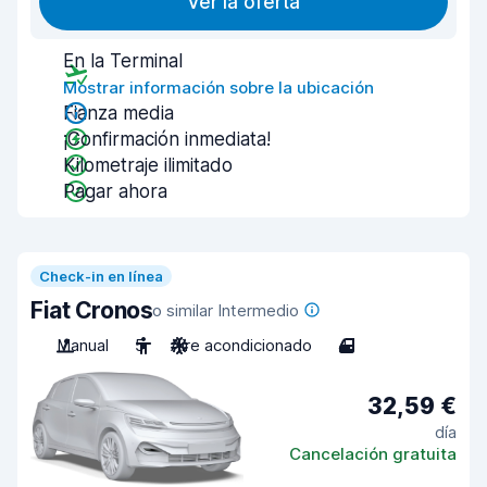
Ver la oferta
En la Terminal
Mostrar información sobre la ubicación
Fianza media
¡Confirmación inmediata!
Kilometraje ilimitado
Pagar ahora
Check-in en línea
Fiat Cronos
o similar Intermedio
Manual
5
Aire acondicionado
4
32,59 €
día
Cancelación gratuita