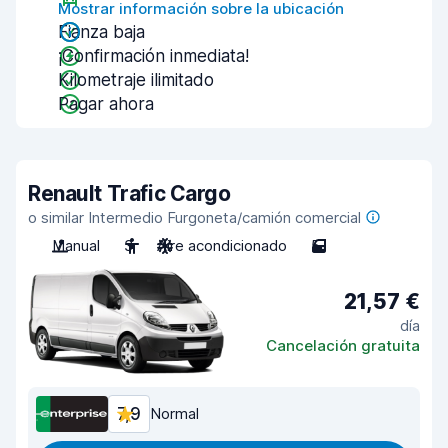
Mostrar información sobre la ubicación
Fianza baja
¡Confirmación inmediata!
Kilometraje ilimitado
Pagar ahora
Renault Trafic Cargo
o similar Intermedio Furgoneta/camión comercial
Manual
3
Aire acondicionado
5
21,57 €
día
Cancelación gratuita
7,9
Normal