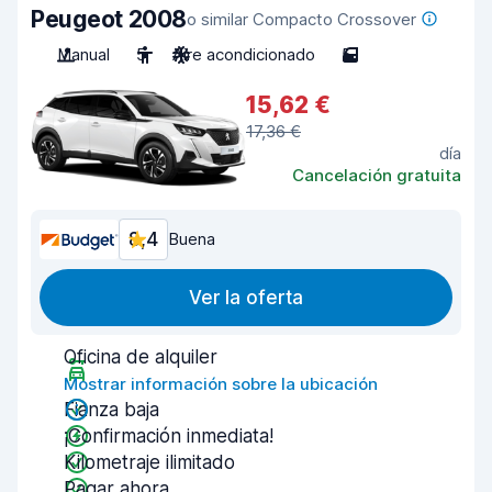
Peugeot 2008
o similar Compacto Crossover
Manual
5
Aire acondicionado
5
15,62 €
17,36 €
día
Cancelación gratuita
8,4
Buena
Ver la oferta
Oficina de alquiler
Mostrar información sobre la ubicación
Fianza baja
¡Confirmación inmediata!
Kilometraje ilimitado
Pagar ahora