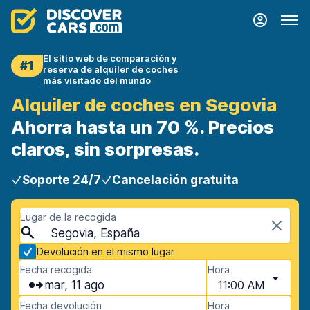
El sitio web de comparación y
#1
reserva de alquiler de coches
más visitado del mundo
Alquiler de coches en Segovia
Ahorra hasta un 70 %. Precios
claros, sin sorpresas.
Soporte 24/7
Cancelación gratuita
Lugar de la recogida
Segovia, España
Devolución en el mismo lugar
Fecha recogida
Hora
mar, 11 ago
11:00 AM
Fecha devolución
Hora