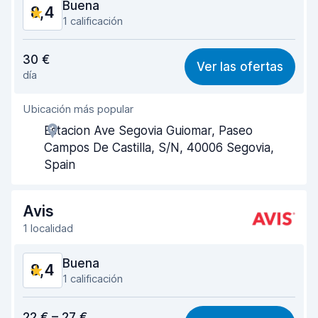
Buena
8,4
1 calificación
Relación calidad-precio
8,2
30 €
Ver las ofertas
día
Fácil de encontrar
8,2
Ubicación más popular
Amabilidad del agente
8,4
Estacion Ave Segovia Guiomar, Paseo
Rapidez en la recogida
8,0
Campos De Castilla, S/N, 40006 Segovia,
Spain
Rapidez en la entrega
8,2
Limpieza del vehículo
8,8
Avis
1 localidad
Estado del vehículo
8,8
Buena
8,4
1 calificación
Relación calidad-precio
8,2
22 € – 27 €