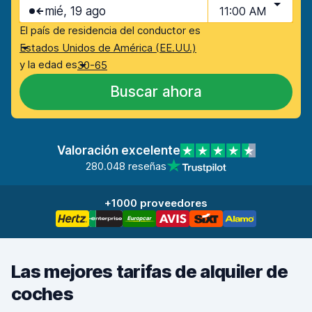
mié, 19 ago
11:00 AM
El país de residencia del conductor es
Estados Unidos de América (EE.UU.)
y la edad es
30-65
Buscar ahora
Valoración excelente
280.048 reseñas
+1000 proveedores
Las mejores tarifas de alquiler de
coches