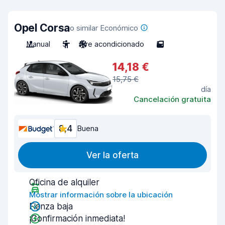
Opel Corsa
o similar Económico
Manual
5
Aire acondicionado
5
14,18 €
15,75 €
día
Cancelación gratuita
8,4
Buena
Ver la oferta
Oficina de alquiler
Mostrar información sobre la ubicación
Fianza baja
¡Confirmación inmediata!