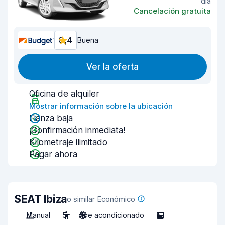
día
Cancelación gratuita
8,4
Buena
Ver la oferta
Oficina de alquiler
Mostrar información sobre la ubicación
Fianza baja
¡Confirmación inmediata!
Kilometraje ilimitado
Pagar ahora
SEAT Ibiza
o similar Económico
Manual
5
Aire acondicionado
5