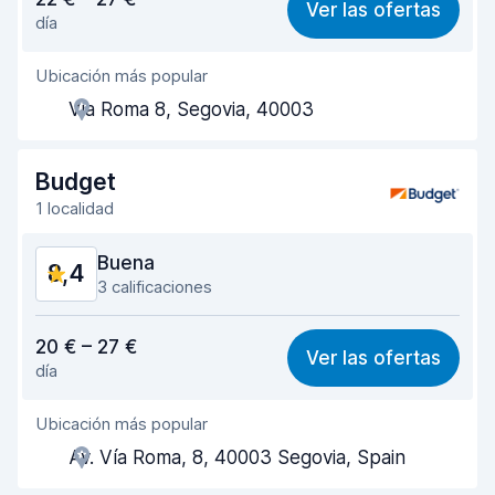
Ver las ofertas
día
Fácil de encontrar
8,2
Ubicación más popular
Amabilidad del agente
8,3
Via Roma 8, Segovia, 40003
Rapidez en la recogida
8,0
Rapidez en la entrega
8,2
Budget
1 localidad
Limpieza del vehículo
8,8
Buena
8,4
Estado del vehículo
8,7
3 calificaciones
Relación calidad-precio
7,9
20 € – 27 €
Ver las ofertas
día
Fácil de encontrar
8,3
Ubicación más popular
Amabilidad del agente
8,3
Av. Vía Roma, 8, 40003 Segovia, Spain
Rapidez en la recogida
8,1