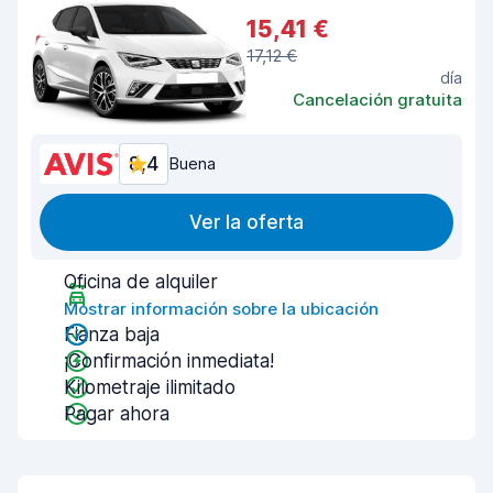
15,41 €
17,12 €
día
Cancelación gratuita
8,4
Buena
Ver la oferta
Oficina de alquiler
Mostrar información sobre la ubicación
Fianza baja
¡Confirmación inmediata!
Kilometraje ilimitado
Pagar ahora