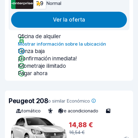
7,9
Normal
Ver la oferta
Oficina de alquiler
Mostrar información sobre la ubicación
Fianza baja
¡Confirmación inmediata!
Kilometraje ilimitado
Pagar ahora
Peugeot 208
o similar Económico
Automático
5
Aire acondicionado
5
14,88 €
16,54 €