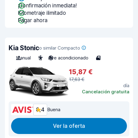
¡Confirmación inmediata!
Kilometraje ilimitado
Pagar ahora
Kia Stonic
o similar Compacto
Manual
5
Aire acondicionado
4
15,87 €
17,63 €
día
Cancelación gratuita
8,4
Buena
Ver la oferta