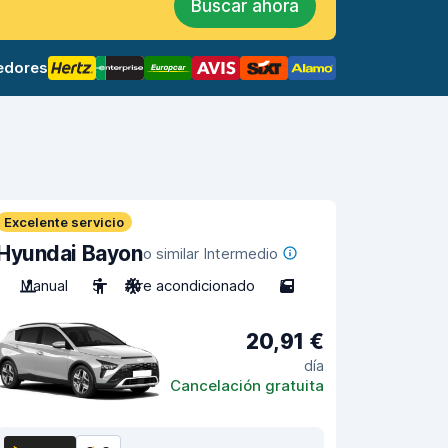
Buscar ahora
edores
Excelente servicio
Hyundai Bayon
o similar Intermedio
Manual
5
Aire acondicionado
5
20,91 €
día
Cancelación gratuita