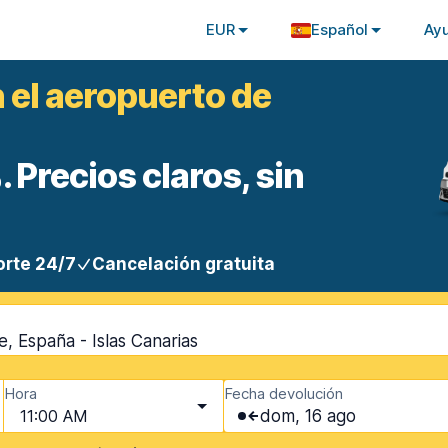
EUR
Español
Ay
 el aeropuerto de
 Precios claros, sin
rte 24/7
Cancelación gratuita
, España - Islas Canarias
Hora
Fecha devolución
11:00 AM
dom, 16 ago