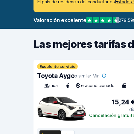
El país de residencia del conductor es
Estados 
Valoración excelente
279.59
Las mejores tarifas 
Excelente servicio
Toyota Aygo
o similar Mini
Manual
4
Aire acondicionado
2
15,24 
dí
Cancelación gratuit