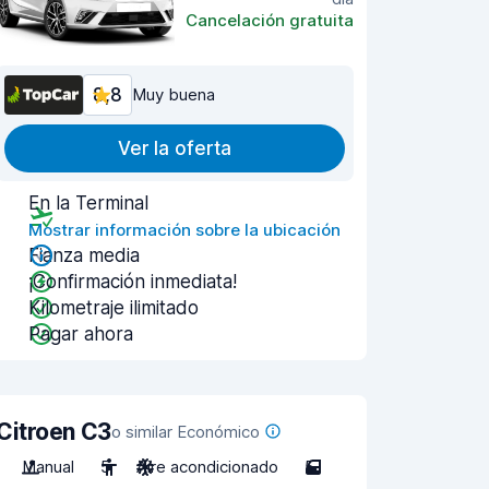
Cancelación gratuita
8,8
Muy buena
Ver la oferta
En la Terminal
Mostrar información sobre la ubicación
Fianza media
¡Confirmación inmediata!
Kilometraje ilimitado
Pagar ahora
Citroen C3
o similar Económico
Manual
5
Aire acondicionado
5