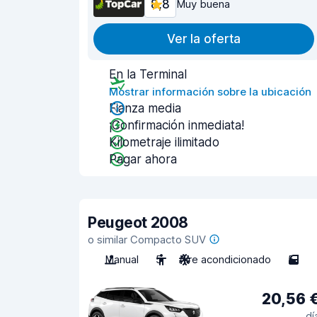
8,8
Muy buena
Ver la oferta
En la Terminal
Mostrar información sobre la ubicación
Fianza media
¡Confirmación inmediata!
Kilometraje ilimitado
Pagar ahora
Peugeot 2008
o similar Compacto SUV
Manual
5
Aire acondicionado
5
20,56 
dí