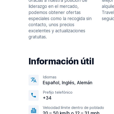
Gracias a nuestra posición de
Mejor
liderazgo en el mercado,
alquil
podemos obtener ofertas
Trave
especiales como la recogida sin
seguid
contacto, unos precios
excelentes y actualizaciones
gratuitas.
Información útil
Idiomas
Español, Inglés, Alemán
Prefijo telefónico
+34
Velocidad límite dentro de poblado
20 – 50 km/h o 12 – 31 mph