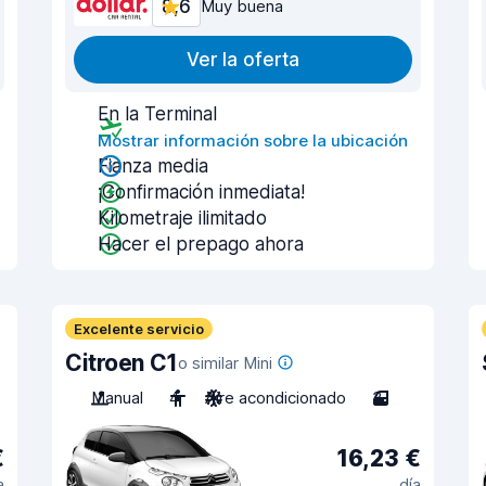
8,6
Muy buena
Ver la oferta
En la Terminal
Mostrar información sobre la ubicación
Fianza media
¡Confirmación inmediata!
Kilometraje ilimitado
Hacer el prepago ahora
Excelente servicio
Citroen C1
o similar Mini
Manual
4
Aire acondicionado
3
€
16,23 €
a
día