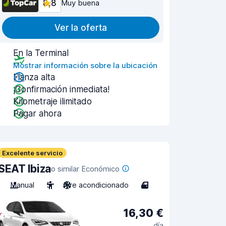
8,8
Muy buena
Ver la oferta
En la Terminal
Mostrar información sobre la ubicación
Fianza alta
¡Confirmación inmediata!
Kilometraje ilimitado
Pagar ahora
Excelente servicio
SEAT Ibiza
o similar Económico
Manual
5
Aire acondicionado
4
16,30 €
día