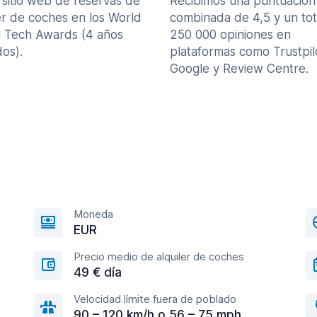
 sitio web de reservas de
Recibimos una puntuación
er de coches en los World
combinada de 4,5 y un tot
l Tech Awards (4 años
250 000 opiniones en
os).
plataformas como Trustpil
Google y Review Centre.
Moneda
EUR
Precio medio de alquiler de coches
49 € día
Velocidad límite fuera de poblado
90 – 120 km/h o 56 – 75 mph