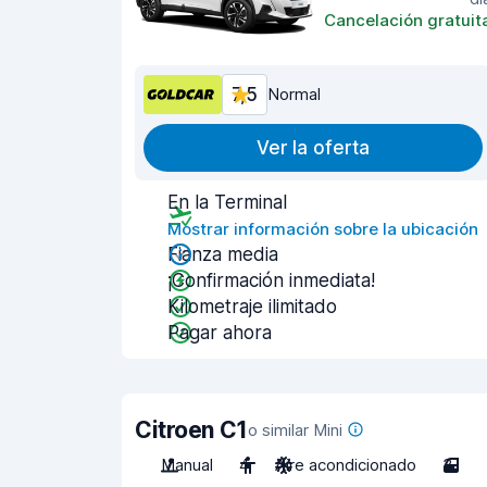
Cancelación gratuit
7,5
Normal
Ver la oferta
En la Terminal
Mostrar información sobre la ubicación
Fianza media
¡Confirmación inmediata!
Kilometraje ilimitado
Pagar ahora
Citroen C1
o similar Mini
Manual
4
Aire acondicionado
3