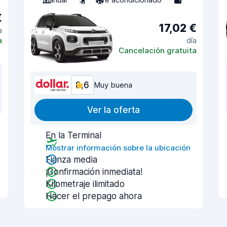
€
17,02 €
a
a
día
Cancelación gratuita
8,6
Muy buena
Ver la oferta
En la Terminal
Mostrar información sobre la ubicación
Fianza media
¡Confirmación inmediata!
Kilometraje ilimitado
Hacer el prepago ahora