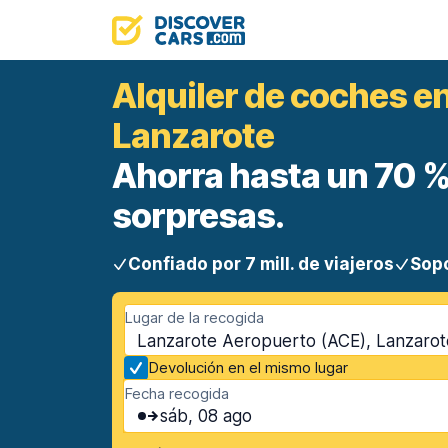
Alquiler de coches en
Lanzarote
Ahorra hasta un 70 %.
sorpresas.
Confiado por 7 mill. de viajeros
Sopo
Lugar de la recogida
Lanzarote Aeropuerto (ACE), Lanzarote
Devolución en el mismo lugar
Fecha recogida
sáb, 08 ago