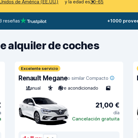
y la edad es
Unidos de América (EE.UU.)
30-65
8 reseñas
+1000 prove
de alquiler de coches
Excelente servicio
Renault Megane
o similar Compacto
Manual
5
Aire acondicionado
5
€
21,00 €
a
día
a
Cancelación gratuita