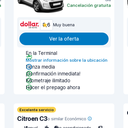
a
Cancelación gratuita
8,6
Muy buena
Ver la oferta
En la Terminal
Mostrar información sobre la ubicación
Fianza media
¡Confirmación inmediata!
Kilometraje ilimitado
Hacer el prepago ahora
Excelente servicio
Citroen C3
o similar Económico
Manual
5
Aire acondicionado
5