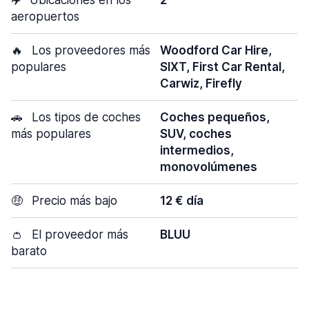
✈️
Ubicaciones en los
2
aeropuertos
🔥
Los proveedores más
Woodford Car Hire,
populares
SIXT, First Car Rental,
Carwiz, Firefly
🚗
Los tipos de coches
Coches pequeños,
más populares
SUV, coches
intermedios,
monovolúmenes
🤑
Precio más bajo
12 € día
👛
El proveedor más
BLUU
barato