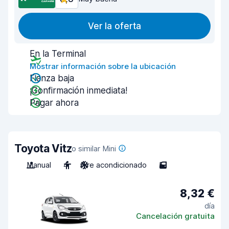
Ver la oferta
En la Terminal
Mostrar información sobre la ubicación
Fianza baja
¡Confirmación inmediata!
Pagar ahora
Toyota Vitz
o similar Mini
Manual
4
Aire acondicionado
5
8,32 €
día
Cancelación gratuita