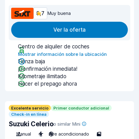
8,7
Muy buena
Ver la oferta
Centro de alquiler de coches
Mostrar información sobre la ubicación
Fianza baja
¡Confirmación inmediata!
Kilometraje ilimitado
Hacer el prepago ahora
Excelente servicio
Primer conductor adicional
Check-in en línea
Suzuki Celerio
o similar Mini
Manual
4
Aire acondicionado
5