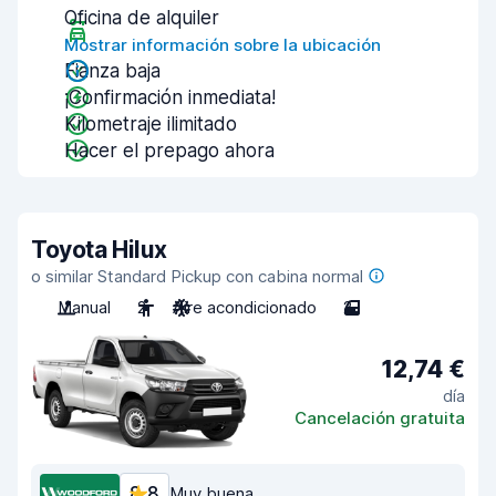
Oficina de alquiler
Mostrar información sobre la ubicación
Fianza baja
¡Confirmación inmediata!
Kilometraje ilimitado
Hacer el prepago ahora
Toyota Hilux
o similar Standard Pickup con cabina normal
Manual
2
Aire acondicionado
2
12,74 €
día
Cancelación gratuita
8,8
Muy buena