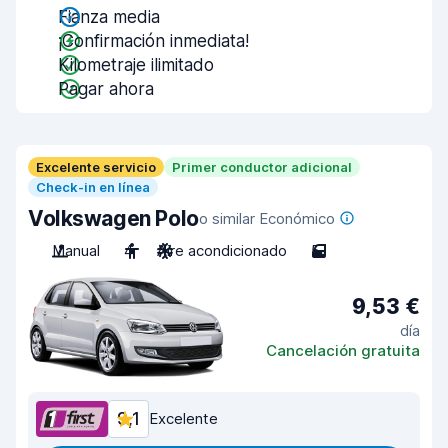
Fianza media
¡Confirmación inmediata!
Kilometraje ilimitado
Pagar ahora
Excelente servicio
Primer conductor adicional
Check-in en línea
Volkswagen Polo
o similar Económico
Manual
4
Aire acondicionado
5
9,53 €
día
Cancelación gratuita
9,1
Excelente