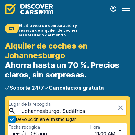
El sitio web de comparación y
#1
reserva de alquiler de coches
más visitado del mundo
Alquiler de coches en
Johannesburgo
Ahorra hasta un 70 %. Precios
claros, sin sorpresas.
Soporte 24/7
Cancelación gratuita
Lugar de la recogida
Johannesburgo, Sudáfrica
Devolución en el mismo lugar
Fecha recogida
Hora
sáb, 08 ago
11:00 AM