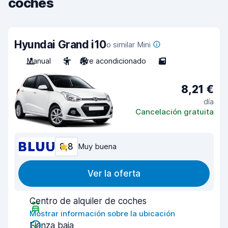
coches
Hyundai Grand i10
o similar Mini
Manual
5
Aire acondicionado
5
8,21 €
día
Cancelación gratuita
8,8
Muy buena
Ver la oferta
Centro de alquiler de coches
Mostrar información sobre la ubicación
Fianza baja