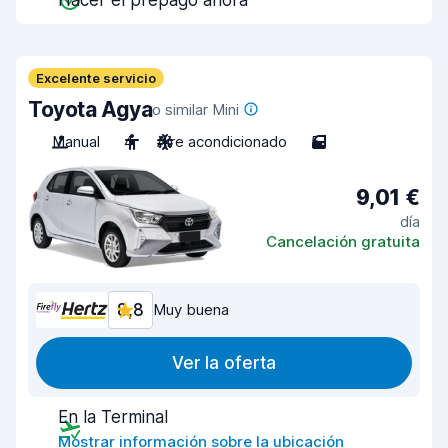
Hacer el prepago ahora
Excelente servicio
Toyota Agya
o similar Mini
Manual
4
Aire acondicionado
5
9,01 €
día
Cancelación gratuita
8,8
Muy buena
Ver la oferta
En la Terminal
Mostrar información sobre la ubicación