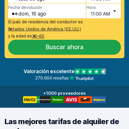
Fecha devolución
Hora
dom, 16 ago
11:00 AM
El país de residencia del conductor es
Estados Unidos de América (EE.UU.)
y la edad es
30-65
Buscar ahora
Valoración excelente
279.664 reseñas
+1000 proveedores
Las mejores tarifas de alquiler de