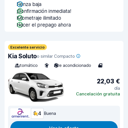
Fianza baja
¡Confirmación inmediata!
Kilometraje ilimitado
Hacer el prepago ahora
Excelente servicio
Kia Soluto
o similar Compacto
Automático
5
Aire acondicionado
4
22,03 €
día
Cancelación gratuita
8,4
Buena