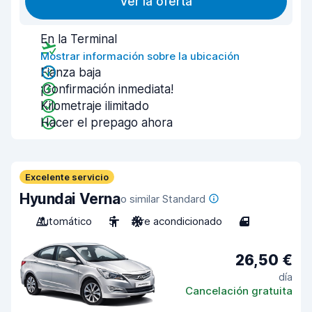
Ver la oferta
En la Terminal
Mostrar información sobre la ubicación
Fianza baja
¡Confirmación inmediata!
Kilometraje ilimitado
Hacer el prepago ahora
Excelente servicio
Hyundai Verna
o similar Standard
Automático
5
Aire acondicionado
4
26,50 €
día
Cancelación gratuita