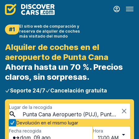
El sitio web de comparación y
#1
reserva de alquiler de coches
más visitado del mundo
Alquiler de coches en el
aeropuerto de Punta Cana
Ahorra hasta un 70 %. Precios
claros, sin sorpresas.
Soporte 24/7
Cancelación gratuita
Lugar de la recogida
Punta Cana Aeropuerto (PUJ), Punta Cana, República Dominicana
Devolución en el mismo lugar
Fecha recogida
Hora
dom, 09 ago
11:00 AM