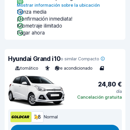
Mostrar información sobre la ubicación
Fianza media
¡Confirmación inmediata!
Kilometraje ilimitado
Pagar ahora
Hyundai Grand i10
o similar Compacto
Automático
5
Aire acondicionado
4
24,80 €
día
Cancelación gratuita
7,8
Normal