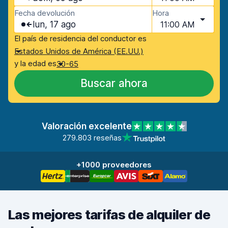
Fecha devolución
Hora
lun, 17 ago
11:00 AM
El país de residencia del conductor es
Estados Unidos de América (EE.UU.)
y la edad es
30-65
Buscar ahora
Valoración excelente
279.803 reseñas
+1000 proveedores
Las mejores tarifas de alquiler de