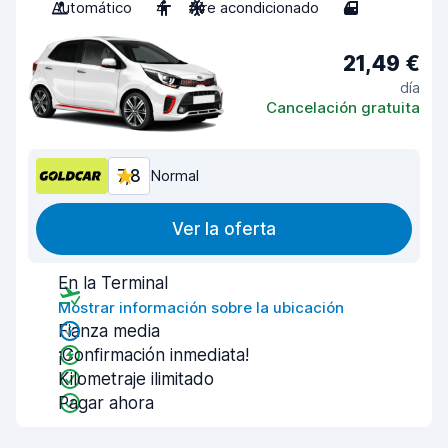
Automático
4
Aire acondicionado
4
21,49 €
día
Cancelación gratuita
7,8
Normal
Ver la oferta
En la Terminal
Mostrar información sobre la ubicación
Fianza media
¡Confirmación inmediata!
Kilometraje ilimitado
Pagar ahora