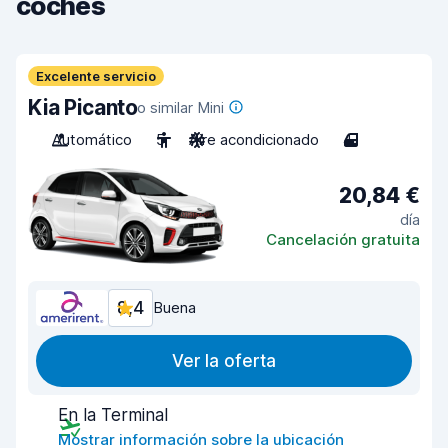
coches
Excelente servicio
Kia Picanto
o similar Mini
Automático
5
Aire acondicionado
4
20,84 €
día
Cancelación gratuita
8,4
Buena
Ver la oferta
En la Terminal
Mostrar información sobre la ubicación