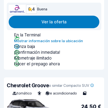
8,4
Buena
Ver la oferta
En la Terminal
Mostrar información sobre la ubicación
Fianza baja
¡Confirmación inmediata!
Kilometraje ilimitado
Hacer el prepago ahora
Chevrolet Groove
o similar Compacto SUV
Automático
5
Aire acondicionado
5
24,50 €