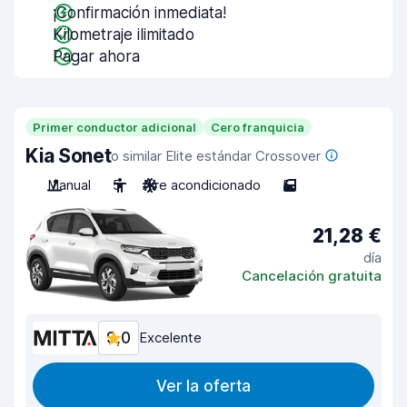
¡Confirmación inmediata!
Kilometraje ilimitado
Pagar ahora
Primer conductor adicional
Cero franquicia
Kia Sonet
o similar Elite estándar Crossover
Manual
5
Aire acondicionado
5
21,28 €
día
Cancelación gratuita
9,0
Excelente
Ver la oferta