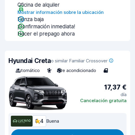
Oficina de alquiler
Mostrar información sobre la ubicación
Fianza baja
¡Confirmación inmediata!
Hacer el prepago ahora
Hyundai Creta
o similar Familiar Crossover
Automático
5
Aire acondicionado
4
17,37 €
día
Cancelación gratuita
8,4
Buena