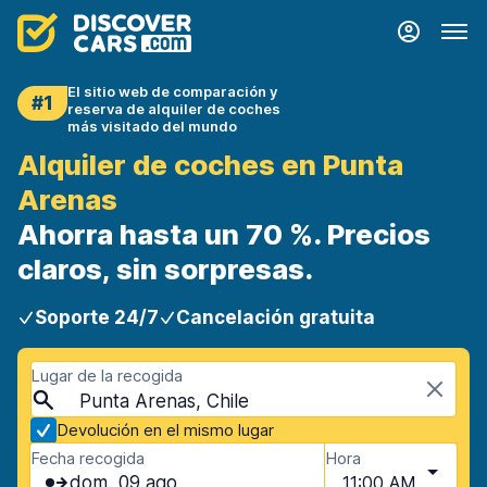
El sitio web de comparación y
#1
reserva de alquiler de coches
más visitado del mundo
Alquiler de coches en Punta
Arenas
Ahorra hasta un 70 %. Precios
claros, sin sorpresas.
Soporte 24/7
Cancelación gratuita
Lugar de la recogida
Punta Arenas, Chile
Devolución en el mismo lugar
Fecha recogida
Hora
dom, 09 ago
11:00 AM