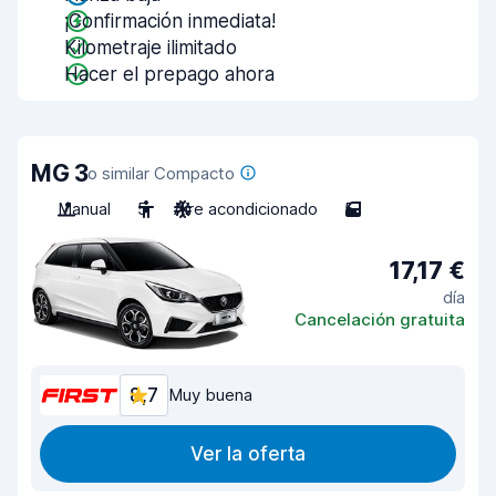
¡Confirmación inmediata!
Kilometraje ilimitado
Hacer el prepago ahora
MG 3
o similar Compacto
Manual
5
Aire acondicionado
5
17,17 €
día
Cancelación gratuita
8,7
Muy buena
Ver la oferta