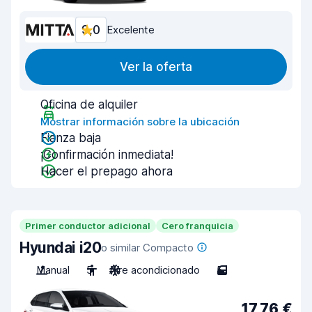
9,0
Excelente
Ver la oferta
Oficina de alquiler
Mostrar información sobre la ubicación
Fianza baja
¡Confirmación inmediata!
Hacer el prepago ahora
Primer conductor adicional
Cero franquicia
Hyundai i20
o similar Compacto
Manual
5
Aire acondicionado
5
17,76 €