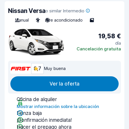
Nissan Versa
o similar Intermedio
Manual
5
Aire acondicionado
5
19,58 €
día
Cancelación gratuita
8,7
Muy buena
Ver la oferta
Oficina de alquiler
Mostrar información sobre la ubicación
Fianza baja
¡Confirmación inmediata!
Hacer el prepago ahora