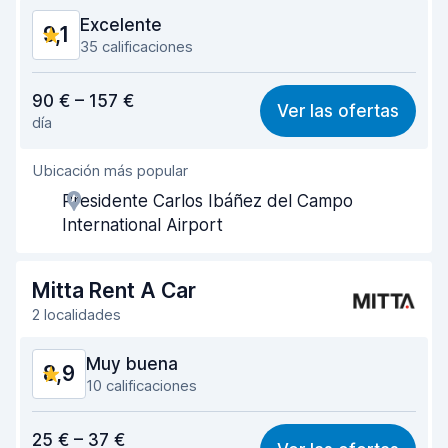
Excelente
9,1
35 calificaciones
Relación calidad-precio
8,5
90 € – 157 €
Ver las ofertas
día
Fácil de encontrar
9,1
Ubicación más popular
Amabilidad del agente
9,0
Presidente Carlos Ibáñez del Campo
Rapidez en la recogida
9,4
International Airport
Rapidez en la entrega
9,6
Mitta Rent A Car
Limpieza del vehículo
9,3
2 localidades
Estado del vehículo
8,8
Muy buena
8,9
10 calificaciones
Relación calidad-precio
8,9
25 € – 37 €