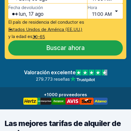
Fecha devolución
Hora
lun, 17 ago
11:00 AM
El país de residencia del conductor es
Estados Unidos de América (EE.UU.)
y la edad es
30-65
Buscar ahora
Valoración excelente
279.773 reseñas
+1000 proveedores
Las mejores tarifas de alquiler de