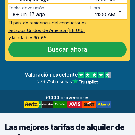
Fecha devolución
Hora
lun, 17 ago
11:00 AM
El país de residencia del conductor es
Estados Unidos de América (EE.UU.)
y la edad es
30-65
Buscar ahora
Valoración excelente
279.724 reseñas
+1000 proveedores
Las mejores tarifas de alquiler de