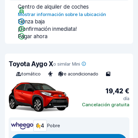
Centro de alquiler de coches
Mostrar información sobre la ubicación
Fianza baja
¡Confirmación inmediata!
Pagar ahora
Toyota Aygo X
o similar Mini
Automático
4
Aire acondicionado
5
19,42 €
día
Cancelación gratuita
6,4
Pobre