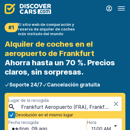
El sitio web de comparación y
#1
reserva de alquiler de coches
más visitado del mundo
Alquiler de coches en el
aeropuerto de Frankfurt
Ahorra hasta un 70 %. Precios
claros, sin sorpresas.
Soporte 24/7
Cancelación gratuita
Lugar de la recogida
Frankfurt Aeropuerto (FRA), Frankfurt, Alemania
Devolución en el mismo lugar
Fecha recogida
Hora
dom, 09 ago
11:00 AM