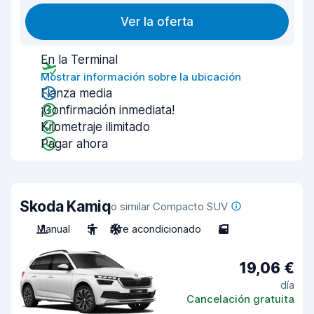
Ver la oferta
En la Terminal
Mostrar información sobre la ubicación
Fianza media
¡Confirmación inmediata!
Kilometraje ilimitado
Pagar ahora
Skoda Kamiq
o similar Compacto SUV
Manual
5
Aire acondicionado
5
19,06 €
día
Cancelación gratuita