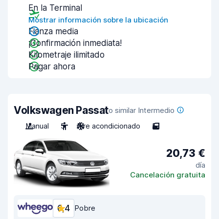
En la Terminal
Mostrar información sobre la ubicación
Fianza media
¡Confirmación inmediata!
Kilometraje ilimitado
Pagar ahora
Volkswagen Passat
o similar Intermedio
Manual
5
Aire acondicionado
5
20,73 €
día
Cancelación gratuita
6,4
Pobre