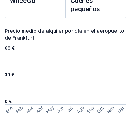
WheeGo
Coches
pequeños
Precio medio de alquiler por día en el aeropuerto
de Frankfurt
60 €
30 €
0 €
May
Ago
Nov
Feb
Sep
Ene
Mar
Abr
Oct
Jun
Dic
Jul