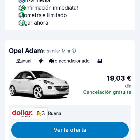
Fianza media
¡Confirmación inmediata!
Kilometraje ilimitado
Pagar ahora
Opel Adam
o similar Mini
Manual
4
Aire acondicionado
4
19,03 €
día
Cancelación gratuita
8,3
Buena
Ver la oferta