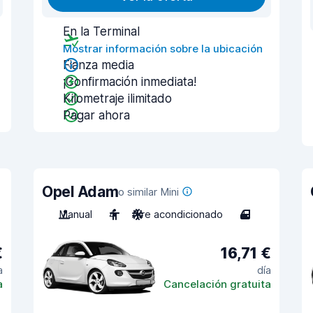
En la Terminal
Mostrar información sobre la ubicación
Fianza media
¡Confirmación inmediata!
Kilometraje ilimitado
Pagar ahora
Opel Adam
o similar Mini
Manual
4
Aire acondicionado
4
€
16,71 €
a
día
a
Cancelación gratuita