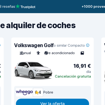
8 reseñas
+1000 prove
de alquiler de coches
Volkswagen Golf
o similar Compacto
Manual
5
Aire acondicionado
5
€
16,91 €
a
día
a
Cancelación gratuita
6,4
Pobre
Ver la oferta