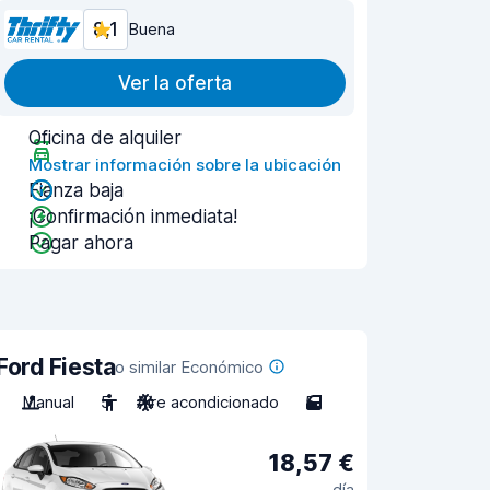
8,1
Buena
Ver la oferta
Oficina de alquiler
Mostrar información sobre la ubicación
Fianza baja
¡Confirmación inmediata!
Pagar ahora
Ford Fiesta
o similar Económico
Manual
5
Aire acondicionado
5
18,57 €
día