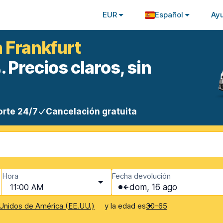
EUR
Español
Ay
n Frankfurt
 Precios claros, sin
rte 24/7
Cancelación gratuita
Hora
Fecha devolución
11:00 AM
dom, 16 ago
y la edad es
Unidos de América (EE.UU.)
30-65