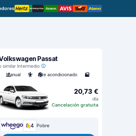
edores
Volkswagen Passat
o similar Intermedio
Manual
5
Aire acondicionado
5
20,73 €
día
Cancelación gratuita
6,4
Pobre