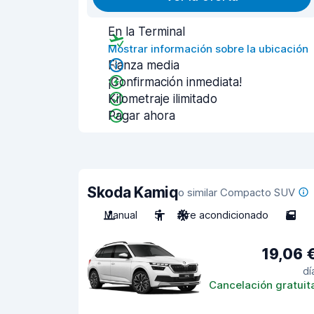
En la Terminal
Mostrar información sobre la ubicación
Fianza media
¡Confirmación inmediata!
Kilometraje ilimitado
Pagar ahora
Skoda Kamiq
o similar Compacto SUV
Manual
5
Aire acondicionado
5
19,06 
dí
Cancelación gratuit