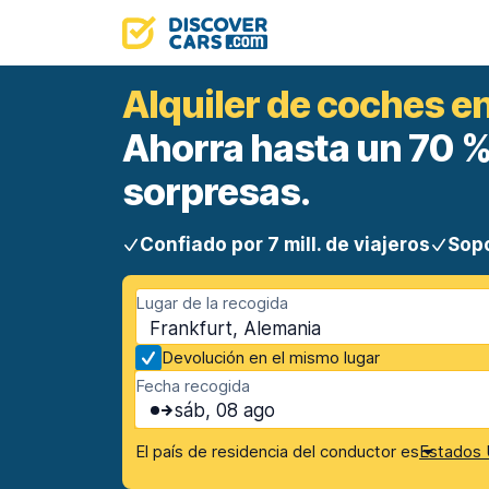
Alquiler de coches e
Ahorra hasta un 70 %.
sorpresas.
Confiado por 7 mill. de viajeros
Sopo
Lugar de la recogida
Frankfurt, Alemania
Devolución en el mismo lugar
Fecha recogida
sáb, 08 ago
El país de residencia del conductor es
Estados 