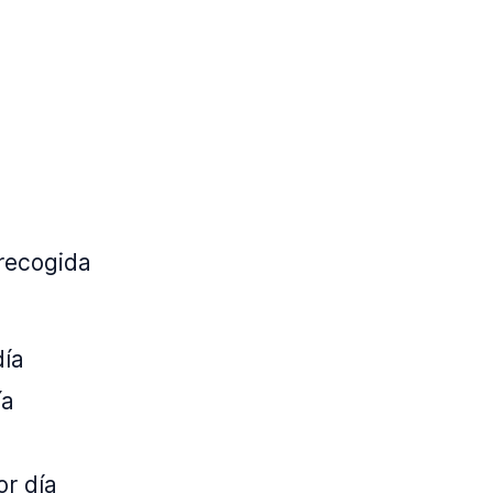
 recogida
día
ía
or día