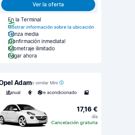
Ver la oferta
En la Terminal
Mostrar información sobre la ubicación
Fianza media
¡Confirmación inmediata!
Kilometraje ilimitado
Pagar ahora
Opel Adam
o similar Mini
Manual
4
Aire acondicionado
2
17,16 €
día
Cancelación gratuita