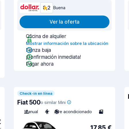
8,2
Buena
Ver la oferta
Oficina de alquiler
Mostrar información sobre la ubicación
Fianza baja
¡Confirmación inmediata!
Pagar ahora
Check-in en línea
Fiat 500
o similar Mini
Manual
4
Aire acondicionado
2
€
17,85 €
a