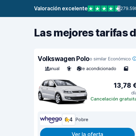
Valoración excelente
279.59
Las mejores tarifas 
Volkswagen Polo
o similar Económico
Manual
5
Aire acondicionado
5
13,78 
dí
Cancelación gratuit
6,4
Pobre
Ver la oferta