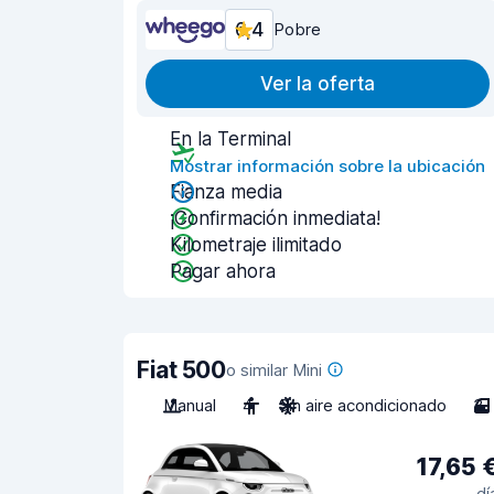
6,4
Pobre
Ver la oferta
En la Terminal
Mostrar información sobre la ubicación
Fianza media
¡Confirmación inmediata!
Kilometraje ilimitado
Pagar ahora
Fiat 500
o similar Mini
Manual
4
Sin aire acondicionado
3
17,65 
dí